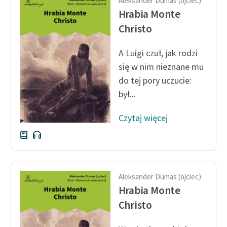
Aleksander Dumas (ojciec)
Ręce pełne poezji
Hrabia Monte
Kolekcje edukacyjne
Christo
twórców przechodzących
do domeny publicznej,
A Luigi czuł, jak rodzi
lektur szkolnych oraz
się w nim nieznane mu
Starego Testamentu
do tej pory uczucie:
był...
Odkurzamy bohaterów
Szkoła Poezji Wolnych
Czytaj więcej
Lektur
O nas
Kontakt
Aleksander Dumas (ojciec)
Hrabia Monte
O projekcie
Christo
Zespół