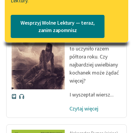
Lektury.
Katalog
Blog
Katalog w formacie PDF
Aleksander Dumas (ojciec)
Wesprzyj Wolne Lektury — teraz,
Hrabia Monte
Lektury szkolne i klasyka
zanim zapomnisz
Christo
literatury do słuchania dla
uczennic i uczniów z
to uczyniło razem
niepełnosprawnościami
półtora roku. Czy
E-kolekcja lektur
najbardziej uwielbiany
szkolnych i literatury do
kochanek może żądać
słuchania dla uczennic i
więcej?
uczniów z
niepełnosprawnościami
I wyszeptał wiersz...
Feministyczne inspiracje.
Czytaj więcej
Popularyzacja
skandynawskiej literatury
feministycznej