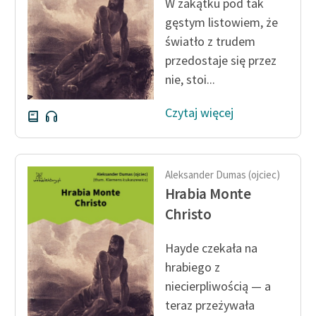
W zakątku pod tak
gęstym listowiem, że
Zasady wykorzystania
światło z trudem
Wolnych Lektur
przedostaje się przez
Logotypy
nie, stoi...
Materiały promocyjne
Czytaj więcej
Polityka prywatności
Regulamin biblioteki
Aleksander Dumas (ojciec)
Dane fundacji i
Hrabia Monte
sprawozdania finansowe
Christo
Regulamin darowizn
Hayde czekała na
Informacja o treściach
hrabiego z
wrażliwych
niecierpliwością — a
teraz przeżywała
Deklaracja dostępności