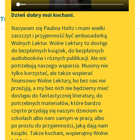
Katalog DAISY
Zgłoś brak utworu
Podkasty o książkach
Dzień dobry moi kochani.
Twórczość Aleksandra Dumas
Aktualności
Narzędzia
Nazywam się Paulina Holtz i mam wielki
zaszczyt i przyjemność być ambasadorką
„Prokurator Alicja Horn”
Mapa Wolnych Lektur
Wolnych Lektur. Wolne Lektury to dostęp
do słuchania
do bezpłatnych książek, do bezpłatnych
Aleksander Dumas (ojciec)
Leśmianator
audiobooków i różnych publikacji. Ale oni
Hrabia Monte
Byliśmy częścią AI Impact
potrzebują naszego wsparcia. Musimy nie
Przewodnik dla piszących i
Christo
Lab
tylko korzystać, ale także wspierać
czytających
finansowo Wolne Lektury, bo bez nas nie
Zapraszamy na spotkanie
Mercedes pozostała
przeżyją, a my bez nich nie będziemy mieć
online z tłumaczkami
sama na tej nagiej
dostępu do fantastycznej literatury, do
literatury skandynawskiej
API
ziemi, która nigdy do
potrzebnych materiałów, które bardzo
tej pory nie wydała
Spotkanie z Katarzyną
OAI-PMH
często przydają się naszym dzieciom w
Tunkiel w Oslo
się...
szkołach albo nam samym w pracy, albo
Widget Wolnych Lektur
po prostu do przyjemności, jaką dają nam
102. lata temu zmarł
Czytaj więcej
książki. Także kochani, wspierajmy Wolne
Przypisy
Joseph Conrad