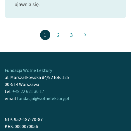
ujawnia się.
1
2
3
Fundacja Wolne Lektury
ul. Marszałkowska 84/92 lok. 125
00-514 Warszawa
tel.
+48 22 621 30 17
email
fundacja@wolnelektury.pl
NIP: 952-187-70-87
KRS: 0000070056