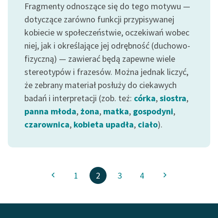
Fragmenty odnoszące się do tego motywu —
dotyczące zarówno funkcji przypisywanej
kobiecie w społeczeństwie, oczekiwań wobec
niej, jak i określające jej odrębność (duchowo-
fizyczną) — zawierać będą zapewne wiele
stereotypów i frazesów. Można jednak liczyć,
że zebrany materiał posłuży do ciekawych
badań i interpretacji (zob. też:
córka
,
siostra
,
panna młoda
,
żona
,
matka
,
gospodyni
,
czarownica
,
kobieta upadła
,
ciało
).
1
2
3
4