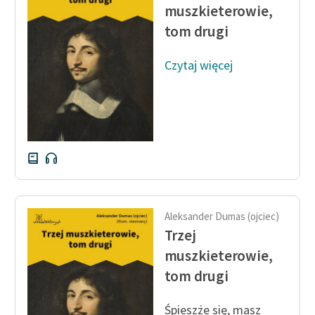
muszkieterowie,
Zasady wykorzystania
tom drugi
Wolnych Lektur
Czytaj więcej
Logotypy
Materiały promocyjne
Polityka prywatności
Regulamin biblioteki
Dane fundacji i
sprawozdania finansowe
Aleksander Dumas (ojciec)
Regulamin darowizn
Trzej
muszkieterowie,
Informacja o treściach
tom drugi
wrażliwych
Deklaracja dostępności
Śpieszże się, masz