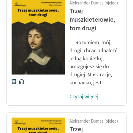
Aleksander Dumas (ojciec)
Ręce pełne poezji
Trzej
Kolekcje edukacyjne
muszkieterowie,
twórców przechodzących
tom drugi
do domeny publicznej,
lektur szkolnych oraz
— Rozumiem, mój
Starego Testamentu
drogi: chcąc odnaleźć
Odkurzamy bohaterów
jedną kobietkę,
umizgujesz się do
Szkoła Poezji Wolnych
drugiej. Masz rację,
Lektur
kochanku, jest...
O nas
Czytaj więcej
Kontakt
O projekcie
Aleksander Dumas (ojciec)
Zespół
Trzej