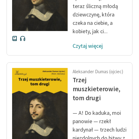
teraz śliczną młodą
dziewczynę, która
czeka na ciebie, a
kobiety, jak ci...
Czytaj więcej
Aleksander Dumas (ojciec)
Trzej
muszkieterowie,
tom drugi
— A! Do kaduka, moi
panowie — rzekł
kardynał — trzech ludzi
niezdolnych do bitwy z