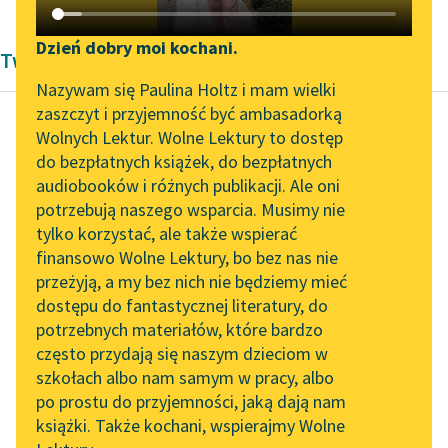
Katalog DAISY
Zgłoś brak utworu
Podkasty o książkach
Dzień dobry moi kochani.
Twórczość Aleksandra Dumas
Aktualności
Narzędzia
Nazywam się Paulina Holtz i mam wielki
zaszczyt i przyjemność być ambasadorką
„Prokurator Alicja Horn”
Mapa Wolnych Lektur
Wolnych Lektur. Wolne Lektury to dostęp
do słuchania
do bezpłatnych książek, do bezpłatnych
Aleksander Dumas (ojciec)
Leśmianator
audiobooków i różnych publikacji. Ale oni
Trzej
Byliśmy częścią AI Impact
potrzebują naszego wsparcia. Musimy nie
Przewodnik dla piszących i
muszkieterowie,
Lab
tylko korzystać, ale także wspierać
czytających
tom drugi
finansowo Wolne Lektury, bo bez nas nie
Zapraszamy na spotkanie
przeżyją, a my bez nich nie będziemy mieć
online z tłumaczkami
Czytaj więcej
dostępu do fantastycznej literatury, do
literatury skandynawskiej
API
potrzebnych materiałów, które bardzo
Spotkanie z Katarzyną
OAI-PMH
często przydają się naszym dzieciom w
Tunkiel w Oslo
szkołach albo nam samym w pracy, albo
Widget Wolnych Lektur
po prostu do przyjemności, jaką dają nam
102. lata temu zmarł
książki. Także kochani, wspierajmy Wolne
Przypisy
Joseph Conrad