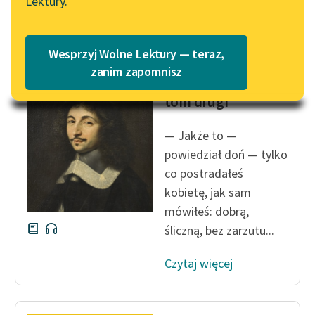
Lektury.
Katalog
Blog
Katalog w formacie PDF
Aleksander Dumas (ojciec)
Wesprzyj Wolne Lektury — teraz,
Trzej
Lektury szkolne i klasyka
zanim zapomnisz
muszkieterowie,
literatury do słuchania dla
tom drugi
uczennic i uczniów z
niepełnosprawnościami
— Jakże to —
E-kolekcja lektur
powiedział doń — tylko
szkolnych i literatury do
co postradałeś
słuchania dla uczennic i
kobietę, jak sam
uczniów z
mówiłeś: dobrą,
niepełnosprawnościami
śliczną, bez zarzutu...
Feministyczne inspiracje.
Popularyzacja
Czytaj więcej
skandynawskiej literatury
feministycznej