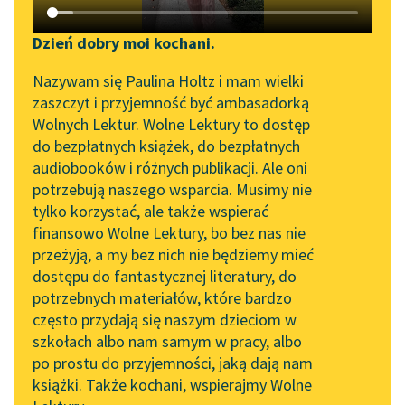
Katalog DAISY
Sortuj:
Zgłoś brak utworu
Podkasty o książkach
Dzień dobry moi kochani.
Aktualności
Pogadanka
Narzędzia
Nazywam się Paulina Holtz i mam wielki
zaszczyt i przyjemność być ambasadorką
„Prokurator Alicja Horn”
Mapa Wolnych Lektur
Wolnych Lektur. Wolne Lektury to dostęp
do słuchania
do bezpłatnych książek, do bezpłatnych
Leśmianator
audiobooków i różnych publikacji. Ale oni
Byliśmy częścią AI Impact
potrzebują naszego wsparcia. Musimy nie
Przewodnik dla piszących i
Lab
tylko korzystać, ale także wspierać
czytających
finansowo Wolne Lektury, bo bez nas nie
Zapraszamy na spotkanie
przeżyją, a my bez nich nie będziemy mieć
online z tłumaczkami
dostępu do fantastycznej literatury, do
literatury skandynawskiej
API
potrzebnych materiałów, które bardzo
Spotkanie z Katarzyną
OAI-PMH
często przydają się naszym dzieciom w
Tunkiel w Oslo
szkołach albo nam samym w pracy, albo
Widget Wolnych Lektur
po prostu do przyjemności, jaką dają nam
102. lata temu zmarł
książki. Także kochani, wspierajmy Wolne
Przypisy
Joseph Conrad