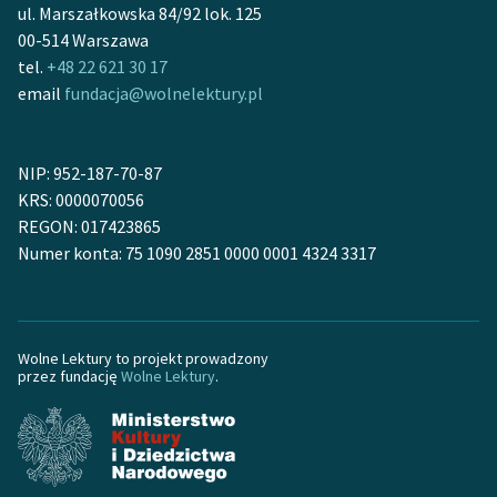
ul. Marszałkowska 84/92 lok. 125
00-514 Warszawa
Zasady wykorzystania
tel.
+48 22 621 30 17
Wolnych Lektur
email
fundacja@wolnelektury.pl
Logotypy
Materiały promocyjne
NIP: 952-187-70-87
KRS: 0000070056
Polityka prywatności
REGON: 017423865
Regulamin biblioteki
Numer konta: 75 1090 2851 0000 0001 4324 3317
Dane fundacji i
sprawozdania finansowe
Wolne Lektury to projekt prowadzony
Regulamin darowizn
przez fundację
Wolne Lektury
.
Informacja o treściach
wrażliwych
Deklaracja dostępności