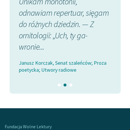
ali,
Unikam monotonii,
Cienis
Ręce pełne poezji
odnawiam repertuar, sięgam
— jede
Kolekcje edukacyjne
twórców przechodzących
ki
do różnych dziedzin. — Z
zwisa 
do domeny publicznej,
ornitologii: „Uch, ty ga-
lektur szkolnych oraz
Janusz K
Starego Testamentu
wronie...
poetyck
 Proza
Odkurzamy bohaterów
Janusz Korczak, Senat szaleńców; Proza
Szkoła Poezji Wolnych
poetycka; Utwory radiowe
Lektur
O nas
Kontakt
O projekcie
Zespół
Fundacja Wolne Lektury