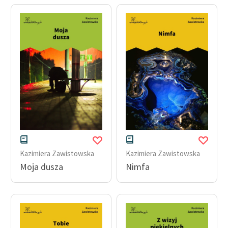
Zespół
Zasady wykorzystania
Wolnych Lektur
Logotypy
Materiały promocyjne
Polityka prywatności
Regulamin biblioteki
Kazimiera Zawistowska
Kazimiera Zawistowska
Dane fundacji i
Moja dusza
Nimfa
sprawozdania finansowe
Regulamin darowizn
Informacja o treściach
wrażliwych