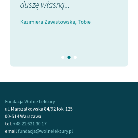
duszę własną...
pożóg
Świat
Kazimiera Zawistowska, Tobie
Kazimier
piekieln
Fundacja Wolne Lektury
ul. Marszałkowska 84/92 lok. 125
00-514 Warszawa
tel.
+48 22 621 30 17
email
fundacja@wolnelektury.pl