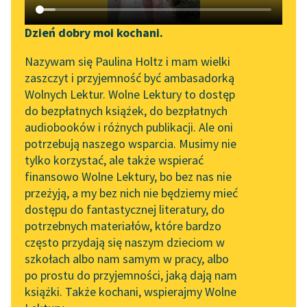
Katalog DAISY
Zgłoś brak utworu
Podkasty o książkach
Dzień dobry moi kochani.
Sortuj:
Aktualności
Narzędzia
Nazywam się Paulina Holtz i mam wielki
zaszczyt i przyjemność być ambasadorką
Spotkanie z Katarzyną
Mapa Wolnych Lektur
wiersze Kazimiery Zawistowskiej
Wolnych Lektur. Wolne Lektury to dostęp
Tunkiel w Oslo
do bezpłatnych książek, do bezpłatnych
Leśmianator
audiobooków i różnych publikacji. Ale oni
Wolne Lektury na 32.
potrzebują naszego wsparcia. Musimy nie
Przewodnik dla piszących i
Pol’and’Rock Festivalu
tylko korzystać, ale także wspierać
czytających
finansowo Wolne Lektury, bo bez nas nie
„Kochanek Lady
przeżyją, a my bez nich nie będziemy mieć
Chatterley” do słuchania
dostępu do fantastycznej literatury, do
na Wolnych Lekturach
API
potrzebnych materiałów, które bardzo
Nowy audiobook –
OAI-PMH
często przydają się naszym dzieciom w
„Marzenie o Oriencie”
szkołach albo nam samym w pracy, albo
Widget Wolnych Lektur
Sophie Elkan
po prostu do przyjemności, jaką dają nam
książki. Także kochani, wspierajmy Wolne
Przypisy
Kolekcja Nadwyraz.com x