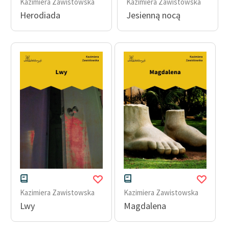
Kazimiera Zawistowska
Kazimiera Zawistowska
feministycznej
Herodiada
Jesienną nocą
Ręce pełne poezji
Kolekcje edukacyjne
twórców przechodzących
do domeny publicznej,
lektur szkolnych oraz
Starego Testamentu
Odkurzamy bohaterów
Szkoła Poezji Wolnych
Lektur
O nas
Kazimiera Zawistowska
Kazimiera Zawistowska
Kontakt
Lwy
Magdalena
O projekcie