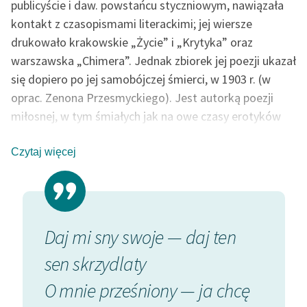
publicyście i daw. powstańcu styczniowym, nawiązała
kontakt z czasopismami literackimi; jej wiersze
drukowało krakowskie „Życie” i „Krytyka” oraz
warszawska „Chimera”. Jednak zbiorek jej poezji ukazał
się dopiero po jej samobójczej śmierci, w 1903 r. (w
oprac. Zenona Przesmyckiego). Jest autorką poezji
miłosnej, w tym śmiałych jak na owe czasy erotyków
oraz liryki poświęconej przyrodzie wsi podolskiej; oba
tematy prowadziły poetkę do progu mistyki.
Czytaj więcej
Tłumaczyła symbolistów i parnasistów francuskich i
belgijskich: Ch. Baudelaire'a, P. Verlaine'a, A. Samaina, A.
Mockela.
o… daj
Daj mi sny swoje — daj ten
O skłę
sen skrzydlaty
kolebk
O mnie prześniony — ja chcę
Pośró