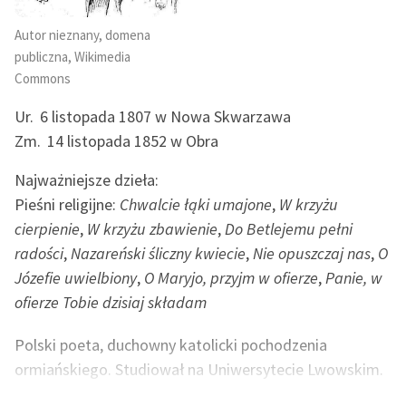
Ręce pełne poezji
Autor nieznany, domena
Kolekcje edukacyjne
publiczna, Wikimedia
twórców przechodzących
Commons
do domeny publicznej,
lektur szkolnych oraz
Ur.
6 listopada 1807 w Nowa Skwarzawa
Starego Testamentu
Zm.
14 listopada 1852 w Obra
Odkurzamy bohaterów
Najważniejsze dzieła:
Pieśni religijne:
Chwalcie łąki umajone
,
W krzyżu
Szkoła Poezji Wolnych
Lektur
cierpienie
,
W krzyżu zbawienie
,
Do Betlejemu pełni
radości
,
Nazareński śliczny kwiecie
,
Nie opuszczaj nas
,
O
O nas
Józefie uwielbiony
,
O Maryjo, przyjm w ofierze
,
Panie, w
ofierze Tobie dzisiaj składam
Kontakt
O projekcie
Polski poeta, duchowny katolicki pochodzenia
ormiańskiego. Studiował na Uniwersytecie Lwowskim.
Zespół
Biegle znał łaciński, francuski, włoski, angielski i