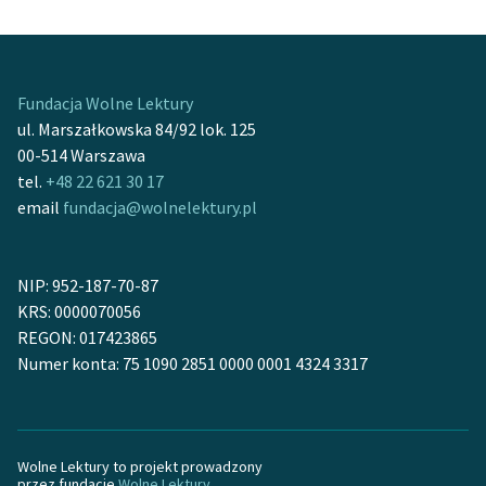
prowadził misje na wsiach po buntach chłopskich. Pisał
czytanki, powiastki, żywoty świętych, w których w
przystępny sposób przedstawiał chłopom religijne
Fundacja Wolne Lektury
nakazy. W 1852 r. wybuchła epidemia cholery i
ul. Marszałkowska 84/92 lok. 125
Antoniewicz zajął się opieką nad chorymi. Został
00-514 Warszawa
wybrany przełożonym klasztoru w Obrze, gdzie sam
tel.
+48 22 621 30 17
zachorował na cholerę i zmarł.
email
fundacja@wolnelektury.pl
NIP: 952-187-70-87
KRS: 0000070056
REGON: 017423865
Numer konta: 75 1090 2851 0000 0001 4324 3317
Wolne Lektury to projekt prowadzony
przez fundację
Wolne Lektury
.