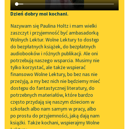
Katalog DAISY
Zgłoś brak utworu
Podkasty o książkach
Dzień dobry moi kochani.
Sortuj:
Aktualności
Narzędzia
Nazywam się Paulina Holtz i mam wielki
zaszczyt i przyjemność być ambasadorką
„Prokurator Alicja Horn”
Mapa Wolnych Lektur
Liryka Karola Antoniewicza
Wolnych Lektur. Wolne Lektury to dostęp
do słuchania
do bezpłatnych książek, do bezpłatnych
Leśmianator
audiobooków i różnych publikacji. Ale oni
Byliśmy częścią AI Impact
potrzebują naszego wsparcia. Musimy nie
Przewodnik dla piszących i
Lab
tylko korzystać, ale także wspierać
czytających
finansowo Wolne Lektury, bo bez nas nie
Zapraszamy na spotkanie
przeżyją, a my bez nich nie będziemy mieć
online z tłumaczkami
dostępu do fantastycznej literatury, do
literatury skandynawskiej
API
potrzebnych materiałów, które bardzo
Spotkanie z Katarzyną
OAI-PMH
często przydają się naszym dzieciom w
Tunkiel w Oslo
szkołach albo nam samym w pracy, albo
Widget Wolnych Lektur
po prostu do przyjemności, jaką dają nam
102. lata temu zmarł
książki. Także kochani, wspierajmy Wolne
Przypisy
Joseph Conrad