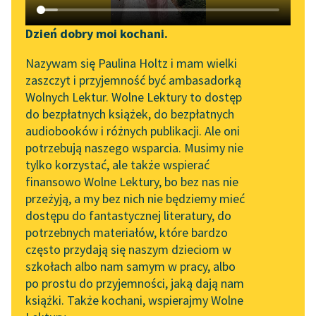
Katalog DAISY
Sortuj:
Zgłoś brak utworu
Podkasty o książkach
Dzień dobry moi kochani.
Aktualności
Bajka Heinricha Hoffmanna
Narzędzia
Nazywam się Paulina Holtz i mam wielki
zaszczyt i przyjemność być ambasadorką
Spotkanie z Katarzyną
Mapa Wolnych Lektur
Wolnych Lektur. Wolne Lektury to dostęp
Tunkiel w Oslo
do bezpłatnych książek, do bezpłatnych
Leśmianator
audiobooków i różnych publikacji. Ale oni
Wolne Lektury na 32.
potrzebują naszego wsparcia. Musimy nie
Przewodnik dla piszących i
Pol’and’Rock Festivalu
tylko korzystać, ale także wspierać
czytających
finansowo Wolne Lektury, bo bez nas nie
„Kochanek Lady
przeżyją, a my bez nich nie będziemy mieć
Chatterley” do słuchania
dostępu do fantastycznej literatury, do
na Wolnych Lekturach
API
potrzebnych materiałów, które bardzo
Nowy audiobook –
OAI-PMH
często przydają się naszym dzieciom w
„Marzenie o Oriencie”
szkołach albo nam samym w pracy, albo
Widget Wolnych Lektur
Sophie Elkan
po prostu do przyjemności, jaką dają nam
książki. Także kochani, wspierajmy Wolne
Przypisy
Kolekcja Nadwyraz.com x