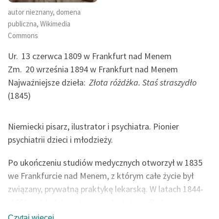
feministycznej
autor nieznany, domena
publiczna, Wikimedia
Ręce pełne poezji
Commons
Kolekcje edukacyjne
Ur.
13 czerwca 1809 w Frankfurt nad Menem
twórców przechodzących
Zm.
20 września 1894 w Frankfurt nad Menem
do domeny publicznej,
Najważniejsze dzieła:
Złota różdżka. Staś straszydło
lektur szkolnych oraz
(1845)
Starego Testamentu
Odkurzamy bohaterów
Niemiecki pisarz, ilustrator i psychiatra. Pionier
Szkoła Poezji Wolnych
psychiatrii dzieci i młodzieży.
Lektur
Po ukończeniu studiów medycznych otworzył w 1835
O nas
we Frankfurcie nad Menem, z którym całe życie był
Kontakt
związany, prywatną praktykę lekarską. W latach 1844-
-1851 wykładał anatomię w Instytucie Badawczym
O projekcie
Senckenberg, od roku 1851 był dyrektorem miejskiego
Czytaj więcej