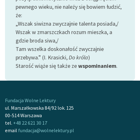
Ręce pełne poezji
pewnego wieku, nie należy się bowiem łudzić,
że:
Kolekcje edukacyjne
„Wszak siwizna zwyczajnie talenta posiada,/
twórców przechodzących
do domeny publicznej,
Wszak w zmarszczkach rozum mieszka, a
lektur szkolnych oraz
gdzie broda siwa,/
Starego Testamentu
Tam wszelka doskonałość zwyczajnie
przebywa.” (I. Krasicki,
Do króla
)
Odkurzamy bohaterów
Starość wiąże się także ze
wspominaniem
.
Szkoła Poezji Wolnych
Lektur
O nas
Fundacja Wolne Lektury
Kontakt
ul. Marszałkowska 84/92 lok. 125
00-514 Warszawa
O projekcie
tel.
+48 22 621 30 17
Zespół
email
fundacja@wolnelektury.pl