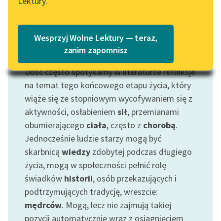
Lektury.
Katalog
Blog
Katalog w formacie PDF
Wesprzyj Wolne Lektury — teraz,
Lektury szkolne i klasyka
zanim zapomnisz
Motyw: Starość
literatury do słuchania dla
Dość często spotykamy w literaturze refleksje
uczennic i uczniów z
niepełnosprawnościami
na temat tego końcowego etapu życia, który
wiąże się ze stopniowym wycofywaniem się z
E-kolekcja lektur
aktywności, osłabieniem
sił
, przemianami
szkolnych i literatury do
obumierającego
ciała
, często z
chorobą
.
słuchania dla uczennic i
Jednocześnie ludzie starzy mogą być
uczniów z
skarbnicą
wiedzy
zdobytej podczas długiego
niepełnosprawnościami
życia, mogą w społeczności pełnić rolę
Feministyczne inspiracje.
świadków
historii
, osób przekazujących i
Popularyzacja
podtrzymujących tradycję, wreszcie:
skandynawskiej literatury
mędrców
. Mogą, lecz nie zajmują takiej
feministycznej
pozycji automatycznie wraz z osiągnięciem