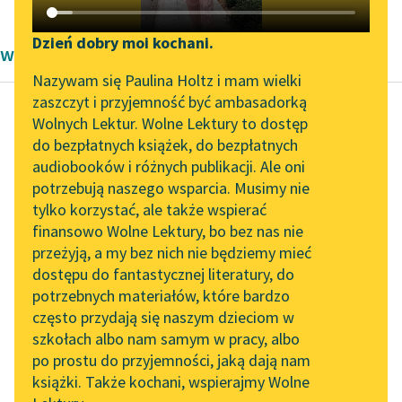
Katalog DAISY
Zgłoś brak utworu
Podkasty o książkach
Dzień dobry moi kochani.
wiersze Józef Czechowicz
Aktualności
Narzędzia
Nazywam się Paulina Holtz i mam wielki
zaszczyt i przyjemność być ambasadorką
„Prokurator Alicja Horn”
Mapa Wolnych Lektur
Wolnych Lektur. Wolne Lektury to dostęp
do słuchania
do bezpłatnych książek, do bezpłatnych
Józef Czechowicz
Leśmianator
audiobooków i różnych publikacji. Ale oni
Żal
Byliśmy częścią AI Impact
potrzebują naszego wsparcia. Musimy nie
Przewodnik dla piszących i
Lab
tylko korzystać, ale także wspierać
czytających
głowę która siwieje a
finansowo Wolne Lektury, bo bez nas nie
Zapraszamy na spotkanie
świeci jak świecznik
przeżyją, a my bez nich nie będziemy mieć
online z tłumaczkami
kiedy srebrne pasemka
dostępu do fantastycznej literatury, do
literatury skandynawskiej
API
wiatrów przefruwają
potrzebnych materiałów, które bardzo
niosę po dnach...
Spotkanie z Katarzyną
OAI-PMH
często przydają się naszym dzieciom w
Tunkiel w Oslo
szkołach albo nam samym w pracy, albo
Widget Wolnych Lektur
Czytaj więcej
po prostu do przyjemności, jaką dają nam
102. lata temu zmarł
książki. Także kochani, wspierajmy Wolne
Przypisy
Joseph Conrad