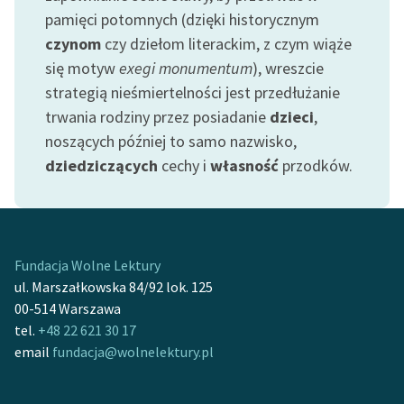
pamięci potomnych (dzięki historycznym
Zasady wykorzystania
czynom
czy dziełom literackim, z czym wiąże
Wolnych Lektur
się motyw
exegi monumentum
), wreszcie
strategią nieśmiertelności jest przedłużanie
Logotypy
trwania rodziny przez posiadanie
dzieci
,
Materiały promocyjne
noszących później to samo nazwisko,
dziedziczących
cechy i
własność
przodków.
Polityka prywatności
Regulamin biblioteki
Dane fundacji i
sprawozdania finansowe
Fundacja Wolne Lektury
ul. Marszałkowska 84/92 lok. 125
Regulamin darowizn
00-514 Warszawa
tel.
+48 22 621 30 17
Informacja o treściach
email
fundacja@wolnelektury.pl
wrażliwych
Deklaracja dostępności