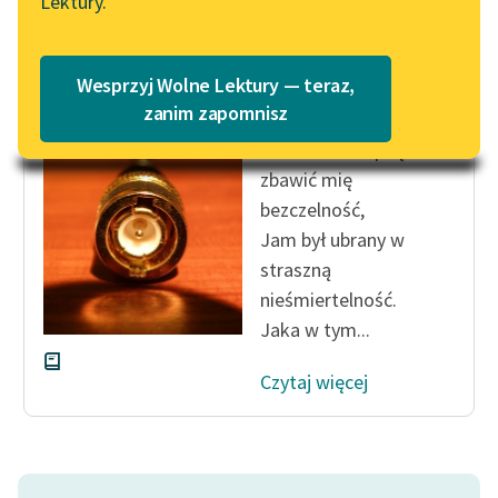
Lektury.
Katalog
Blog
Katalog w formacie PDF
Juliusz Słowacki
Wesprzyj Wolne Lektury — teraz,
Wacław
Lektury szkolne i klasyka
zanim zapomnisz
literatury do słuchania dla
Los miał okropną
uczennic i uczniów z
zbawić mię
niepełnosprawnościami
bezczelność,
E-kolekcja lektur
Jam był ubrany w
szkolnych i literatury do
straszną
słuchania dla uczennic i
nieśmiertelność.
uczniów z
Jaka w tym...
niepełnosprawnościami
Czytaj więcej
Feministyczne inspiracje.
Popularyzacja
skandynawskiej literatury
feministycznej