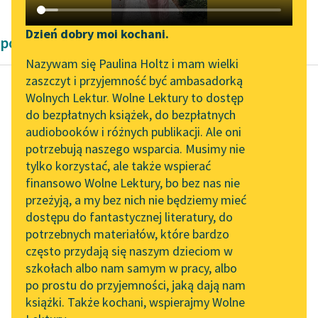
Katalog DAISY
Zgłoś brak utworu
Podkasty o książkach
Dzień dobry moi kochani.
powieści poetyckie
Aktualności
Narzędzia
Nazywam się Paulina Holtz i mam wielki
zaszczyt i przyjemność być ambasadorką
„Prokurator Alicja Horn”
Mapa Wolnych Lektur
Wolnych Lektur. Wolne Lektury to dostęp
do słuchania
do bezpłatnych książek, do bezpłatnych
Juliusz Słowacki
Leśmianator
audiobooków i różnych publikacji. Ale oni
Lambro
Byliśmy częścią AI Impact
potrzebują naszego wsparcia. Musimy nie
Przewodnik dla piszących i
Lab
tylko korzystać, ale także wspierać
czytających
Czytaj więcej
finansowo Wolne Lektury, bo bez nas nie
Zapraszamy na spotkanie
przeżyją, a my bez nich nie będziemy mieć
online z tłumaczkami
dostępu do fantastycznej literatury, do
literatury skandynawskiej
API
potrzebnych materiałów, które bardzo
Spotkanie z Katarzyną
OAI-PMH
często przydają się naszym dzieciom w
Tunkiel w Oslo
szkołach albo nam samym w pracy, albo
Widget Wolnych Lektur
po prostu do przyjemności, jaką dają nam
102. lata temu zmarł
książki. Także kochani, wspierajmy Wolne
Przypisy
Joseph Conrad