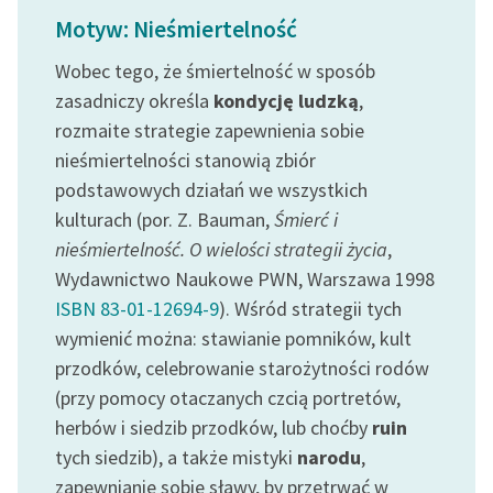
Ręce pełne poezji
Motyw: Nieśmiertelność
Kolekcje edukacyjne
Wobec tego, że śmiertelność w sposób
twórców przechodzących
zasadniczy określa
kondycję ludzką
,
do domeny publicznej,
rozmaite strategie zapewnienia sobie
lektur szkolnych oraz
nieśmiertelności stanowią zbiór
Starego Testamentu
podstawowych działań we wszystkich
Odkurzamy bohaterów
kulturach (por. Z. Bauman,
Śmierć i
nieśmiertelność. O wielości strategii życia
,
Szkoła Poezji Wolnych
Lektur
Wydawnictwo Naukowe PWN, Warszawa 1998
ISBN 83-01-12694-9
). Wśród strategii tych
O nas
wymienić można: stawianie pomników, kult
przodków, celebrowanie starożytności rodów
Kontakt
(przy pomocy otaczanych czcią portretów,
O projekcie
herbów i siedzib przodków, lub choćby
ruin
tych siedzib), a także mistyki
narodu
,
Zespół
zapewnianie sobie sławy, by przetrwać w