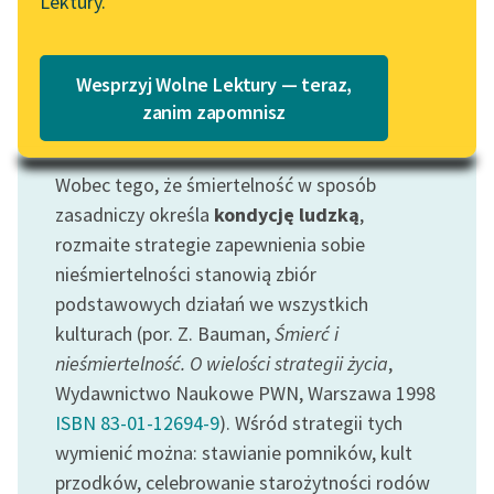
Lektury.
„Marzenie o Oriencie”
Katalog
Sophie Elkan
Katalog w formacie PDF
Blog
Wesprzyj Wolne Lektury — teraz,
zanim zapomnisz
Motyw: Nieśmiertelność
Lektury szkolne i klasyka
Wobec tego, że śmiertelność w sposób
literatury do słuchania dla
zasadniczy określa
kondycję ludzką
,
uczennic i uczniów z
niepełnosprawnościami
rozmaite strategie zapewnienia sobie
nieśmiertelności stanowią zbiór
E-kolekcja lektur
podstawowych działań we wszystkich
szkolnych i literatury do
kulturach (por. Z. Bauman,
Śmierć i
słuchania dla uczennic i
nieśmiertelność. O wielości strategii życia
,
uczniów z
niepełnosprawnościami
Wydawnictwo Naukowe PWN, Warszawa 1998
ISBN 83-01-12694-9
). Wśród strategii tych
Feministyczne inspiracje.
wymienić można: stawianie pomników, kult
Popularyzacja
przodków, celebrowanie starożytności rodów
skandynawskiej literatury