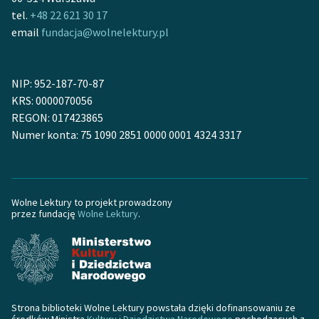
Zespół
tel.
+48 22 621 30 17
email
fundacja@wolnelektury.pl
Zasady wykorzystania
Wolnych Lektur
NIP: 952-187-70-87
KRS: 0000070056
Logotypy
REGON: 017423865
Numer konta: 75 1090 2851 0000 0001 4324 3317
Materiały promocyjne
Polityka prywatności
Regulamin biblioteki
Wolne Lektury to projekt prowadzony
przez fundację
Wolne Lektury
.
Dane fundacji i
sprawozdania finansowe
Regulamin darowizn
Informacja o treściach
Strona biblioteki Wolne Lektury powstała dzięki dofinansowaniu ze
wrażliwych