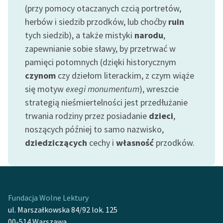
(przy pomocy otaczanych czcią portretów,
feministycznej
herbów i siedzib przodków, lub choćby
ruin
Ręce pełne poezji
tych siedzib), a także mistyki
narodu
,
zapewnianie sobie sławy, by przetrwać w
Kolekcje edukacyjne
twórców przechodzących
pamięci potomnych (dzięki historycznym
do domeny publicznej,
czynom
czy dziełom literackim, z czym wiąże
lektur szkolnych oraz
się motyw
exegi monumentum
), wreszcie
Starego Testamentu
strategią nieśmiertelności jest przedłużanie
trwania rodziny przez posiadanie
dzieci
,
Odkurzamy bohaterów
noszących później to samo nazwisko,
Szkoła Poezji Wolnych
dziedziczących
cechy i
własność
przodków.
Lektur
O nas
Kontakt
Fundacja Wolne Lektury
ul. Marszałkowska 84/92 lok. 125
O projekcie
00-514 Warszawa