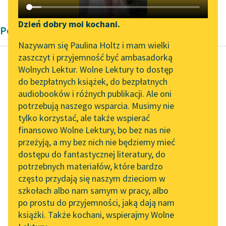
Katalog DAISY
Zgłoś brak utworu
Podkasty o książkach
Dzień dobry moi kochani.
Poemat alegoryczny
Aktualności
Narzędzia
Nazywam się Paulina Holtz i mam wielki
zaszczyt i przyjemność być ambasadorką
Zapraszamy na spotkanie
Mapa Wolnych Lektur
Wolnych Lektur. Wolne Lektury to dostęp
online z tłumaczkami
do bezpłatnych książek, do bezpłatnych
Dante Alighieri
Leśmianator
literatury skandynawskiej
audiobooków i różnych publikacji. Ale oni
Boska komedia,
potrzebują naszego wsparcia. Musimy nie
Przewodnik dla piszących i
Raj
Spotkanie z Katarzyną
tylko korzystać, ale także wspierać
czytających
Tunkiel w Oslo
finansowo Wolne Lektury, bo bez nas nie
To promieniste cacko
przeżyją, a my bez nich nie będziemy mieć
Wolne Lektury na 32.
naszej sfery,
dostępu do fantastycznej literatury, do
Pol’and’Rock Festivalu
API
Co świeci przy mnie,
potrzebnych materiałów, które bardzo
sławnym jest na
„Kochanek Lady
OAI-PMH
często przydają się naszym dzieciom w
Chatterley” do słuchania
świecie,
szkołach albo nam samym w pracy, albo
Widget Wolnych Lektur
na Wolnych Lekturach
I będzie...
po prostu do przyjemności, jaką dają nam
książki. Także kochani, wspierajmy Wolne
Przypisy
Nowy audiobook –
Czytaj więcej