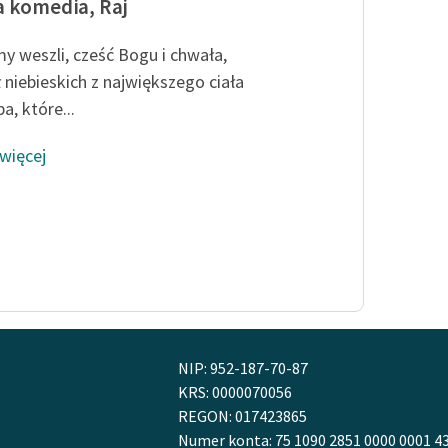
 komedia, Raj
y weszli, cześć Bogu i chwała,
ł niebieskich z największego ciała
a, które...
 więcej
NIP: 952-187-70-87
KRS: 0000070056
REGON: 017423865
Numer konta: 75 1090 2851 0000 0001 4