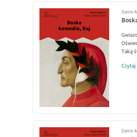
Dante Al
Boska
Gwiazd
Oświec
Taką ś
Czytaj
Dante Al