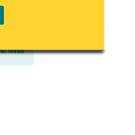
Regulamin biblioteki
macie PDF
Dane fundacji i sprawozdania
finansowe
Regulamin darowizn
Informacja o treściach
w: Niebo
wrażliwych
Deklaracja dostępności