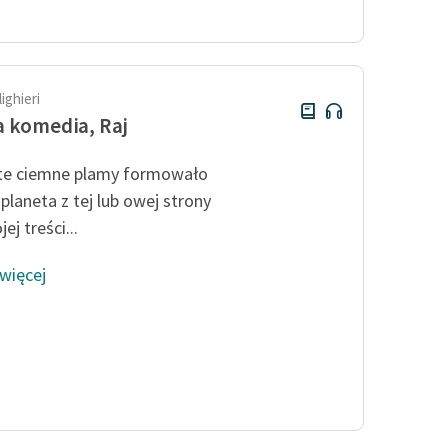
publicznej, lektur szkolnych
oraz Starego Testamentu
Odkurzamy bohaterów
Szkoła Poezji Wolnych Lektur
ighieri
 komedia, Raj
te ciemne plamy formowało
planeta z tej lub owej strony
ej treści...
 więcej