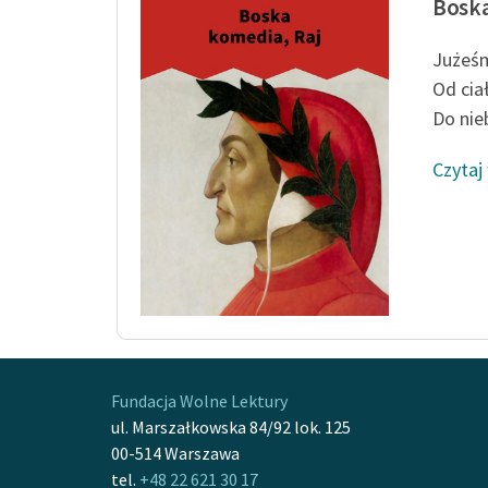
Boska
Jużeśm
Od cia
Do nieb
Czytaj
Fundacja Wolne Lektury
ul. Marszałkowska 84/92 lok. 125
00-514 Warszawa
tel.
+48 22 621 30 17