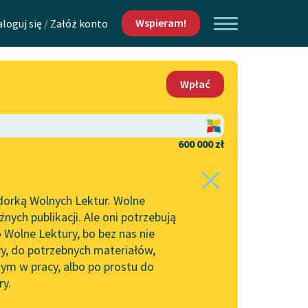
Wspieram!
aloguj się
/
Załóż konto
O nas
Wpłać
Lektur
Kontakt
O projekcie
600 000 zł
 piszących i
Zespół
dorką Wolnych Lektur. Wolne
Zasady wykorzystania
ych publikacji. Ale oni potrzebują
Wolnych Lektur
 Wolne Lektury, bo bez nas nie
Logotypy
ry, do potrzebnych materiałów,
ym w pracy, albo po prostu do
h Lektur
Materiały promocyjne
ry.
Polityka prywatności