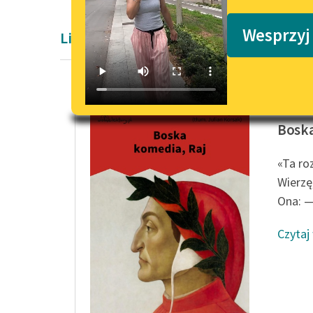
Podkasty o książkach
Wesprzyj
Liryka Dantego Alighieri
Dante Al
Boska
«Ta ro
Wierzę,
Ona: —
Czytaj