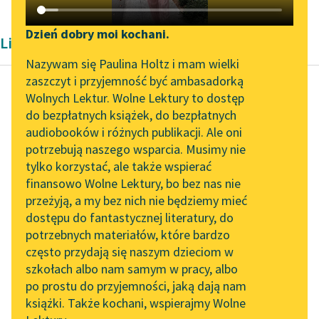
Katalog DAISY
Zgłoś brak utworu
Podkasty o książkach
Dzień dobry moi kochani.
Liryka Antoniego Malczewskiego
Aktualności
Narzędzia
Nazywam się Paulina Holtz i mam wielki
zaszczyt i przyjemność być ambasadorką
„Prokurator Alicja Horn”
Mapa Wolnych Lektur
Wolnych Lektur. Wolne Lektury to dostęp
do słuchania
do bezpłatnych książek, do bezpłatnych
Antoni Malczewski
Leśmianator
audiobooków i różnych publikacji. Ale oni
Maria. Powieść
Byliśmy częścią AI Impact
potrzebują naszego wsparcia. Musimy nie
Przewodnik dla piszących i
ukraińska
Lab
tylko korzystać, ale także wspierać
czytających
finansowo Wolne Lektury, bo bez nas nie
Zapraszamy na spotkanie
To jeszcze jest na
przeżyją, a my bez nich nie będziemy mieć
online z tłumaczkami
drodze, gdzie nią
dostępu do fantastycznej literatury, do
literatury skandynawskiej
API
wicher miota,
potrzebnych materiałów, które bardzo
W ciężkich kajdanach
Spotkanie z Katarzyną
OAI-PMH
często przydają się naszym dzieciom w
Tunkiel w Oslo
ziemi dla nieba...
szkołach albo nam samym w pracy, albo
Widget Wolnych Lektur
po prostu do przyjemności, jaką dają nam
102. lata temu zmarł
Czytaj więcej
książki. Także kochani, wspierajmy Wolne
Przypisy
Joseph Conrad