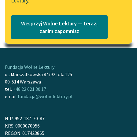
Lektury.
Katalog
Blog
Katalog w formacie PDF
Wesprzyj Wolne Lektury — teraz,
Lektury szkolne i klasyka
zanim zapomnisz
Motyw: Niebo
literatury do słuchania dla
uczennic i uczniów z
niepełnosprawnościami
E-kolekcja lektur
Fundacja Wolne Lektury
szkolnych i literatury do
ul. Marszałkowska 84/92 lok. 125
słuchania dla uczennic i
00-514 Warszawa
uczniów z
tel.
+48 22 621 30 17
niepełnosprawnościami
email
fundacja@wolnelektury.pl
Feministyczne inspiracje.
Popularyzacja
NIP: 952-187-70-87
skandynawskiej literatury
KRS: 0000070056
feministycznej
REGON: 017423865