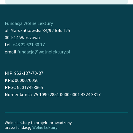
Ręce pełne poezji
Kolekcje edukacyjne
twórców przechodzących
Fundacja Wolne Lektury
do domeny publicznej,
ul. Marszałkowska 84/92 lok. 125
lektur szkolnych oraz
00-514 Warszawa
Starego Testamentu
tel.
+48 22 621 30 17
email
fundacja@wolnelektury.pl
Odkurzamy bohaterów
Szkoła Poezji Wolnych
NIP: 952-187-70-87
Lektur
KRS: 0000070056
O nas
REGON: 017423865
Numer konta: 75 1090 2851 0000 0001 4324 3317
Kontakt
O projekcie
Wolne Lektury to projekt prowadzony
Zespół
przez fundację
Wolne Lektury
.