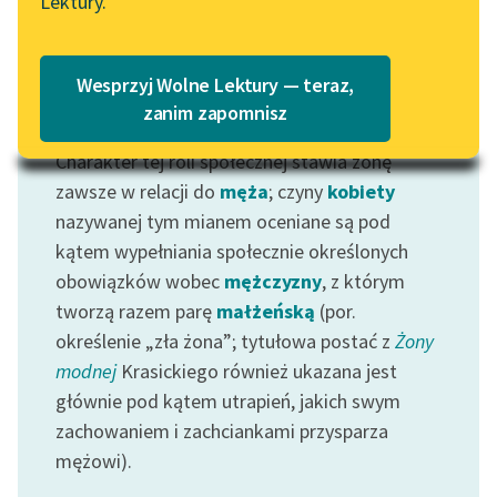
Lektury.
Katalog
Blog
Katalog w formacie PDF
Wesprzyj Wolne Lektury — teraz,
Lektury szkolne i klasyka
zanim zapomnisz
Motyw: Żona
literatury do słuchania dla
Charakter tej roli społecznej stawia żonę
uczennic i uczniów z
niepełnosprawnościami
zawsze w relacji do
męża
; czyny
kobiety
nazywanej tym mianem oceniane są pod
E-kolekcja lektur
kątem wypełniania społecznie określonych
szkolnych i literatury do
obowiązków wobec
mężczyzny
, z którym
słuchania dla uczennic i
tworzą razem parę
małżeńską
(por.
uczniów z
określenie „zła żona”; tytułowa postać z
Żony
niepełnosprawnościami
modnej
Krasickiego również ukazana jest
Feministyczne inspiracje.
głównie pod kątem utrapień, jakich swym
Popularyzacja
zachowaniem i zachciankami przysparza
skandynawskiej literatury
mężowi).
feministycznej