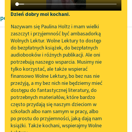
Katalog DAISY
Zgłoś brak utworu
Podkasty o książkach
Dzień dobry moi kochani.
powieści Heleny Mniszkówny
Aktualności
Narzędzia
Nazywam się Paulina Holtz i mam wielki
zaszczyt i przyjemność być ambasadorką
„Prokurator Alicja Horn”
Mapa Wolnych Lektur
Wolnych Lektur. Wolne Lektury to dostęp
do słuchania
do bezpłatnych książek, do bezpłatnych
Helena Mniszkówna
Leśmianator
audiobooków i różnych publikacji. Ale oni
Trędowata Tom
Byliśmy częścią AI Impact
potrzebują naszego wsparcia. Musimy nie
Przewodnik dla piszących i
drugi
Lab
tylko korzystać, ale także wspierać
czytających
finansowo Wolne Lektury, bo bez nas nie
Zapraszamy na spotkanie
Stefciu złota moja, nie
przeżyją, a my bez nich nie będziemy mieć
online z tłumaczkami
powinnaś tak mówić,
dostępu do fantastycznej literatury, do
literatury skandynawskiej
API
skoro kochasz.
potrzebnych materiałów, które bardzo
Zostaniesz moją żoną,
Spotkanie z Katarzyną
OAI-PMH
często przydają się naszym dzieciom w
Tunkiel w Oslo
którą wszyscy muszą...
szkołach albo nam samym w pracy, albo
Widget Wolnych Lektur
po prostu do przyjemności, jaką dają nam
102. lata temu zmarł
Czytaj więcej
książki. Także kochani, wspierajmy Wolne
Przypisy
Joseph Conrad