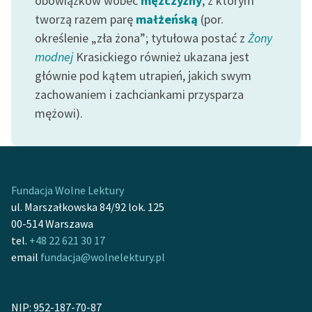
obowiązków wobec
mężczyzny
, z którym
tworzą razem parę
małżeńską
(por.
określenie „zła żona”; tytułowa postać z
Żony
modnej
Krasickiego również ukazana jest
głównie pod kątem utrapień, jakich swym
zachowaniem i zachciankami przysparza
mężowi).
Fundacja Wolne Lektury
ul. Marszałkowska 84/92 lok. 125
00-514 Warszawa
tel.
+48 22 621 30 17
email
fundacja@wolnelektury.pl
NIP: 952-187-70-87