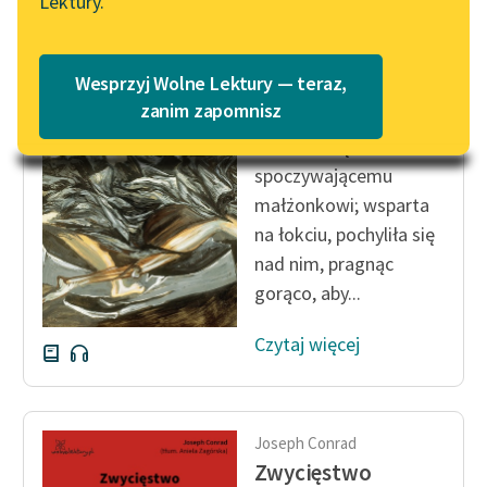
Lektury.
Katalog
Blog
Katalog w formacie PDF
Joseph Conrad
Wesprzyj Wolne Lektury — teraz,
Tajny agent
Lektury szkolne i klasyka
zanim zapomnisz
literatury do słuchania dla
Obróciła się ku
uczennic i uczniów z
spoczywającemu
niepełnosprawnościami
małżonkowi; wsparta
E-kolekcja lektur
na łokciu, pochyliła się
szkolnych i literatury do
nad nim, pragnąc
słuchania dla uczennic i
gorąco, aby...
uczniów z
niepełnosprawnościami
Czytaj więcej
Feministyczne inspiracje.
Popularyzacja
skandynawskiej literatury
Joseph Conrad
feministycznej
Zwycięstwo