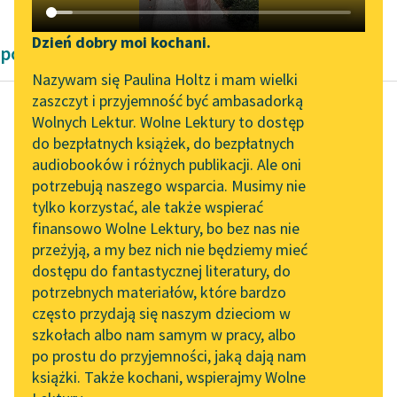
Katalog DAISY
Zgłoś brak utworu
Podkasty o książkach
Dzień dobry moi kochani.
powieści psychologiczne
Aktualności
Narzędzia
Nazywam się Paulina Holtz i mam wielki
zaszczyt i przyjemność być ambasadorką
„Prokurator Alicja Horn”
Mapa Wolnych Lektur
Wolnych Lektur. Wolne Lektury to dostęp
do słuchania
do bezpłatnych książek, do bezpłatnych
Joseph Conrad
Leśmianator
audiobooków i różnych publikacji. Ale oni
Lord Jim
Byliśmy częścią AI Impact
potrzebują naszego wsparcia. Musimy nie
Przewodnik dla piszących i
Lab
tylko korzystać, ale także wspierać
czytających
Było to brzydko z mej
finansowo Wolne Lektury, bo bez nas nie
Zapraszamy na spotkanie
strony, bo mój
przeżyją, a my bez nich nie będziemy mieć
online z tłumaczkami
pomocnik, nieoceniony
dostępu do fantastycznej literatury, do
literatury skandynawskiej
API
skądinąd człowiek, był
potrzebnych materiałów, które bardzo
skłonny do...
Spotkanie z Katarzyną
OAI-PMH
często przydają się naszym dzieciom w
Tunkiel w Oslo
szkołach albo nam samym w pracy, albo
Widget Wolnych Lektur
Czytaj więcej
po prostu do przyjemności, jaką dają nam
102. lata temu zmarł
książki. Także kochani, wspierajmy Wolne
Przypisy
Joseph Conrad