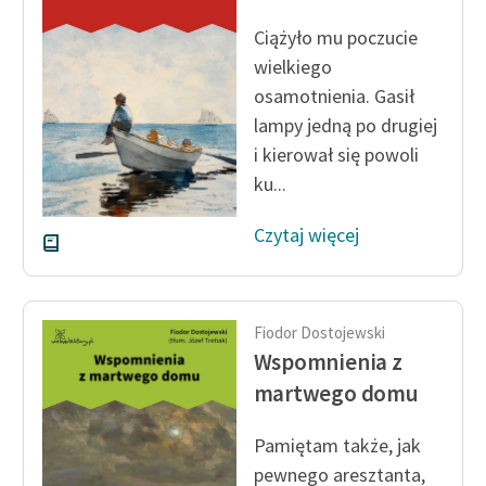
Ręce pełne poezji
Ciążyło mu poczucie
Kolekcje edukacyjne
wielkiego
twórców przechodzących
osamotnienia. Gasił
do domeny publicznej,
lampy jedną po drugiej
lektur szkolnych oraz
i kierował się powoli
Starego Testamentu
ku...
Odkurzamy bohaterów
Czytaj więcej
Szkoła Poezji Wolnych
Lektur
O nas
Fiodor Dostojewski
Wspomnienia z
Kontakt
martwego domu
O projekcie
Pamiętam także, jak
Zespół
pewnego aresztanta,