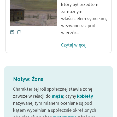
który był przedtem
Zasady wykorzystania
zamożnym
Wolnych Lektur
właścicielem sybirskim,
wezwano raz pod
Logotypy
wieczór...
Materiały promocyjne
Czytaj więcej
Polityka prywatności
Regulamin biblioteki
Dane fundacji i
sprawozdania finansowe
Motyw: Żona
Regulamin darowizn
Charakter tej roli społecznej stawia żonę
zawsze w relacji do
męża
; czyny
kobiety
Informacja o treściach
wrażliwych
nazywanej tym mianem oceniane są pod
kątem wypełniania społecznie określonych
Deklaracja dostępności