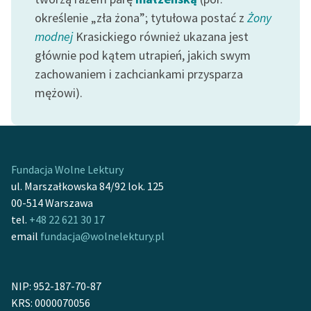
Ręce pełne poezji
określenie „zła żona”; tytułowa postać z
Żony
Kolekcje edukacyjne
modnej
Krasickiego również ukazana jest
twórców przechodzących
głównie pod kątem utrapień, jakich swym
do domeny publicznej,
zachowaniem i zachciankami przysparza
lektur szkolnych oraz
mężowi).
Starego Testamentu
Odkurzamy bohaterów
Szkoła Poezji Wolnych
Fundacja Wolne Lektury
Lektur
ul. Marszałkowska 84/92 lok. 125
O nas
00-514 Warszawa
tel.
+48 22 621 30 17
Kontakt
email
fundacja@wolnelektury.pl
O projekcie
NIP: 952-187-70-87
Zespół
KRS: 0000070056