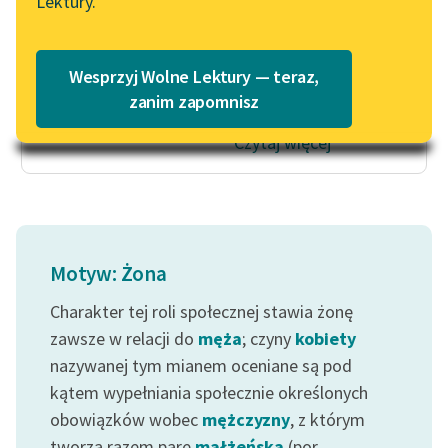
Lektury.
jest to
Katalog
Blog
kobieta
Katalog w formacie PDF
kolorowa,
Wesprzyj Wolne Lektury — teraz,
więc takim...
Lektury szkolne i klasyka
zanim zapomnisz
literatury do słuchania dla
Czytaj więcej
uczennic i uczniów z
niepełnosprawnościami
E-kolekcja lektur
szkolnych i literatury do
słuchania dla uczennic i
Motyw: Żona
uczniów z
niepełnosprawnościami
Charakter tej roli społecznej stawia żonę
zawsze w relacji do
męża
; czyny
kobiety
Feministyczne inspiracje.
nazywanej tym mianem oceniane są pod
Popularyzacja
kątem wypełniania społecznie określonych
skandynawskiej literatury
obowiązków wobec
mężczyzny
, z którym
feministycznej
tworzą razem parę
małżeńską
(por.