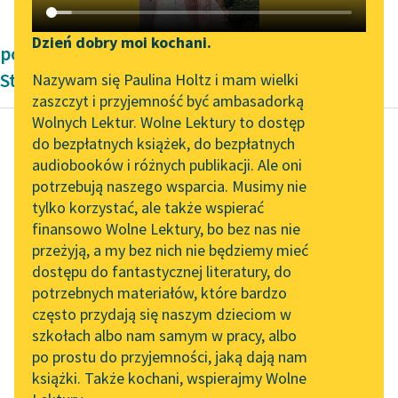
Katalog DAISY
Zgłoś brak utworu
Podkasty o książkach
Dzień dobry moi kochani.
powieści przygodowe Roberta Louisa
Aktualności
Narzędzia
Stevensona
Nazywam się Paulina Holtz i mam wielki
zaszczyt i przyjemność być ambasadorką
„Prokurator Alicja Horn”
Mapa Wolnych Lektur
Wolnych Lektur. Wolne Lektury to dostęp
do słuchania
do bezpłatnych książek, do bezpłatnych
Leśmianator
audiobooków i różnych publikacji. Ale oni
Robert Louis Stevenson
Byliśmy częścią AI Impact
potrzebują naszego wsparcia. Musimy nie
Przewodnik dla piszących i
Wyspa skarbów
Lab
tylko korzystać, ale także wspierać
czytających
finansowo Wolne Lektury, bo bez nas nie
Zapraszamy na spotkanie
Zostawia
przeżyją, a my bez nich nie będziemy mieć
online z tłumaczkami
żonę, aby w
dostępu do fantastycznej literatury, do
literatury skandynawskiej
API
jego
potrzebnych materiałów, które bardzo
Spotkanie z Katarzyną
OAI-PMH
zastępstwie
często przydają się naszym dzieciom w
Tunkiel w Oslo
szkołach albo nam samym w pracy, albo
prowadziła
Widget Wolnych Lektur
po prostu do przyjemności, jaką dają nam
szynk;
102. lata temu zmarł
książki. Także kochani, wspierajmy Wolne
Przypisy
ponieważ
Joseph Conrad