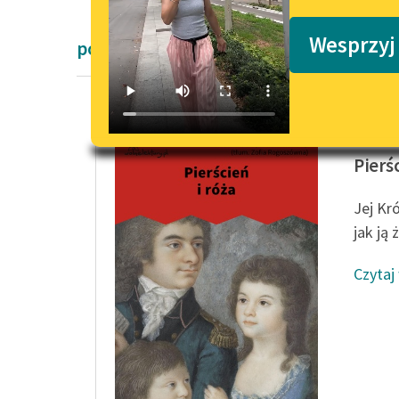
Podkasty o książkach
Wesprzyj
powieści dla dzieci i młodzieży Willia
William
Pierś
Jej Kr
jak ją 
Czytaj