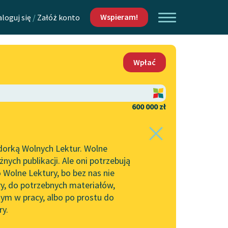
Wspieram!
aloguj się
/
Załóż konto
O nas
Wpłać
Lektur
Kontakt
O projekcie
600 000 zł
 piszących i
Zespół
dorką Wolnych Lektur. Wolne
Zasady wykorzystania
ych publikacji. Ale oni potrzebują
Wolnych Lektur
 Wolne Lektury, bo bez nas nie
Logotypy
ry, do potrzebnych materiałów,
ym w pracy, albo po prostu do
h Lektur
Materiały promocyjne
ry.
Polityka prywatności