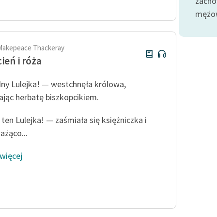
zacho
Odkurzamy bohaterów
mężow
Szkoła Poezji Wolnych Lektur
 Makepeace Thackeray
cień i róża
ny Lulejka! — westchnęła królowa,
ając herbatę biszkopcikiem.
 ten Lulejka! — zaśmiała się księżniczka i
ażąco...
 więcej