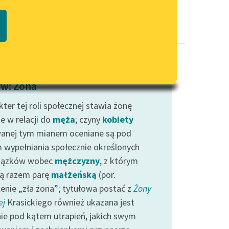
Regulamin biblioteki
macie PDF
Dane fundacji i sprawozdania
finansowe
Regulamin darowizn
Informacja o treściach
w: Żona
wrażliwych
ter tej roli społecznej stawia żonę
Deklaracja dostępności
e w relacji do
męża
; czyny
kobiety
anej tym mianem oceniane są pod
 wypełniania społecznie określonych
iązków wobec
mężczyzny
, z którym
ą razem parę
małżeńską
(por.
lenie „zła żona”; tytułowa postać z
Żony
ej
Krasickiego również ukazana jest
ie pod kątem utrapień, jakich swym