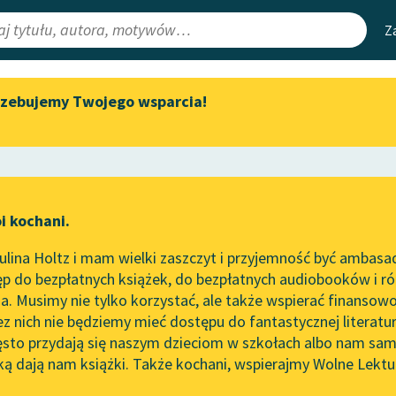
Z
rzebujemy Twojego wsparcia!
Aktualności
Narzędzia
e Lektury
„Prokurator Alicja Horn” do
Mapa Wolnych 
słuchania
irmami
Leśmianator
Byliśmy częścią AI Impact Lab
ewsletter
Przewodnik dla
i kochani.
Zapraszamy na spotkanie
czytających
online z tłumaczkami
lina Holtz i mam wielki zaszczyt i przyjemność być ambasa
literatury skandynawskiej
p do bezpłatnych książek, do bezpłatnych audiobooków i różn
API
Spotkanie z Katarzyną Tunkiel
. Musimy nie tylko korzystać, ale także wspierać finansowo
ce redakcyjne
w Oslo
OAI-PMH
ez nich nie będziemy mieć dostępu do fantastycznej literatu
ęsto przydają się naszym dzieciom w szkołach albo nam sam
102. lata temu zmarł Joseph
Widget Wolnyc
Conrad
ką dają nam książki. Także kochani, wspierajmy Wolne Lektu
oru
liam Makepeace Thackeray
✖
Przypisy
Blog