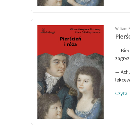
William
Pierś
— Bied
zagryz
— Ach,
lekcew
Czytaj