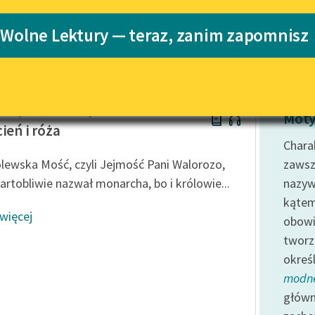
Katalog
 Wolne Lektury — teraz, zanim zapomnisz
ma Makepeace'a Thackeray'a
Katalog w for
Lektury szkolne i klasyka
literatury do słuchania dla
uczennic i uczniów z
niepełnosprawnościami
 Makepeace Thackeray
E-kolekcja lektur szkolnych i
Moty
literatury do słuchania dla
cień i róża
uczennic i uczniów z
Charak
niepełnosprawnościami
ólewska Mość, czyli Jejmość Pani Walorozo,
zawsz
Feministyczne inspiracje.
żartobliwie nazwał monarcha, bo i królowie...
nazyw
Popularyzacja skandynawskiej
kątem
literatury feministycznej
 więcej
obow
Ręce pełne poezji
tworz
okreś
Kolekcje edukacyjne twórców
przechodzących do domeny
modn
publicznej, lektur szkolnych
główn
oraz Starego Testamentu