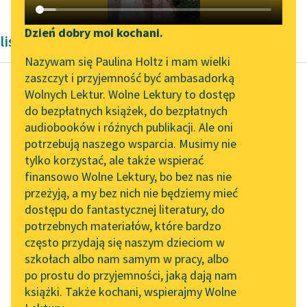
Katalog DAISY
Zgłoś brak utworu
Podkasty o książkach
Dzień dobry moi kochani.
listy
Aktualności
Narzędzia
Nazywam się Paulina Holtz i mam wielki
zaszczyt i przyjemność być ambasadorką
„Prokurator Alicja Horn”
Mapa Wolnych Lektur
Wolnych Lektur. Wolne Lektury to dostęp
do słuchania
do bezpłatnych książek, do bezpłatnych
Zygmunt Krasiński
Leśmianator
audiobooków i różnych publikacji. Ale oni
Listy wybrane
Byliśmy częścią AI Impact
potrzebują naszego wsparcia. Musimy nie
Przewodnik dla piszących i
Lab
tylko korzystać, ale także wspierać
czytających
Kochanka moja i
finansowo Wolne Lektury, bo bez nas nie
Zapraszamy na spotkanie
małżonka moja — co
przeżyją, a my bez nich nie będziemy mieć
online z tłumaczkami
mówię? „Kochanka”?
dostępu do fantastycznej literatury, do
literatury skandynawskiej
API
Tak bym dzisiaj mówił;
potrzebnych materiałów, które bardzo
„ukochana moja”,
Spotkanie z Katarzyną
OAI-PMH
często przydają się naszym dzieciom w
gdyż...
Tunkiel w Oslo
szkołach albo nam samym w pracy, albo
Widget Wolnych Lektur
po prostu do przyjemności, jaką dają nam
102. lata temu zmarł
Czytaj więcej
książki. Także kochani, wspierajmy Wolne
Przypisy
Joseph Conrad