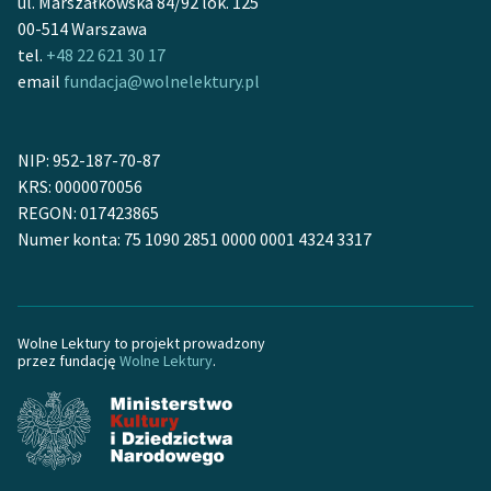
ul. Marszałkowska 84/92 lok. 125
00-514 Warszawa
Zasady wykorzystania
tel.
+48 22 621 30 17
Wolnych Lektur
email
fundacja@wolnelektury.pl
Logotypy
Materiały promocyjne
NIP: 952-187-70-87
KRS: 0000070056
Polityka prywatności
REGON: 017423865
Numer konta: 75 1090 2851 0000 0001 4324 3317
Regulamin biblioteki
Dane fundacji i
sprawozdania finansowe
Wolne Lektury to projekt prowadzony
Regulamin darowizn
przez fundację
Wolne Lektury
.
Informacja o treściach
wrażliwych
Deklaracja dostępności