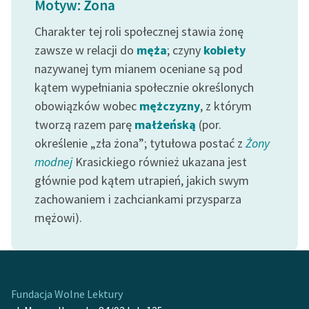
Motyw: Żona
Ręce pełne poezji
Charakter tej roli społecznej stawia żonę
Kolekcje edukacyjne
zawsze w relacji do
męża
; czyny
kobiety
twórców przechodzących
nazywanej tym mianem oceniane są pod
do domeny publicznej,
lektur szkolnych oraz
kątem wypełniania społecznie określonych
Starego Testamentu
obowiązków wobec
mężczyzny
, z którym
tworzą razem parę
małżeńską
(por.
Odkurzamy bohaterów
określenie „zła żona”; tytułowa postać z
Żony
Szkoła Poezji Wolnych
modnej
Krasickiego również ukazana jest
Lektur
głównie pod kątem utrapień, jakich swym
zachowaniem i zachciankami przysparza
O nas
mężowi).
Kontakt
O projekcie
Zespół
Fundacja Wolne Lektury