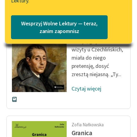
Lektury.
Katalog
Blog
Katalog w formacie PDF
Zofia Nałkowska
Wesprzyj Wolne Lektury — teraz,
Granica
Lektury szkolne i klasyka
zanim zapomnisz
literatury do słuchania dla
Kiedyś, gdy wracali z
uczennic i uczniów z
wizyty u Czechlińskich,
niepełnosprawnościami
miała do niego
E-kolekcja lektur
pretensję, dosyć
szkolnych i literatury do
zresztą niejasną. „Ty...
słuchania dla uczennic i
uczniów z
Czytaj więcej
niepełnosprawnościami
Feministyczne inspiracje.
Popularyzacja
skandynawskiej literatury
Zofia Nałkowska
feministycznej
Granica