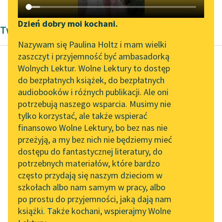
Katalog DAISY
Zgłoś brak utworu
Podkasty o książkach
Dzień dobry moi kochani.
Twórczość Zofii Nałkowskiej
Aktualności
Narzędzia
Nazywam się Paulina Holtz i mam wielki
zaszczyt i przyjemność być ambasadorką
„Prokurator Alicja Horn”
Mapa Wolnych Lektur
Wolnych Lektur. Wolne Lektury to dostęp
do słuchania
do bezpłatnych książek, do bezpłatnych
Zofia Nałkowska
Leśmianator
audiobooków i różnych publikacji. Ale oni
Granica
Byliśmy częścią AI Impact
potrzebują naszego wsparcia. Musimy nie
Przewodnik dla piszących i
Lab
tylko korzystać, ale także wspierać
czytających
Były chwile, że każda
finansowo Wolne Lektury, bo bez nas nie
Zapraszamy na spotkanie
myśl miała swój
przeżyją, a my bez nich nie będziemy mieć
online z tłumaczkami
rezonans w skurczu
dostępu do fantastycznej literatury, do
literatury skandynawskiej
API
serca, w ostrym bólu
potrzebnych materiałów, które bardzo
głowy...
Spotkanie z Katarzyną
OAI-PMH
często przydają się naszym dzieciom w
Tunkiel w Oslo
szkołach albo nam samym w pracy, albo
Widget Wolnych Lektur
Czytaj więcej
po prostu do przyjemności, jaką dają nam
102. lata temu zmarł
książki. Także kochani, wspierajmy Wolne
Przypisy
Joseph Conrad