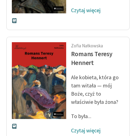
Czytaj więcej
Zofia Nałkowska
Romans Teresy
Hennert
Ale kobieta, która go
tam witała — mój
Boże, czyż to
właściwie była żona?
To była...
Czytaj więcej