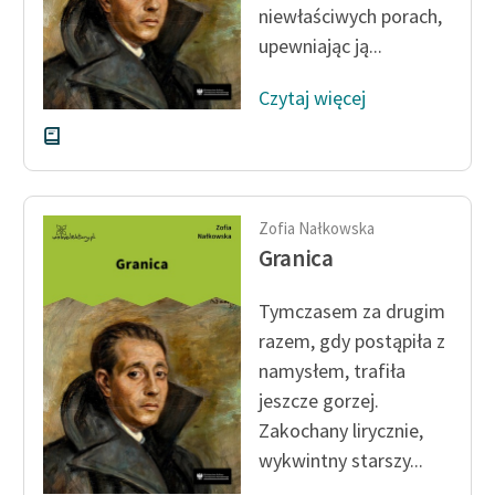
niewłaściwych porach,
upewniając ją...
Zasady wykorzystania
Wolnych Lektur
Czytaj więcej
Logotypy
Materiały promocyjne
Polityka prywatności
Zofia Nałkowska
Regulamin biblioteki
Granica
Dane fundacji i
Tymczasem za drugim
sprawozdania finansowe
razem, gdy postąpiła z
Regulamin darowizn
namysłem, trafiła
jeszcze gorzej.
Informacja o treściach
Zakochany lirycznie,
wrażliwych
wykwintny starszy...
Deklaracja dostępności