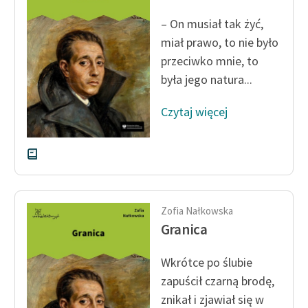
Ręce pełne poezji
– On musiał tak żyć,
Kolekcje edukacyjne
miał prawo, to nie było
twórców przechodzących
przeciwko mnie, to
do domeny publicznej,
była jego natura...
lektur szkolnych oraz
Starego Testamentu
Czytaj więcej
Odkurzamy bohaterów
Szkoła Poezji Wolnych
Lektur
O nas
Zofia Nałkowska
Granica
Kontakt
O projekcie
Wkrótce po ślubie
zapuścił czarną brodę,
Zespół
znikał i zjawiał się w