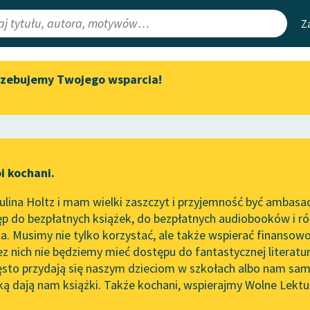
Z
rzebujemy Twojego wsparcia!
Aktualności
Narzędzia
e Lektury
„Prokurator Alicja Horn” do
Mapa Wolnych 
słuchania
irmami
Leśmianator
Byliśmy częścią AI Impact Lab
ewsletter
Przewodnik dla
i kochani.
Zapraszamy na spotkanie
czytających
online z tłumaczkami
lina Holtz i mam wielki zaszczyt i przyjemność być ambasa
literatury skandynawskiej
p do bezpłatnych książek, do bezpłatnych audiobooków i różn
API
Spotkanie z Katarzyną Tunkiel
. Musimy nie tylko korzystać, ale także wspierać finansowo
ce redakcyjne
w Oslo
OAI-PMH
ez nich nie będziemy mieć dostępu do fantastycznej literatu
ęsto przydają się naszym dzieciom w szkołach albo nam sam
102. lata temu zmarł Joseph
Widget Wolnyc
Conrad
ką dają nam książki. Także kochani, wspierajmy Wolne Lektu
oru
Plutarch
✖
Przypisy
Blog