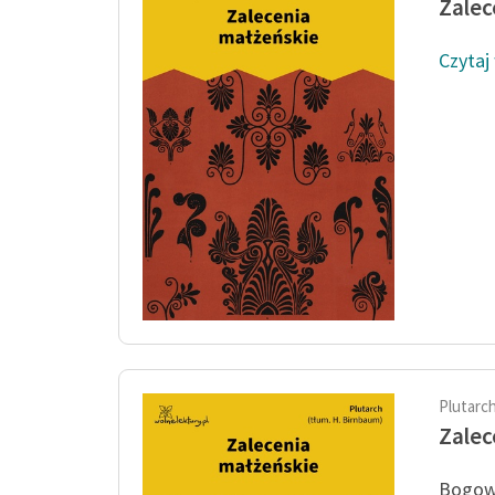
Zalec
Czytaj
Plutarc
Zalec
Bogowi