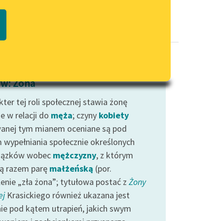
Regulamin biblioteki
macie PDF
Dane fundacji i sprawozdania
finansowe
Regulamin darowizn
Informacja o treściach
w: Żona
wrażliwych
ter tej roli społecznej stawia żonę
Deklaracja dostępności
e w relacji do
męża
; czyny
kobiety
anej tym mianem oceniane są pod
 wypełniania społecznie określonych
iązków wobec
mężczyzny
, z którym
ą razem parę
małżeńską
(por.
lenie „zła żona”; tytułowa postać z
Żony
ej
Krasickiego również ukazana jest
ie pod kątem utrapień, jakich swym