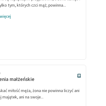
tylko tym, których czci mąż; powinna...
 więcej
h
enia małżeńskie
skać miłość męża, żona nie powinna liczyć ani
j majątek, ani na swoje...