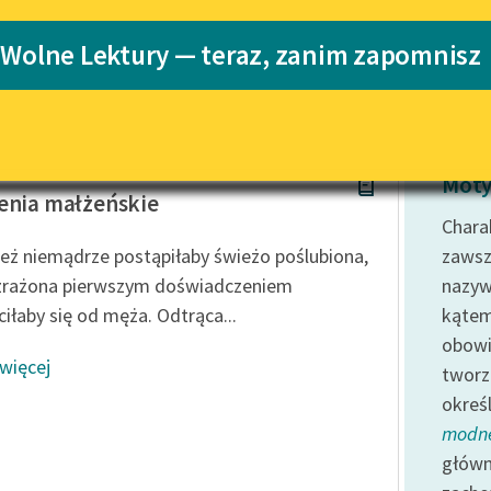
Katalog
 Wolne Lektury — teraz, zanim zapomnisz
Katalog w for
Lektury szkolne i klasyka
literatury do słuchania dla
uczennic i uczniów z
niepełnosprawnościami
h
E-kolekcja lektur szkolnych i
Moty
literatury do słuchania dla
enia małżeńskie
uczennic i uczniów z
Charak
niepełnosprawnościami
ież niemądrze postąpiłaby świeżo poślubiona,
zawsz
Feministyczne inspiracje.
zrażona pierwszym doświadczeniem
nazyw
Popularyzacja skandynawskiej
iłaby się od męża. Odtrąca...
kątem
literatury feministycznej
obow
 więcej
Ręce pełne poezji
tworz
okreś
Kolekcje edukacyjne twórców
przechodzących do domeny
modn
publicznej, lektur szkolnych
główn
oraz Starego Testamentu