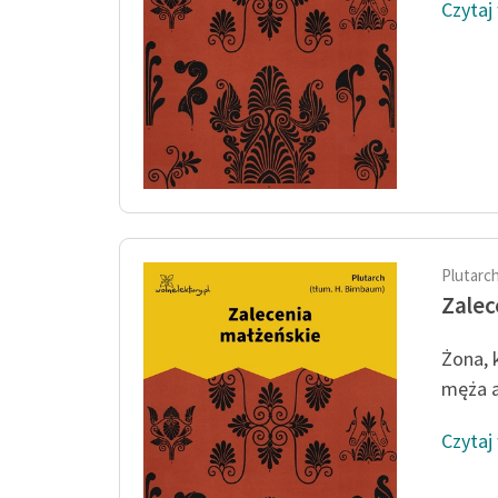
Czytaj
Plutarc
Zalec
Żona, 
męża a
Czytaj