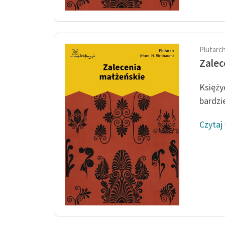
Plutarc
Zalec
Księży
bardzie
Czytaj