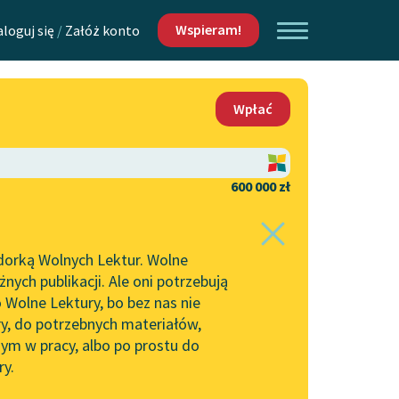
Wspieram!
aloguj się
/
Załóż konto
O nas
Wpłać
Lektur
Kontakt
O projekcie
600 000 zł
 piszących i
Zespół
dorką Wolnych Lektur. Wolne
Zasady wykorzystania
ych publikacji. Ale oni potrzebują
Wolnych Lektur
 Wolne Lektury, bo bez nas nie
Logotypy
ry, do potrzebnych materiałów,
ym w pracy, albo po prostu do
h Lektur
Materiały promocyjne
ry.
Polityka prywatności