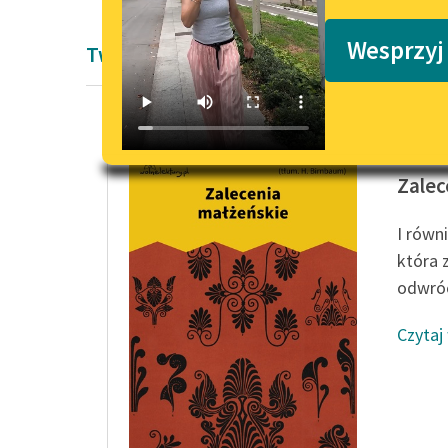
Podkasty o książkach
Wesprzyj
Twórczość Plutarcha
Plutarc
Zalec
I równ
która 
odwróc
Czytaj