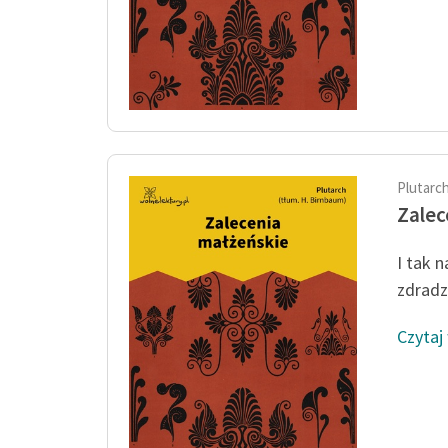
Plutarc
Zalec
I tak 
zdradz
Czytaj