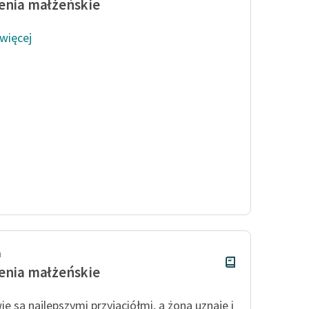
enia małżeńskie
 więcej
h
enia małżeńskie
e są najlepszymi przyjaciółmi, a żona uznaje i