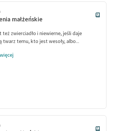
h
enia małżeńskie
t też zwierciadło i niewierne, jeśli daje
 twarz temu, kto jest wesoły, albo...
 więcej
h