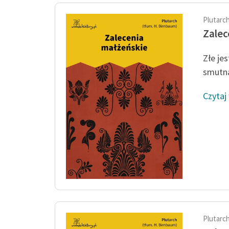
Plutarc
Zalec
Złe jes
smutną
Czytaj
Plutarc