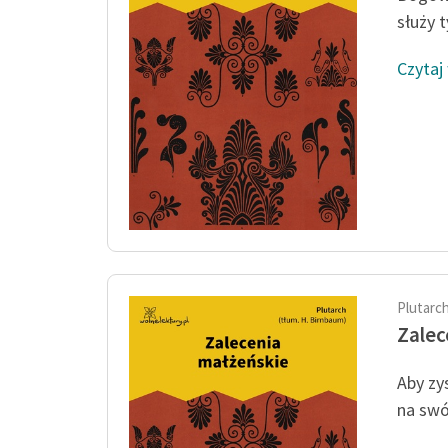
służy 
Czytaj
Plutarc
Zalec
Aby zy
na swó