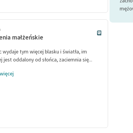
zacho
Odkurzamy bohaterów
mężow
Szkoła Poezji Wolnych Lektur
h
enia małżeńskie
c wydaje tym więcej blasku i światła, im
j jest oddalony od słońca, zaciemnia się...
 więcej