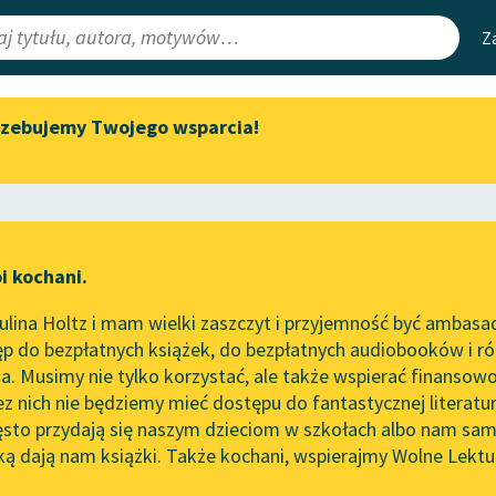
Z
rzebujemy Twojego wsparcia!
Aktualności
Narzędzia
e Lektury
„Prokurator Alicja Horn” do
Mapa Wolnych 
słuchania
irmami
Leśmianator
Byliśmy częścią AI Impact Lab
ewsletter
Przewodnik dla
i kochani.
Zapraszamy na spotkanie
czytających
online z tłumaczkami
lina Holtz i mam wielki zaszczyt i przyjemność być ambasa
literatury skandynawskiej
p do bezpłatnych książek, do bezpłatnych audiobooków i różn
API
Spotkanie z Katarzyną Tunkiel
. Musimy nie tylko korzystać, ale także wspierać finansowo
ce redakcyjne
w Oslo
OAI-PMH
ez nich nie będziemy mieć dostępu do fantastycznej literatu
ęsto przydają się naszym dzieciom w szkołach albo nam sam
102. lata temu zmarł Joseph
Widget Wolnyc
Conrad
ką dają nam książki. Także kochani, wspierajmy Wolne Lektu
oru
Paweł Beręsewicz
✖
Przypisy
Blog