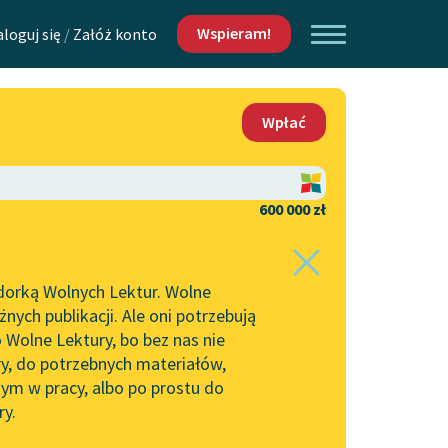
Wspieram!
aloguj się
/
Załóż konto
O nas
Wpłać
Lektur
Kontakt
O projekcie
600 000 zł
 piszących i
Zespół
dorką Wolnych Lektur. Wolne
Zasady wykorzystania
ych publikacji. Ale oni potrzebują
Wolnych Lektur
 Wolne Lektury, bo bez nas nie
Logotypy
ry, do potrzebnych materiałów,
ym w pracy, albo po prostu do
h Lektur
Materiały promocyjne
ry.
Polityka prywatności