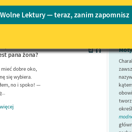
Katalog
 Wolne Lektury — teraz, zanim zapomnisz
Katalog w for
Lektury szkolne i klasyka
literatury do słuchania dla
uczennic i uczniów z
niepełnosprawnościami
eręsewicz
E-kolekcja lektur szkolnych i
Moty
literatury do słuchania dla
est pana żona?
uczennic i uczniów z
Charak
niepełnosprawnościami
 mieć dobre oko,
zawsz
Feministyczne inspiracje.
nę się wybiera.
nazyw
Popularyzacja skandynawskiej
łem, no i spoko! —
kątem
literatury feministycznej
...
obow
Ręce pełne poezji
tworz
 więcej
okreś
Kolekcje edukacyjne twórców
przechodzących do domeny
modn
publicznej, lektur szkolnych
główn
oraz Starego Testamentu