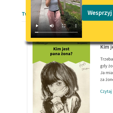
Podkasty o książkach
Wesprzyj
Twórczość Paweł Beręsewicz
Paweł B
Kim j
Trzeba
gdy żo
Ja mia
za żonę
Czytaj