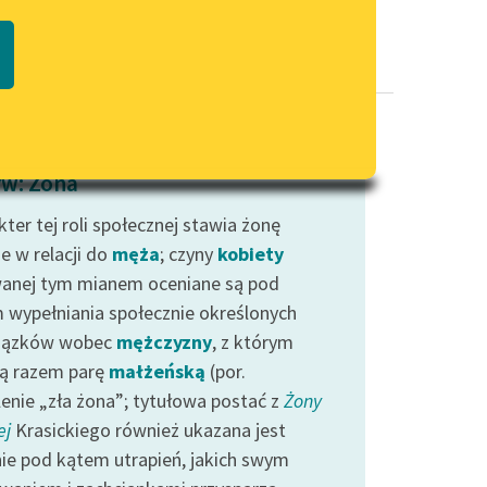
Regulamin biblioteki
macie PDF
Dane fundacji i sprawozdania
finansowe
Regulamin darowizn
Informacja o treściach
w: Żona
wrażliwych
ter tej roli społecznej stawia żonę
Deklaracja dostępności
e w relacji do
męża
; czyny
kobiety
anej tym mianem oceniane są pod
 wypełniania społecznie określonych
iązków wobec
mężczyzny
, z którym
ą razem parę
małżeńską
(por.
lenie „zła żona”; tytułowa postać z
Żony
ej
Krasickiego również ukazana jest
ie pod kątem utrapień, jakich swym