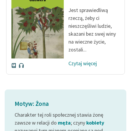
feministycznej
Jest sprawiedliwą
Ręce pełne poezji
rzeczą, żeby ci
nieszczęśliwi ludzie,
Kolekcje edukacyjne
skazani bez swej winy
twórców przechodzących
na wieczne życie,
do domeny publicznej,
zostali...
lektur szkolnych oraz
Starego Testamentu
Czytaj więcej
Odkurzamy bohaterów
Szkoła Poezji Wolnych
Lektur
O nas
Motyw: Żona
Kontakt
Charakter tej roli społecznej stawia żonę
zawsze w relacji do
męża
; czyny
kobiety
O projekcie
nazywanej tym mianem oceniane są pod