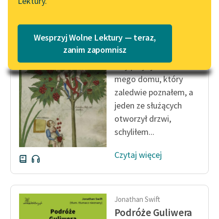
Lektury.
„Marzenie o Oriencie”
Katalog
Sophie Elkan
Katalog w formacie PDF
Jonathan Swift
Blog
Wesprzyj Wolne Lektury — teraz,
Podróże Guliwera
zanim zapomnisz
Gdy przybyłem do
Lektury szkolne i klasyka
mego domu, który
literatury do słuchania dla
zaledwie poznałem, a
uczennic i uczniów z
jeden ze służących
niepełnosprawnościami
otworzył drzwi,
E-kolekcja lektur
schyliłem...
szkolnych i literatury do
słuchania dla uczennic i
Czytaj więcej
uczniów z
niepełnosprawnościami
Feministyczne inspiracje.
Jonathan Swift
Popularyzacja
Podróże Guliwera
skandynawskiej literatury