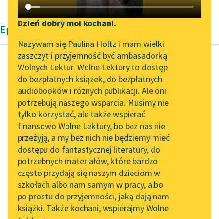
Katalog DAISY
Zgłoś brak utworu
Podkasty o książkach
Dzień dobry moi kochani.
Epika Jonathana Swifta
Aktualności
Narzędzia
Nazywam się Paulina Holtz i mam wielki
zaszczyt i przyjemność być ambasadorką
Zapraszamy na spotkanie
Mapa Wolnych Lektur
Wolnych Lektur. Wolne Lektury to dostęp
online z tłumaczkami
do bezpłatnych książek, do bezpłatnych
Jonathan Swift
Leśmianator
literatury skandynawskiej
audiobooków i różnych publikacji. Ale oni
Podróże Guliwera
potrzebują naszego wsparcia. Musimy nie
Przewodnik dla piszących i
Spotkanie z Katarzyną
tylko korzystać, ale także wspierać
czytających
Kobiety na tej wyspie
Tunkiel w Oslo
finansowo Wolne Lektury, bo bez nas nie
są arcyżywe, za nic
przeżyją, a my bez nich nie będziemy mieć
Wolne Lektury na 32.
mają swoich mężów, a
dostępu do fantastycznej literatury, do
Pol’and’Rock Festivalu
API
bardzo lubią
potrzebnych materiałów, które bardzo
cudzoziemców...
„Kochanek Lady
OAI-PMH
często przydają się naszym dzieciom w
Chatterley” do słuchania
szkołach albo nam samym w pracy, albo
Widget Wolnych Lektur
Czytaj więcej
na Wolnych Lekturach
po prostu do przyjemności, jaką dają nam
książki. Także kochani, wspierajmy Wolne
Przypisy
Nowy audiobook –