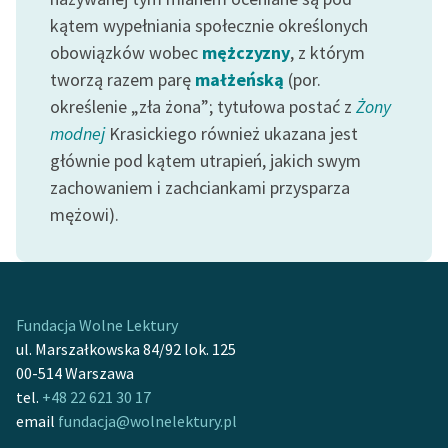
Zespół
kątem wypełniania społecznie określonych
obowiązków wobec
mężczyzny
, z którym
tworzą razem parę
małżeńską
(por.
Zasady wykorzystania
określenie „zła żona”; tytułowa postać z
Żony
Wolnych Lektur
modnej
Krasickiego również ukazana jest
Logotypy
głównie pod kątem utrapień, jakich swym
zachowaniem i zachciankami przysparza
Materiały promocyjne
mężowi).
Polityka prywatności
Regulamin biblioteki
Dane fundacji i
Fundacja Wolne Lektury
sprawozdania finansowe
ul. Marszałkowska 84/92 lok. 125
00-514 Warszawa
Regulamin darowizn
tel.
+48 22 621 30 17
Informacja o treściach
email
fundacja@wolnelektury.pl
wrażliwych