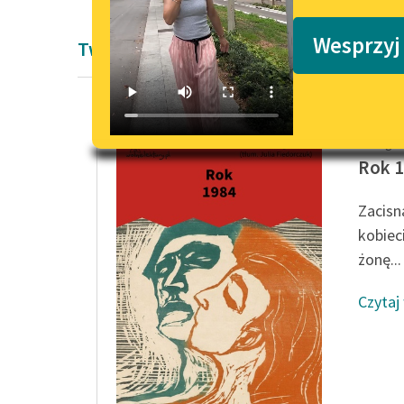
Podkasty o książkach
Wesprzyj
Twórczość George'a Orwella
George 
Rok 
Zacisn
kobiec
żonę...
Czytaj