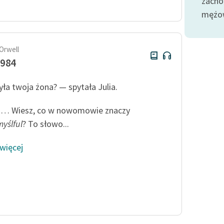
zacho
publicznej, lektur szkolnych
oraz Starego Testamentu
mężow
Odkurzamy bohaterów
Szkoła Poezji Wolnych Lektur
Orwell
1984
yła twoja żona? — spytała Julia.
a… Wiesz, co w nowomowie znaczy
yślful
? To słowo...
 więcej