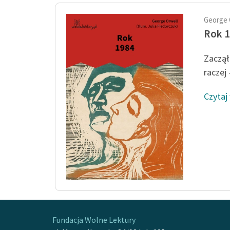
George 
Rok 
Zaczął
raczej 
Czytaj
Fundacja Wolne Lektury