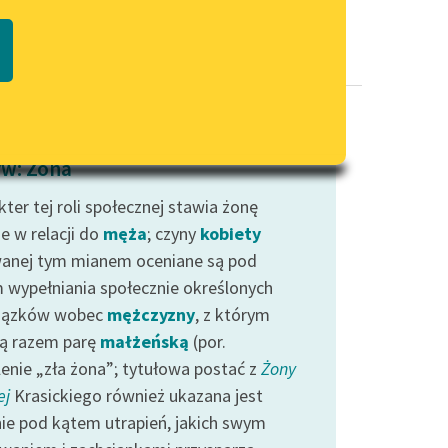
Regulamin biblioteki
macie PDF
Dane fundacji i sprawozdania
finansowe
Regulamin darowizn
Informacja o treściach
w: Żona
wrażliwych
ter tej roli społecznej stawia żonę
Deklaracja dostępności
e w relacji do
męża
; czyny
kobiety
anej tym mianem oceniane są pod
 wypełniania społecznie określonych
iązków wobec
mężczyzny
, z którym
ą razem parę
małżeńską
(por.
lenie „zła żona”; tytułowa postać z
Żony
ej
Krasickiego również ukazana jest
ie pod kątem utrapień, jakich swym