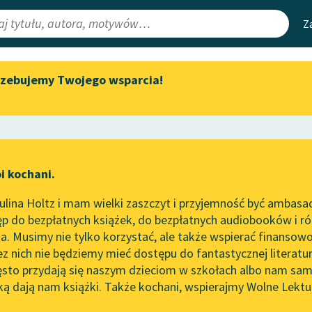
Z
rzebujemy Twojego wsparcia!
Aktualności
Narzędzia
e Lektury
Zapraszamy na spotkanie
Mapa Wolnych 
online z tłumaczkami
irmami
Leśmianator
literatury skandynawskiej
ewsletter
Przewodnik dla
Spotkanie z Katarzyną Tunkiel
i kochani.
czytających
w Oslo
lina Holtz i mam wielki zaszczyt i przyjemność być ambasa
Wolne Lektury na 32.
p do bezpłatnych książek, do bezpłatnych audiobooków i różn
Pol’and’Rock Festivalu
API
. Musimy nie tylko korzystać, ale także wspierać finansowo
ce redakcyjne
„Kochanek Lady Chatterley”
OAI-PMH
ez nich nie będziemy mieć dostępu do fantastycznej literatu
do słuchania na Wolnych
ęsto przydają się naszym dzieciom w szkołach albo nam sam
Lekturach
Widget Wolnyc
ką dają nam książki. Także kochani, wspierajmy Wolne Lektu
oru
George Orwell
✖
Nowy audiobook – „Marzenie
Przypisy
o Oriencie” Sophie Elkan