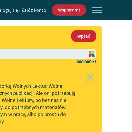
Wspieram!
aloguj się
/
Załóż konto
O nas
Wpłać
Lektur
Kontakt
O projekcie
600 000 zł
 piszących i
Zespół
dorką Wolnych Lektur. Wolne
Zasady wykorzystania
ych publikacji. Ale oni potrzebują
Wolnych Lektur
 Wolne Lektury, bo bez nas nie
Logotypy
ry, do potrzebnych materiałów,
ym w pracy, albo po prostu do
h Lektur
Materiały promocyjne
ry.
Polityka prywatności