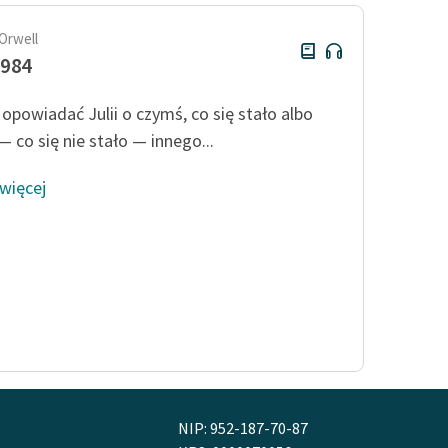
Orwell
1984
 opowiadać Julii o czymś, co się stało albo
— co się nie stało — innego...
 więcej
NIP: 952-187-70-87