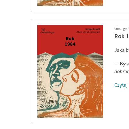
George 
Rok 
Jaka b
— Był
dobrom
Czytaj