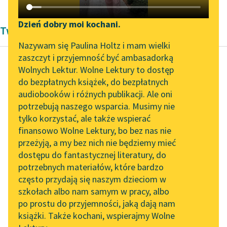
Katalog DAISY
Zgłoś brak utworu
Podkasty o książkach
Dzień dobry moi kochani.
Twórczość Henryka Sienkiewicza
Aktualności
Narzędzia
Nazywam się Paulina Holtz i mam wielki
zaszczyt i przyjemność być ambasadorką
Zapraszamy na spotkanie
Mapa Wolnych Lektur
Wolnych Lektur. Wolne Lektury to dostęp
online z tłumaczkami
do bezpłatnych książek, do bezpłatnych
Henryk Sienkiewicz
Leśmianator
literatury skandynawskiej
audiobooków i różnych publikacji. Ale oni
Pan Wołodyjowski
potrzebują naszego wsparcia. Musimy nie
Przewodnik dla piszących i
Spotkanie z Katarzyną
tylko korzystać, ale także wspierać
czytających
Ksiądz biskup
Tunkiel w Oslo
finansowo Wolne Lektury, bo bez nas nie
Lanckoroński, który
przeżyją, a my bez nich nie będziemy mieć
Wolne Lektury na 32.
Ketlinga nie lubił, bo
dostępu do fantastycznej literatury, do
Pol’and’Rock Festivalu
API
nie wiadomo dlaczego
potrzebnych materiałów, które bardzo
ułożył sobie, iż ów...
„Kochanek Lady
OAI-PMH
często przydają się naszym dzieciom w
Chatterley” do słuchania
szkołach albo nam samym w pracy, albo
Widget Wolnych Lektur
Czytaj więcej
na Wolnych Lekturach
po prostu do przyjemności, jaką dają nam
książki. Także kochani, wspierajmy Wolne
Przypisy
Nowy audiobook –