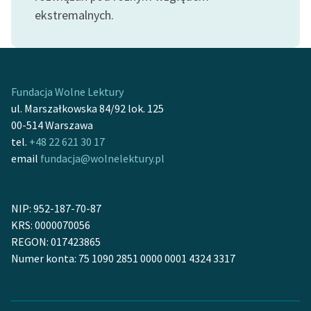
feministycznej
ekstremalnych.
Ręce pełne poezji
Kolekcje edukacyjne
twórców przechodzących
Fundacja Wolne Lektury
do domeny publicznej,
ul. Marszałkowska 84/92 lok. 125
lektur szkolnych oraz
00-514 Warszawa
Starego Testamentu
tel.
+48 22 621 30 17
email
fundacja@wolnelektury.pl
Odkurzamy bohaterów
Szkoła Poezji Wolnych
Lektur
NIP: 952-187-70-87
KRS: 0000070056
O nas
REGON: 017423865
Numer konta: 75 1090 2851 0000 0001 4324 3317
Kontakt
O projekcie