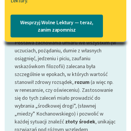
Lektury.
„Marzenie o Oriencie”
Katalog
Sophie Elkan
Katalog w formacie PDF
Blog
Wesprzyj Wolne Lektury — teraz,
zanim zapomnisz
Motyw: Umiarkowanie
Postawa zachowania umiaru we wszystkim (w
Lektury szkolne i klasyka
literatury do słuchania dla
uczuciach, pożądaniu, dumie z własnych
uczennic i uczniów z
osiągnięć, jedzeniu i piciu, zaufaniu
niepełnosprawnościami
wskazówkom filozofii) zalecana była
szczególnie w epokach, w których wartość
E-kolekcja lektur
stanowił zdrowy rozsądek,
rozum
(a więc np.
szkolnych i literatury do
w renesansie, czy oświeceniu). Zastosowanie
słuchania dla uczennic i
uczniów z
się do tych zaleceń miało prowadzić do
niepełnosprawnościami
wybrania „środkowej drogi”, (sławnej
„miedzy” Kochanowskiego) i pozwolić w
Feministyczne inspiracje.
każdej sytuacji znaleźć
złoty środek
, unikając
Popularyzacja
rozwiązań pod różnym względem
skandynawskiej literatury