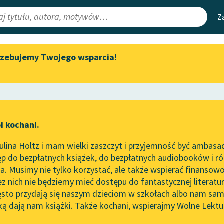
Z
rzebujemy Twojego wsparcia!
Aktualności
Narzędzia
e Lektury
Zapraszamy na spotkanie
Mapa Wolnych 
online z tłumaczkami
irmami
Leśmianator
literatury skandynawskiej
ewsletter
Przewodnik dla
Spotkanie z Katarzyną Tunkiel
i kochani.
czytających
w Oslo
ta
lina Holtz i mam wielki zaszczyt i przyjemność być ambasa
Wolne Lektury na 32.
p do bezpłatnych książek, do bezpłatnych audiobooków i różn
Pol’and’Rock Festivalu
API
. Musimy nie tylko korzystać, ale także wspierać finansowo
ce redakcyjne
„Kochanek Lady Chatterley”
OAI-PMH
ez nich nie będziemy mieć dostępu do fantastycznej literatu
do słuchania na Wolnych
ęsto przydają się naszym dzieciom w szkołach albo nam sam
Lekturach
Widget Wolnyc
ką dają nam książki. Także kochani, wspierajmy Wolne Lektu
oru
rena Goldblum
✖
Liryka
✖
Nowy audiobook – „Marzenie
Przypisy
o Oriencie” Sophie Elkan