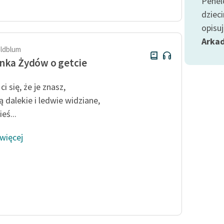
Penel
publicznej, lektur szkolnych
oraz Starego Testamentu
dziec
opisu
Odkurzamy bohaterów
Arkad
Szkoła Poezji Wolnych Lektur
oldblum
nka Żydów o getcie
 ci się, że je znasz,
ą dalekie i ledwie widziane,
eś...
 więcej