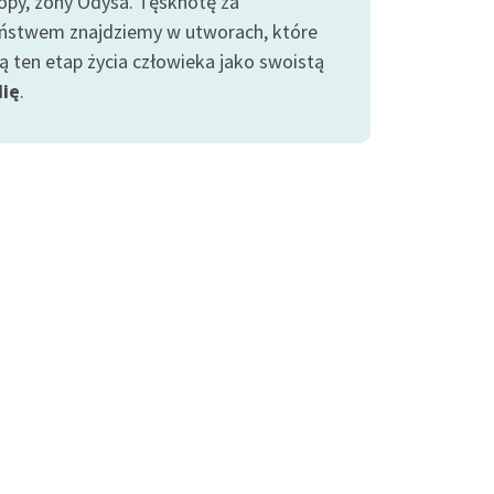
opy, żony Odysa. Tęsknotę za
iństwem znajdziemy w utworach, które
ją ten etap życia człowieka jako swoistą
ię
.