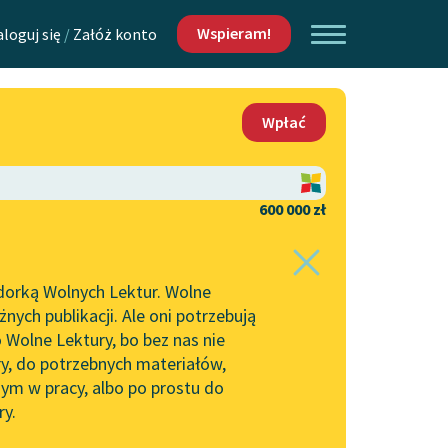
Wspieram!
aloguj się
/
Załóż konto
O nas
Wpłać
Lektur
Kontakt
O projekcie
600 000 zł
 piszących i
Zespół
dorką Wolnych Lektur. Wolne
Zasady wykorzystania
ych publikacji. Ale oni potrzebują
Wolnych Lektur
 Wolne Lektury, bo bez nas nie
Logotypy
ry, do potrzebnych materiałów,
ym w pracy, albo po prostu do
h Lektur
Materiały promocyjne
ry.
Polityka prywatności