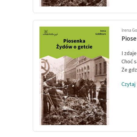
Irena G
Piose
I zdaje
Choć s
Że gdzi
Czytaj