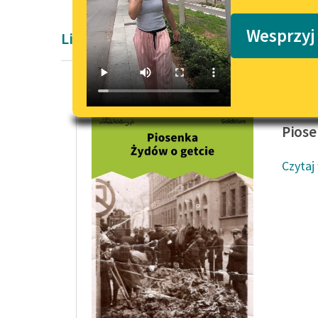
Podkasty o książkach
Wesprzyj
Liryka Ireny Goldblum
Irena G
Piose
Czytaj