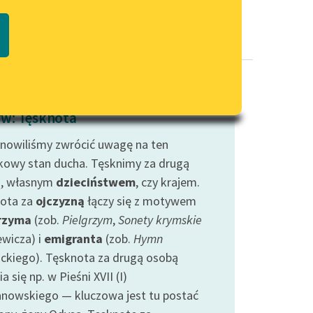
Regulamin biblioteki
macie PDF
Dane fundacji i sprawozdania
finansowe
Regulamin darowizn
Informacja o treściach
w: Tęsknota
wrażliwych
nowiliśmy zwrócić uwagę na ten
Deklaracja dostępności
kowy stan ducha. Tęsknimy za drugą
, własnym
dzieciństwem
, czy krajem.
ota za
ojczyzną
łączy się z motywem
rzyma
(zob.
Pielgrzym
,
Sonety krymskie
ewicza) i
emigranta
(zob.
Hymn
ckiego). Tęsknota za drugą osobą
a się np. w Pieśni XVII (I)
nowskiego — kluczowa jest tu postać