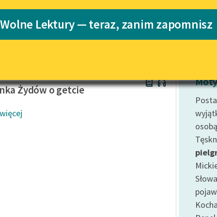
Katalog
Blog
 Wolne Lektury — teraz, zanim zapomnisz
Katalog w for
Lektury szkolne i klasyka
literatury do słuchania dla
uczennic i uczniów z
oldblum
niepełnosprawnościami
Moty
nka Żydów o getcie
E-kolekcja lektur szkolnych i
Posta
literatury do słuchania dla
 więcej
wyjąt
uczennic i uczniów z
osobą
niepełnosprawnościami
Tęskn
Feministyczne inspiracje.
pielg
Popularyzacja skandynawskiej
literatury feministycznej
Micki
Słowa
Ręce pełne poezji
pojawi
Kolekcje edukacyjne twórców
Kocha
przechodzących do domeny