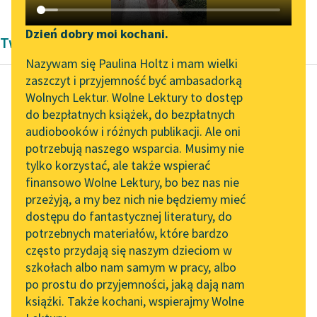
Katalog DAISY
Zgłoś brak utworu
Podkasty o książkach
Dzień dobry moi kochani.
Twórczość Aleksandra Fredro
Aktualności
Narzędzia
Nazywam się Paulina Holtz i mam wielki
zaszczyt i przyjemność być ambasadorką
„Prokurator Alicja Horn”
Mapa Wolnych Lektur
Wolnych Lektur. Wolne Lektury to dostęp
do słuchania
do bezpłatnych książek, do bezpłatnych
Aleksander Fredro
Leśmianator
audiobooków i różnych publikacji. Ale oni
Trzy po trzy
Byliśmy częścią AI Impact
potrzebują naszego wsparcia. Musimy nie
Przewodnik dla piszących i
Lab
tylko korzystać, ale także wspierać
czytających
Podobne pomieszanie
finansowo Wolne Lektury, bo bez nas nie
Zapraszamy na spotkanie
zmysłów dotknęło
przeżyją, a my bez nich nie będziemy mieć
online z tłumaczkami
jenerała Kopcia w
dostępu do fantastycznej literatury, do
literatury skandynawskiej
API
niedocieczonych jego
potrzebnych materiałów, które bardzo
cierpieniach na Syberii.
Spotkanie z Katarzyną
OAI-PMH
często przydają się naszym dzieciom w
Poznałem go w...
Tunkiel w Oslo
szkołach albo nam samym w pracy, albo
Widget Wolnych Lektur
po prostu do przyjemności, jaką dają nam
102. lata temu zmarł
Czytaj więcej
książki. Także kochani, wspierajmy Wolne
Przypisy
Joseph Conrad