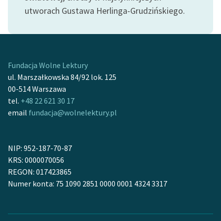
Ręce pełne poezji
utworach Gustawa Herlinga-Grudzińskiego.
Kolekcje edukacyjne
twórców przechodzących
do domeny publicznej,
lektur szkolnych oraz
Fundacja Wolne Lektury
Starego Testamentu
ul. Marszałkowska 84/92 lok. 125
00-514 Warszawa
Odkurzamy bohaterów
tel.
+48 22 621 30 17
Szkoła Poezji Wolnych
email
fundacja@wolnelektury.pl
Lektur
O nas
NIP: 952-187-70-87
KRS: 0000070056
Kontakt
REGON: 017423865
Numer konta: 75 1090 2851 0000 0001 4324 3317
O projekcie
Zespół