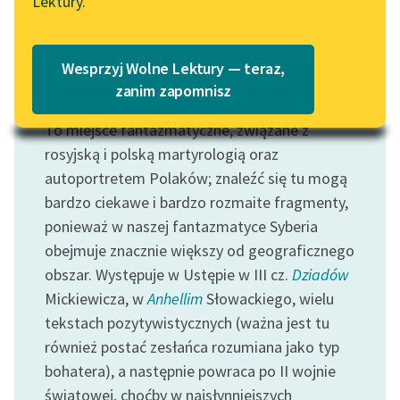
Lektury.
Katalog
Blog
Katalog w formacie PDF
Wesprzyj Wolne Lektury — teraz,
Lektury szkolne i klasyka
zanim zapomnisz
Motyw: Syberia
literatury do słuchania dla
To miejsce fantazmatyczne, związane z
uczennic i uczniów z
niepełnosprawnościami
rosyjską i polską martyrologią oraz
autoportretem Polaków; znaleźć się tu mogą
E-kolekcja lektur
bardzo ciekawe i bardzo rozmaite fragmenty,
szkolnych i literatury do
ponieważ w naszej fantazmatyce Syberia
słuchania dla uczennic i
obejmuje znacznie większy od geograficznego
uczniów z
obszar. Występuje w Ustępie w III cz.
Dziadów
niepełnosprawnościami
Mickiewicza, w
Anhellim
Słowackiego, wielu
Feministyczne inspiracje.
tekstach pozytywistycznych (ważna jest tu
Popularyzacja
również postać zesłańca rozumiana jako typ
skandynawskiej literatury
bohatera), a następnie powraca po II wojnie
feministycznej
światowej, choćby w najsłynniejszych