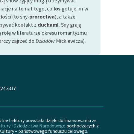
ą snów żyjący mogą otrzymywać
macje na temat tego, co
los
gotuje im w
łości (to sny-
proroctwa
), a także
mywać kontakt z
duchami
. Sny grają
ą rolę w literaturze okresu romantyzmu
arczy zajrzeć do
Dziadów
Mickiewicza).
324 3317
olne Lektury powstała dzięki dofinansowaniu ze
ltury i Dziedzictwa Narodowego
pochodzących z
Kultury – państwowego funduszu celowego.