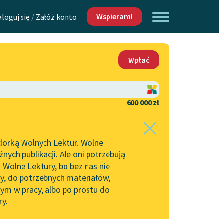
Wspieram!
aloguj się
/
Załóż konto
O nas
Wpłać
Lektur
Kontakt
O projekcie
600 000 zł
 piszących i
Zespół
dorką Wolnych Lektur. Wolne
Zasady wykorzystania
ych publikacji. Ale oni potrzebują
Wolnych Lektur
 Wolne Lektury, bo bez nas nie
Logotypy
ry, do potrzebnych materiałów,
ym w pracy, albo po prostu do
h Lektur
Materiały promocyjne
ry.
Polityka prywatności