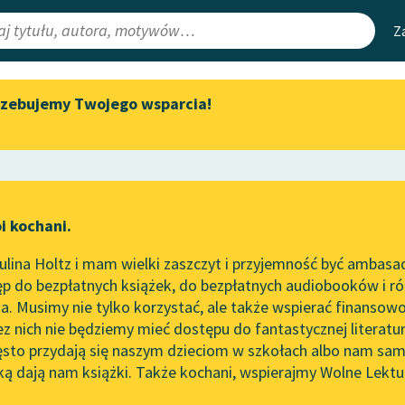
Z
rzebujemy Twojego wsparcia!
Aktualności
Narzędzia
e Lektury
Zapraszamy na spotkanie
Mapa Wolnych 
online z tłumaczkami
irmami
Leśmianator
literatury skandynawskiej
ewsletter
Przewodnik dla
Spotkanie z Katarzyną Tunkiel
i kochani.
czytających
w Oslo
lina Holtz i mam wielki zaszczyt i przyjemność być ambasa
Wolne Lektury na 32.
p do bezpłatnych książek, do bezpłatnych audiobooków i różn
Pol’and’Rock Festivalu
API
. Musimy nie tylko korzystać, ale także wspierać finansowo
ce redakcyjne
„Kochanek Lady Chatterley”
OAI-PMH
ez nich nie będziemy mieć dostępu do fantastycznej literatu
do słuchania na Wolnych
ęsto przydają się naszym dzieciom w szkołach albo nam sam
Lekturach
Widget Wolnyc
ką dają nam książki. Także kochani, wspierajmy Wolne Lektu
oru
oryczna
✖
Romantyzm
✖
Nowy audiobook – „Marzenie
Przypisy
o Oriencie” Sophie Elkan