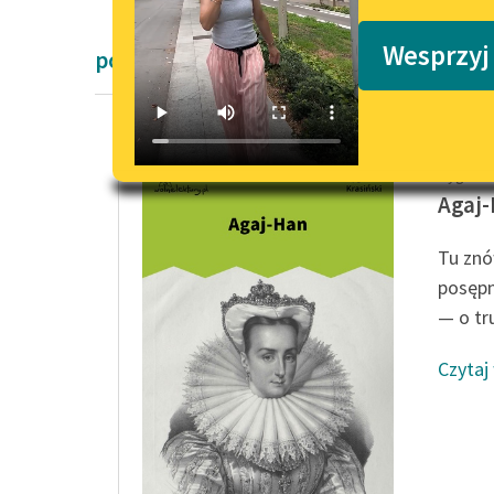
Podkasty o książkach
Wesprzyj
powieści historyczne Romantyzm
Zygmunt
Agaj
Tu znó
posępn
— o tru
Czytaj