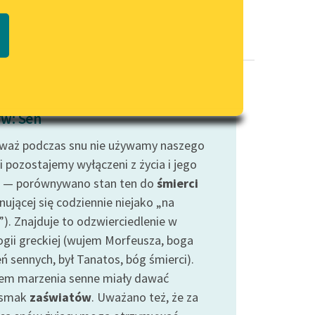
Regulamin biblioteki
macie PDF
Dane fundacji i sprawozdania
finansowe
Regulamin darowizn
Informacja o treściach
w: Sen
wrażliwych
waż podczas snu nie używamy naszego
Deklaracja dostępności
i pozostajemy wyłączeni z życia i jego
 — porównywano stan ten do
śmierci
nującej się codziennie niejako „na
”). Znajduje to odzwierciedlenie w
ogii greckiej (wujem Morfeusza, boga
ń sennych, był Tanatos, bóg śmierci).
em marzenia senne miały dawać
dsmak
zaświatów
. Uważano też, że za