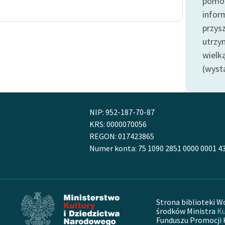
pomoc
publicznej, lektur szkolnych
oraz Starego Testamentu
infor
przysz
Odkurzamy bohaterów
utrzy
Szkoła Poezji Wolnych Lektur
wielk
(wyst
NIP: 952-187-70-87
KRS: 0000070056
REGON: 017423865
Numer konta: 75 1090 2851 0000 0001 4
Strona biblioteki W
środków Ministra
Ku
Funduszu Promocji 