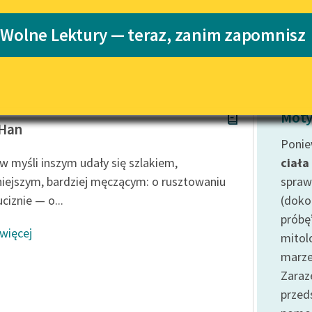
Katalog
Blog
 Wolne Lektury — teraz, zanim zapomnisz
Katalog w for
Lektury szkolne i klasyka
literatury do słuchania dla
uczennic i uczniów z
 Krasiński
niepełnosprawnościami
Moty
-Han
E-kolekcja lektur szkolnych i
Ponie
literatury do słuchania dla
w myśli inszym udały się szlakiem,
ciała
uczennic i uczniów z
iejszym, bardziej męczącym: o rusztowaniu
spraw
niepełnosprawnościami
ciznie — o...
(doko
Feministyczne inspiracje.
próbę
Popularyzacja skandynawskiej
 więcej
literatury feministycznej
mitol
marze
Ręce pełne poezji
Zaraz
Kolekcje edukacyjne twórców
prze
przechodzących do domeny