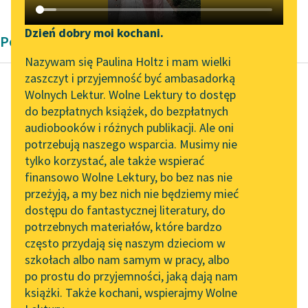
Katalog DAISY
Zgłoś brak utworu
Podkasty o książkach
Dzień dobry moi kochani.
Poemat Juliusz Słowacki
Aktualności
Narzędzia
Nazywam się Paulina Holtz i mam wielki
zaszczyt i przyjemność być ambasadorką
„Prokurator Alicja Horn”
Mapa Wolnych Lektur
Wolnych Lektur. Wolne Lektury to dostęp
do słuchania
do bezpłatnych książek, do bezpłatnych
Juliusz Słowacki
Leśmianator
audiobooków i różnych publikacji. Ale oni
Anhelli
Byliśmy częścią AI Impact
potrzebują naszego wsparcia. Musimy nie
Przewodnik dla piszących i
Lab
tylko korzystać, ale także wspierać
czytających
Oto są kopalnie Sybiru!
finansowo Wolne Lektury, bo bez nas nie
Zapraszamy na spotkanie
przeżyją, a my bez nich nie będziemy mieć
Stąpaj tu ostrożnie, bo
online z tłumaczkami
dostępu do fantastycznej literatury, do
literatury skandynawskiej
API
ta ziemia brukowana
potrzebnych materiałów, które bardzo
jest ludźmi śpiącymi.
Spotkanie z Katarzyną
OAI-PMH
często przydają się naszym dzieciom w
Słyszysz...
Tunkiel w Oslo
szkołach albo nam samym w pracy, albo
Widget Wolnych Lektur
po prostu do przyjemności, jaką dają nam
Czytaj więcej
102. lata temu zmarł
książki. Także kochani, wspierajmy Wolne
Przypisy
Joseph Conrad