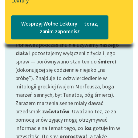
Lektury.
Katalog
Blog
Katalog w formacie PDF
Wesprzyj Wolne Lektury — teraz,
Lektury szkolne i klasyka
zanim zapomnisz
Motyw: Sen
literatury do słuchania dla
Ponieważ podczas snu nie używamy naszego
uczennic i uczniów z
niepełnosprawnościami
ciała
i pozostajemy wyłączeni z życia i jego
spraw — porównywano stan ten do
śmierci
E-kolekcja lektur
(dokonującej się codziennie niejako „na
szkolnych i literatury do
próbę”). Znajduje to odzwierciedlenie w
słuchania dla uczennic i
mitologii greckiej (wujem Morfeusza, boga
uczniów z
marzeń sennych, był Tanatos, bóg śmierci).
niepełnosprawnościami
Zarazem marzenia senne miały dawać
Feministyczne inspiracje.
przedsmak
zaświatów
. Uważano też, że za
Popularyzacja
pomocą snów żyjący mogą otrzymywać
skandynawskiej literatury
informacje na temat tego, co
los
gotuje im w
feministycznej
przyszłości (to sny-
proroctwa
), a także