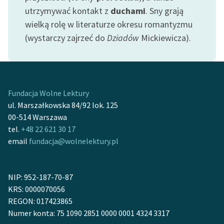
Ręce pełne poezji
utrzymywać kontakt z
duchami
. Sny grają
wielką rolę w literaturze okresu romantyzmu
Kolekcje edukacyjne
(wystarczy zajrzeć do
Dziadów
Mickiewicza).
twórców przechodzących
do domeny publicznej,
lektur szkolnych oraz
Starego Testamentu
Fundacja Wolne Lektury
Odkurzamy bohaterów
ul. Marszałkowska 84/92 lok. 125
Szkoła Poezji Wolnych
00-514 Warszawa
Lektur
tel.
+48 22 621 30 17
email
fundacja@wolnelektury.pl
O nas
Kontakt
NIP: 952-187-70-87
O projekcie
KRS: 0000070056
REGON: 017423865
Zespół
Numer konta: 75 1090 2851 0000 0001 4324 3317