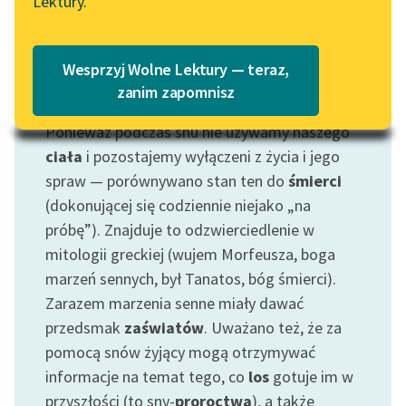
Lektury.
„Marzenie o Oriencie”
Katalog
Sophie Elkan
Katalog w formacie PDF
Blog
Wesprzyj Wolne Lektury — teraz,
zanim zapomnisz
Motyw: Sen
Ponieważ podczas snu nie używamy naszego
Lektury szkolne i klasyka
literatury do słuchania dla
ciała
i pozostajemy wyłączeni z życia i jego
uczennic i uczniów z
spraw — porównywano stan ten do
śmierci
niepełnosprawnościami
(dokonującej się codziennie niejako „na
próbę”). Znajduje to odzwierciedlenie w
E-kolekcja lektur
mitologii greckiej (wujem Morfeusza, boga
szkolnych i literatury do
marzeń sennych, był Tanatos, bóg śmierci).
słuchania dla uczennic i
uczniów z
Zarazem marzenia senne miały dawać
niepełnosprawnościami
przedsmak
zaświatów
. Uważano też, że za
pomocą snów żyjący mogą otrzymywać
Feministyczne inspiracje.
informacje na temat tego, co
los
gotuje im w
Popularyzacja
przyszłości (to sny-
proroctwa
), a także
skandynawskiej literatury