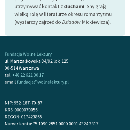
feministycznej
utrzymywać kontakt z
duchami
. Sny grają
wielką rolę w literaturze okresu romantyzmu
Ręce pełne poezji
(wystarczy zajrzeć do
Dziadów
Mickiewicza).
Kolekcje edukacyjne
twórców przechodzących
do domeny publicznej,
lektur szkolnych oraz
Fundacja Wolne Lektury
Starego Testamentu
ul. Marszałkowska 84/92 lok. 125
00-514 Warszawa
Odkurzamy bohaterów
tel.
+48 22 621 30 17
Szkoła Poezji Wolnych
email
fundacja@wolnelektury.pl
Lektur
O nas
NIP: 952-187-70-87
KRS: 0000070056
Kontakt
REGON: 017423865
O projekcie
Numer konta: 75 1090 2851 0000 0001 4324 3317