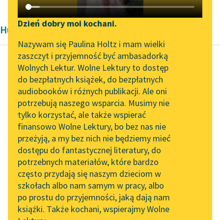
Katalog DAISY
Zgłoś brak utworu
Podkasty o książkach
Dzień dobry moi kochani.
Humoreska Dwudziestolecie międzywojenne
Aktualności
Narzędzia
Nazywam się Paulina Holtz i mam wielki
zaszczyt i przyjemność być ambasadorką
Zapraszamy na spotkanie
Mapa Wolnych Lektur
Wolnych Lektur. Wolne Lektury to dostęp
online z tłumaczkami
do bezpłatnych książek, do bezpłatnych
Światopełk Karpiński
Leśmianator
literatury skandynawskiej
audiobooków i różnych publikacji. Ale oni
Ściana śmiechu
potrzebują naszego wsparcia. Musimy nie
Przewodnik dla piszących i
Spotkanie z Katarzyną
tylko korzystać, ale także wspierać
czytających
Bywają też sny
Tunkiel w Oslo
finansowo Wolne Lektury, bo bez nas nie
złośliwe, co mącą bieg
przeżyją, a my bez nich nie będziemy mieć
Wolne Lektury na 32.
twego życia. Bo
dostępu do fantastycznej literatury, do
Pol’and’Rock Festivalu
API
wiadomo: strażak się
potrzebnych materiałów, które bardzo
śni — pożaru...
„Kochanek Lady
OAI-PMH
często przydają się naszym dzieciom w
Chatterley” do słuchania
szkołach albo nam samym w pracy, albo
Widget Wolnych Lektur
Czytaj więcej
na Wolnych Lekturach
po prostu do przyjemności, jaką dają nam
książki. Także kochani, wspierajmy Wolne
Przypisy
Nowy audiobook –