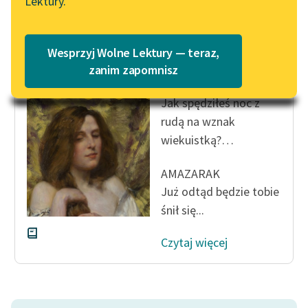
Lektury.
Katalog
Blog
Katalog w formacie PDF
Wesprzyj Wolne Lektury — teraz,
Bolesław Leśmian
Dziejba leśna
Lektury szkolne i klasyka
zanim zapomnisz
literatury do słuchania dla
uczennic i uczniów z
Jak spędziłeś noc z
niepełnosprawnościami
rudą na wznak
wiekuistką?…
E-kolekcja lektur
szkolnych i literatury do
AMAZARAK
słuchania dla uczennic i
Już odtąd będzie tobie
uczniów z
śnił się...
niepełnosprawnościami
Feministyczne inspiracje.
Czytaj więcej
Popularyzacja
skandynawskiej literatury
feministycznej