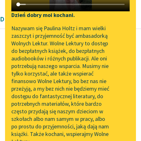
Katalog DAISY
Zgłoś brak utworu
Podkasty o książkach
Dzień dobry moi kochani.
Dramat wierszowany Bolesława Leśmiana
Aktualności
Narzędzia
Nazywam się Paulina Holtz i mam wielki
zaszczyt i przyjemność być ambasadorką
„Prokurator Alicja Horn”
Mapa Wolnych Lektur
Wolnych Lektur. Wolne Lektury to dostęp
do słuchania
do bezpłatnych książek, do bezpłatnych
Bolesław Leśmian
Leśmianator
audiobooków i różnych publikacji. Ale oni
Dziejba leśna
Byliśmy częścią AI Impact
potrzebują naszego wsparcia. Musimy nie
Przewodnik dla piszących i
Lab
tylko korzystać, ale także wspierać
czytających
AZARADEL
finansowo Wolne Lektury, bo bez nas nie
Zapraszamy na spotkanie
Śpi.
przeżyją, a my bez nich nie będziemy mieć
online z tłumaczkami
dostępu do fantastycznej literatury, do
literatury skandynawskiej
API
AMAZARAK
potrzebnych materiałów, które bardzo
I myśli, że właśnie sam
Spotkanie z Katarzyną
OAI-PMH
często przydają się naszym dzieciom w
Bóg mu się marzy
Tunkiel w Oslo
szkołach albo nam samym w pracy, albo
Widget Wolnych Lektur
A śni mu...
po prostu do przyjemności, jaką dają nam
102. lata temu zmarł
książki. Także kochani, wspierajmy Wolne
Przypisy
Joseph Conrad
Czytaj więcej