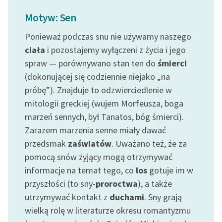
Ręce pełne poezji
Motyw: Sen
Kolekcje edukacyjne
Ponieważ podczas snu nie używamy naszego
twórców przechodzących
do domeny publicznej,
ciała
i pozostajemy wyłączeni z życia i jego
lektur szkolnych oraz
spraw — porównywano stan ten do
śmierci
Starego Testamentu
(dokonującej się codziennie niejako „na
próbę”). Znajduje to odzwierciedlenie w
Odkurzamy bohaterów
mitologii greckiej (wujem Morfeusza, boga
Szkoła Poezji Wolnych
marzeń sennych, był Tanatos, bóg śmierci).
Lektur
Zarazem marzenia senne miały dawać
przedsmak
zaświatów
. Uważano też, że za
O nas
pomocą snów żyjący mogą otrzymywać
Kontakt
informacje na temat tego, co
los
gotuje im w
przyszłości (to sny-
proroctwa
), a także
O projekcie
utrzymywać kontakt z
duchami
. Sny grają
Zespół
wielką rolę w literaturze okresu romantyzmu