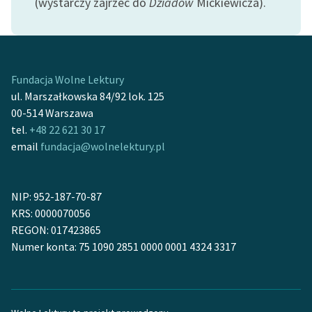
(wystarczy zajrzeć do
Dziadów
Mickiewicza).
Zasady wykorzystania
Wolnych Lektur
Logotypy
Fundacja Wolne Lektury
ul. Marszałkowska 84/92 lok. 125
Materiały promocyjne
00-514 Warszawa
Polityka prywatności
tel.
+48 22 621 30 17
email
fundacja@wolnelektury.pl
Regulamin biblioteki
Dane fundacji i
NIP: 952-187-70-87
sprawozdania finansowe
KRS: 0000070056
Regulamin darowizn
REGON: 017423865
Numer konta: 75 1090 2851 0000 0001 4324 3317
Informacja o treściach
wrażliwych
Deklaracja dostępności