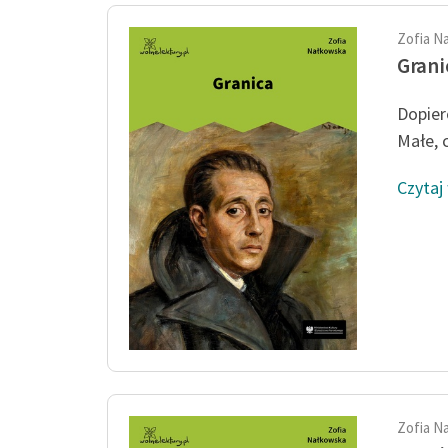
Zofia N
Grani
Dopier
Małe, c
Czytaj
Zofia N