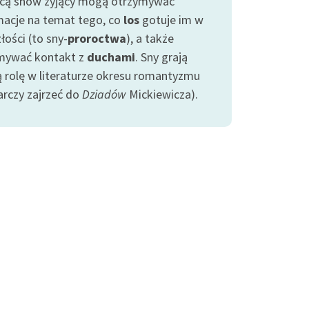
ą snów żyjący mogą otrzymywać
macje na temat tego, co
los
gotuje im w
łości (to sny-
proroctwa
), a także
mywać kontakt z
duchami
. Sny grają
ą rolę w literaturze okresu romantyzmu
arczy zajrzeć do
Dziadów
Mickiewicza).