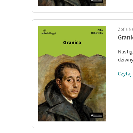
Zofia N
Grani
Następ
dziwny 
Czytaj