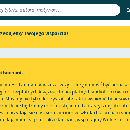
Z
rzebujemy Twojego wsparcia!
Aktualności
Narzędzia
e Lektury
„Prokurator Alicja Horn” do
Mapa Wolnych 
słuchania
irmami
Leśmianator
Byliśmy częścią AI Impact Lab
ewsletter
Przewodnik dla
i kochani.
Zapraszamy na spotkanie
czytających
online z tłumaczkami
lina Holtz i mam wielki zaszczyt i przyjemność być ambasa
literatury skandynawskiej
p do bezpłatnych książek, do bezpłatnych audiobooków i różn
API
Spotkanie z Katarzyną Tunkiel
. Musimy nie tylko korzystać, ale także wspierać finansowo
ce redakcyjne
w Oslo
OAI-PMH
ez nich nie będziemy mieć dostępu do fantastycznej literatu
ęsto przydają się naszym dzieciom w szkołach albo nam sam
102. lata temu zmarł Joseph
Widget Wolnyc
Conrad
ką dają nam książki. Także kochani, wspierajmy Wolne Lektu
oru
✖
powieść obyczajowa
✖
Przypisy
Blog