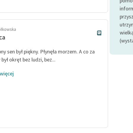
pomoc
Odkurzamy bohaterów
infor
Szkoła Poezji Wolnych Lektur
przysz
utrzy
ałkowska
wielk
ca
(wyst
ny sen był piękny. Płynęła morzem. A co za
był okręt bez ludzi, bez...
 więcej