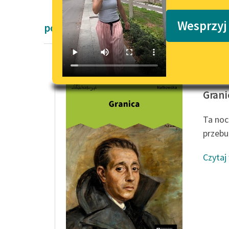
Podkasty o książkach
Wesprzyj
powieści obyczajowe okresu współczes
Zofia N
Grani
Ta noc
przebu
Czytaj