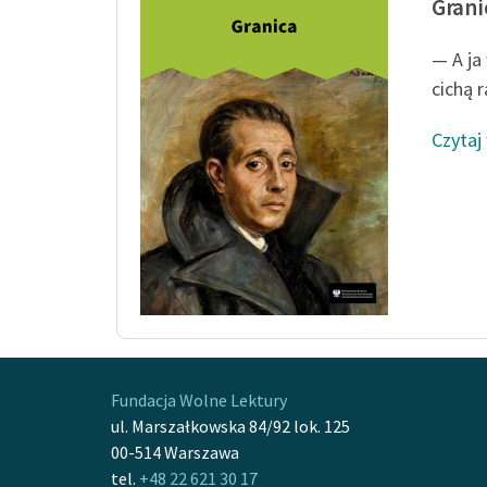
Grani
— A ja
cichą 
Czytaj
Fundacja Wolne Lektury
ul. Marszałkowska 84/92 lok. 125
00-514 Warszawa
tel.
+48 22 621 30 17