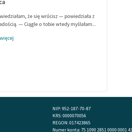
ca
 wiedziałam, że się wrócisz — powiedziała z
radością. — Ciągle o tobie wtedy myślałam...
 więcej
NIP: 952-187-70-87
KRS: 0000070056
REGON: 017423865
Numer konta: 75 1090 2851 0000 0001 4