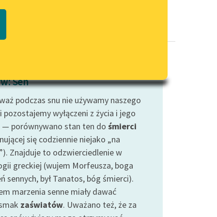
Regulamin biblioteki
macie PDF
Dane fundacji i sprawozdania
finansowe
Regulamin darowizn
Informacja o treściach
w: Sen
wrażliwych
waż podczas snu nie używamy naszego
Deklaracja dostępności
i pozostajemy wyłączeni z życia i jego
 — porównywano stan ten do
śmierci
nującej się codziennie niejako „na
”). Znajduje to odzwierciedlenie w
ogii greckiej (wujem Morfeusza, boga
ń sennych, był Tanatos, bóg śmierci).
em marzenia senne miały dawać
dsmak
zaświatów
. Uważano też, że za