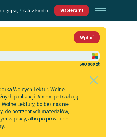
Wspieram!
aloguj się
/
Załóż konto
O nas
Wpłać
Lektur
Kontakt
O projekcie
600 000 zł
 piszących i
Zespół
dorką Wolnych Lektur. Wolne
Zasady wykorzystania
ych publikacji. Ale oni potrzebują
Wolnych Lektur
 Wolne Lektury, bo bez nas nie
Logotypy
ry, do potrzebnych materiałów,
ym w pracy, albo po prostu do
h Lektur
Materiały promocyjne
ry.
Polityka prywatności