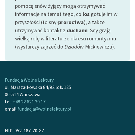
pomocą snów żyjący mogą otrzymywać
feministycznej
informacje na temat tego, co
los
gotuje im w
Ręce pełne poezji
przyszłości (to sny-
proroctwa
), a także
Kolekcje edukacyjne
utrzymywać kontakt z
duchami
. Sny grają
twórców przechodzących
wielką rolę w literaturze okresu romantyzmu
do domeny publicznej,
(wystarczy zajrzeć do
Dziadów
Mickiewicza).
lektur szkolnych oraz
Starego Testamentu
Odkurzamy bohaterów
Fundacja Wolne Lektury
Szkoła Poezji Wolnych
ul. Marszałkowska 84/92 lok. 125
Lektur
00-514 Warszawa
tel.
+48 22 621 30 17
O nas
email
fundacja@wolnelektury.pl
Kontakt
O projekcie
NIP: 952-187-70-87