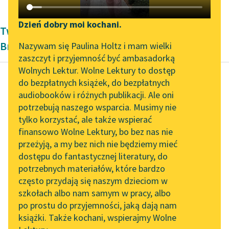
Katalog DAISY
Zgłoś brak utworu
Podkasty o książkach
Dzień dobry moi kochani.
Twórczość okresu współczesności Wojciecha
Aktualności
Narzędzia
Brzoski
Nazywam się Paulina Holtz i mam wielki
zaszczyt i przyjemność być ambasadorką
Zapraszamy na spotkanie
Mapa Wolnych Lektur
Wolnych Lektur. Wolne Lektury to dostęp
online z tłumaczkami
do bezpłatnych książek, do bezpłatnych
Leśmianator
literatury skandynawskiej
audiobooków i różnych publikacji. Ale oni
Wojciech Brzoska
potrzebują naszego wsparcia. Musimy nie
Przewodnik dla piszących i
modlitwa w
Spotkanie z Katarzyną
tylko korzystać, ale także wspierać
czytających
Tunkiel w Oslo
pańskiej służbie
finansowo Wolne Lektury, bo bez nas nie
przeżyją, a my bez nich nie będziemy mieć
Wolne Lektury na 32.
wpłynął pan dnia
dostępu do fantastycznej literatury, do
Pol’and’Rock Festivalu
API
siódmego do mojego
potrzebnych materiałów, które bardzo
„Kochanek Lady
OAI-PMH
snu.
często przydają się naszym dzieciom w
Chatterley” do słuchania
i wezwał przed swoje
szkołach albo nam samym w pracy, albo
Widget Wolnych Lektur
na Wolnych Lekturach
po prostu do przyjemności, jaką dają nam
oblicze.
książki. Także kochani, wspierajmy Wolne
Przypisy
i rzekł:
Nowy audiobook –