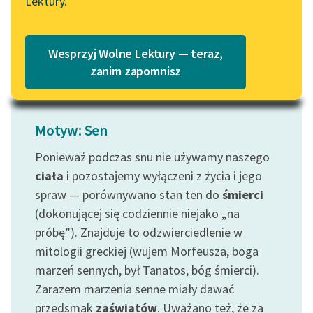
Lektury.
obudź...
„Marzenie o Oriencie”
Katalog
Sophie Elkan
Czytaj więcej
Katalog w formacie PDF
Blog
Wesprzyj Wolne Lektury — teraz,
zanim zapomnisz
Lektury szkolne i klasyka
literatury do słuchania dla
Motyw: Sen
uczennic i uczniów z
niepełnosprawnościami
Ponieważ podczas snu nie używamy naszego
ciała
i pozostajemy wyłączeni z życia i jego
E-kolekcja lektur
spraw — porównywano stan ten do
śmierci
szkolnych i literatury do
(dokonującej się codziennie niejako „na
słuchania dla uczennic i
uczniów z
próbę”). Znajduje to odzwierciedlenie w
niepełnosprawnościami
mitologii greckiej (wujem Morfeusza, boga
marzeń sennych, był Tanatos, bóg śmierci).
Feministyczne inspiracje.
Zarazem marzenia senne miały dawać
Popularyzacja
przedsmak
zaświatów
. Uważano też, że za
skandynawskiej literatury