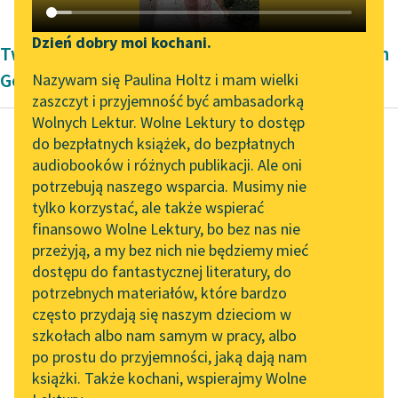
Katalog DAISY
Zgłoś brak utworu
Podkasty o książkach
Dzień dobry moi kochani.
Twórczość Romantyzm Johanna Wolfganga von
Aktualności
Narzędzia
Goethe'go
Nazywam się Paulina Holtz i mam wielki
zaszczyt i przyjemność być ambasadorką
„Prokurator Alicja Horn”
Mapa Wolnych Lektur
Wolnych Lektur. Wolne Lektury to dostęp
do słuchania
do bezpłatnych książek, do bezpłatnych
Leśmianator
audiobooków i różnych publikacji. Ale oni
Johann Wolfgang von
Byliśmy częścią AI Impact
potrzebują naszego wsparcia. Musimy nie
Przewodnik dla piszących i
Goethe
Lab
tylko korzystać, ale także wspierać
czytających
Cierpienia
finansowo Wolne Lektury, bo bez nas nie
Zapraszamy na spotkanie
młodego Wertera
przeżyją, a my bez nich nie będziemy mieć
online z tłumaczkami
dostępu do fantastycznej literatury, do
literatury skandynawskiej
API
Daremnie wyciągam ku
potrzebnych materiałów, które bardzo
niej ramiona rankiem,
Spotkanie z Katarzyną
OAI-PMH
często przydają się naszym dzieciom w
Tunkiel w Oslo
kiedy budzę się z
szkołach albo nam samym w pracy, albo
Widget Wolnych Lektur
gnębiących, przykrych
po prostu do przyjemności, jaką dają nam
102. lata temu zmarł
książki. Także kochani, wspierajmy Wolne
marzeń, daremnie
Przypisy
Joseph Conrad