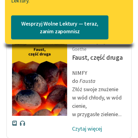
Lektury.
nocą...
Katalog
Blog
Czytaj więcej
Katalog w formacie PDF
Wesprzyj Wolne Lektury — teraz,
Lektury szkolne i klasyka
zanim zapomnisz
literatury do słuchania dla
Johann Wolfgang von
uczennic i uczniów z
Goethe
niepełnosprawnościami
Faust, część druga
E-kolekcja lektur
szkolnych i literatury do
NIMFY
słuchania dla uczennic i
do
Fausta
uczniów z
Złóż swoje znużenie
niepełnosprawnościami
w wód chłody, w wód
cienie,
Feministyczne inspiracje.
w przygasłe zielenie...
Popularyzacja
skandynawskiej literatury
Czytaj więcej
feministycznej