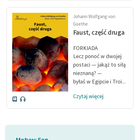
Ręce pełne poezji
Kolekcje edukacyjne
Johann Wolfgang von
twórców przechodzących
Goethe
do domeny publicznej,
Faust, część druga
lektur szkolnych oraz
Starego Testamentu
FORKIADA
Lecz ponoć w dwojej
Odkurzamy bohaterów
postaci — jakąż to siłą
Szkoła Poezji Wolnych
nieznaną? —
Lektur
byłaś w Egipcie i Troi...
O nas
Czytaj więcej
Kontakt
O projekcie
Zespół
Motyw: Sen