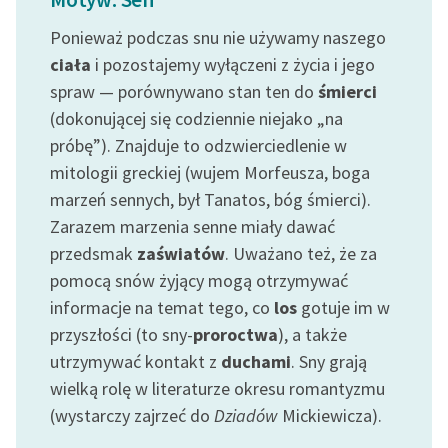
Ponieważ podczas snu nie używamy naszego
Zasady wykorzystania
ciała
i pozostajemy wyłączeni z życia i jego
Wolnych Lektur
spraw — porównywano stan ten do
śmierci
Logotypy
(dokonującej się codziennie niejako „na
próbę”). Znajduje to odzwierciedlenie w
Materiały promocyjne
mitologii greckiej (wujem Morfeusza, boga
Polityka prywatności
marzeń sennych, był Tanatos, bóg śmierci).
Regulamin biblioteki
Zarazem marzenia senne miały dawać
przedsmak
zaświatów
. Uważano też, że za
Dane fundacji i
pomocą snów żyjący mogą otrzymywać
sprawozdania finansowe
informacje na temat tego, co
los
gotuje im w
Regulamin darowizn
przyszłości (to sny-
proroctwa
), a także
utrzymywać kontakt z
duchami
. Sny grają
Informacja o treściach
wielką rolę w literaturze okresu romantyzmu
wrażliwych
(wystarczy zajrzeć do
Dziadów
Mickiewicza).
Deklaracja dostępności