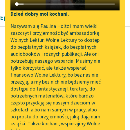
Katalog DAISY
Zgłoś brak utworu
Podkasty o książkach
Dzień dobry moi kochani.
Epika Władysław Stanisław Reymont
Aktualności
Narzędzia
Nazywam się Paulina Holtz i mam wielki
zaszczyt i przyjemność być ambasadorką
„Prokurator Alicja Horn”
Mapa Wolnych Lektur
Wolnych Lektur. Wolne Lektury to dostęp
do słuchania
do bezpłatnych książek, do bezpłatnych
Władysław Stanisław
Leśmianator
audiobooków i różnych publikacji. Ale oni
Reymont
Byliśmy częścią AI Impact
potrzebują naszego wsparcia. Musimy nie
Bunt
Przewodnik dla piszących i
Lab
tylko korzystać, ale także wspierać
czytających
finansowo Wolne Lektury, bo bez nas nie
Zapraszamy na spotkanie
A pies w bolesnej
przeżyją, a my bez nich nie będziemy mieć
online z tłumaczkami
drzemce dał się
dostępu do fantastycznej literatury, do
literatury skandynawskiej
API
owładnąć
potrzebnych materiałów, które bardzo
wspomnieniom. W tej
Spotkanie z Katarzyną
OAI-PMH
często przydają się naszym dzieciom w
nędzy przynosiły
Tunkiel w Oslo
szkołach albo nam samym w pracy, albo
Widget Wolnych Lektur
zapomnienie
po prostu do przyjemności, jaką dają nam
102. lata temu zmarł
jaśnienia...
książki. Także kochani, wspierajmy Wolne
Przypisy
Joseph Conrad