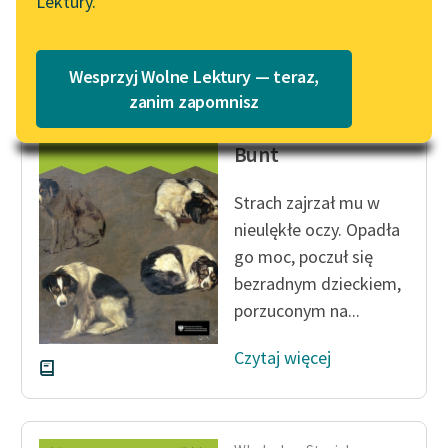
Lektury.
Katalog
Czytaj więcej
Blog
Katalog w formacie PDF
Wesprzyj Wolne Lektury — teraz,
Lektury szkolne i klasyka
zanim zapomnisz
Władysław Stanisław
literatury do słuchania dla
Reymont
uczennic i uczniów z
Bunt
niepełnosprawnościami
Strach zajrzał mu w
E-kolekcja lektur
nieulękłe oczy. Opadła
szkolnych i literatury do
go moc, poczuł się
słuchania dla uczennic i
bezradnym dzieckiem,
uczniów z
niepełnosprawnościami
porzuconym na...
Feministyczne inspiracje.
Czytaj więcej
Popularyzacja
skandynawskiej literatury
feministycznej