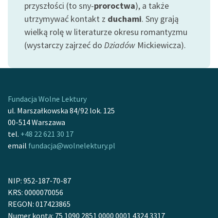
przyszłości (to sny-
proroctwa
), a także
utrzymywać kontakt z
duchami
. Sny grają
wielką rolę w literaturze okresu romantyzmu
(wystarczy zajrzeć do
Dziadów
Mickiewicza).
Fundacja Wolne Lektury
ul. Marszałkowska 84/92 lok. 125
00-514 Warszawa
tel.
+48 22 621 30 17
email
fundacja@wolnelektury.pl
NIP: 952-187-70-87
KRS: 0000070056
REGON: 017423865
Numer konta: 75 1090 2851 0000 0001 4324 3317