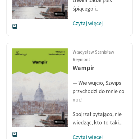
chwila badał puls
śpiącego i...
Czytaj więcej
Władysław Stanisław
Reymont
Wampir
— Wie wujcio, Szwips
przychodzi do mnie co
noc!
Spojrzał pytająco, nie
wiedząc, kto to taki...
Czytaj więcej