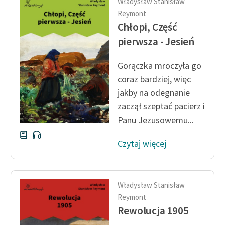
Władysław Stanisław
Ręce pełne poezji
Reymont
Chłopi, Część
Kolekcje edukacyjne
twórców przechodzących
pierwsza - Jesień
do domeny publicznej,
lektur szkolnych oraz
Gorączka mroczyła go
Starego Testamentu
coraz bardziej, więc
jakby na odegnanie
Odkurzamy bohaterów
zaczął szeptać pacierz i
Szkoła Poezji Wolnych
Panu Jezusowemu...
Lektur
Czytaj więcej
O nas
Kontakt
Władysław Stanisław
O projekcie
Reymont
Zespół
Rewolucja 1905