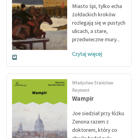
Miasto śpi, tylko echa
Zasady wykorzystania
żołdackich kroków
Wolnych Lektur
rozlegają się w pustych
ulicach, a stare,
Logotypy
przedwieczne mury...
Materiały promocyjne
Czytaj więcej
Polityka prywatności
Regulamin biblioteki
Dane fundacji i
Władysław Stanisław
sprawozdania finansowe
Reymont
Wampir
Regulamin darowizn
Joe siedział przy łóżku
Informacja o treściach
Zenona razem z
wrażliwych
doktorem, który co
Deklaracja dostępności