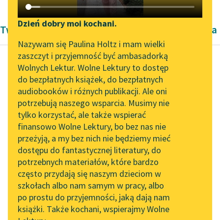
Katalog DAISY
Zgłoś brak utworu
Podkasty o książkach
Dzień dobry moi kochani.
Twórczość dramatyczna Maurice'a Maeterlincka
Aktualności
Narzędzia
Nazywam się Paulina Holtz i mam wielki
zaszczyt i przyjemność być ambasadorką
„Prokurator Alicja Horn”
Mapa Wolnych Lektur
Wolnych Lektur. Wolne Lektury to dostęp
do słuchania
do bezpłatnych książek, do bezpłatnych
Maurice Maeterlinck
Leśmianator
audiobooków i różnych publikacji. Ale oni
Joyzella
Byliśmy częścią AI Impact
potrzebują naszego wsparcia. Musimy nie
Przewodnik dla piszących i
Lab
tylko korzystać, ale także wspierać
czytających
Ty śpisz, Ariello, ty siło
finansowo Wolne Lektury, bo bez nas nie
Zapraszamy na spotkanie
moja wewnętrzna,
przeżyją, a my bez nich nie będziemy mieć
online z tłumaczkami
potęgo zapomniana,
dostępu do fantastycznej literatury, do
literatury skandynawskiej
API
drzemiąca w każdej
potrzebnych materiałów, które bardzo
duszy, a którą...
Spotkanie z Katarzyną
OAI-PMH
często przydają się naszym dzieciom w
Tunkiel w Oslo
szkołach albo nam samym w pracy, albo
Widget Wolnych Lektur
Czytaj więcej
po prostu do przyjemności, jaką dają nam
102. lata temu zmarł
książki. Także kochani, wspierajmy Wolne
Przypisy
Joseph Conrad