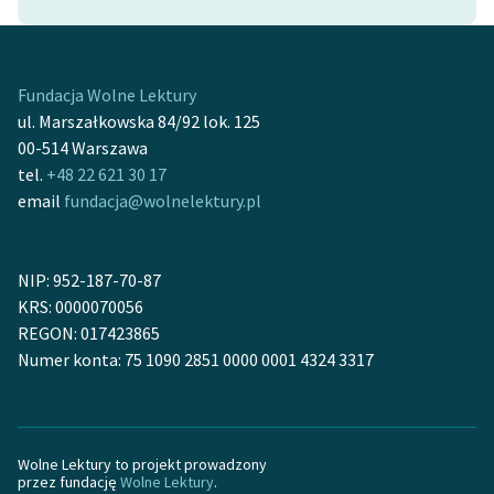
Zasady wykorzystania
Wolnych Lektur
Fundacja Wolne Lektury
Logotypy
ul. Marszałkowska 84/92 lok. 125
00-514 Warszawa
Materiały promocyjne
tel.
+48 22 621 30 17
email
fundacja@wolnelektury.pl
Polityka prywatności
Regulamin biblioteki
NIP: 952-187-70-87
Dane fundacji i
KRS: 0000070056
sprawozdania finansowe
REGON: 017423865
Numer konta: 75 1090 2851 0000 0001 4324 3317
Regulamin darowizn
Informacja o treściach
wrażliwych
Wolne Lektury to projekt prowadzony
Deklaracja dostępności
przez fundację
Wolne Lektury
.