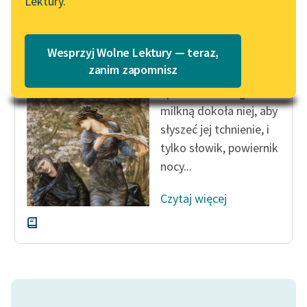
Lektury.
Katalog
Blog
Katalog w formacie PDF
Maurice Maeterlinck
Wesprzyj Wolne Lektury — teraz,
Joyzella
Lektury szkolne i klasyka
zanim zapomnisz
literatury do słuchania dla
Śpi. Tchnienia ogrodu
uczennic i uczniów z
milkną dokoła niej, aby
niepełnosprawnościami
słyszeć jej tchnienie, i
E-kolekcja lektur
tylko słowik, powiernik
szkolnych i literatury do
nocy...
słuchania dla uczennic i
uczniów z
Czytaj więcej
niepełnosprawnościami
Feministyczne inspiracje.
Popularyzacja
skandynawskiej literatury
feministycznej