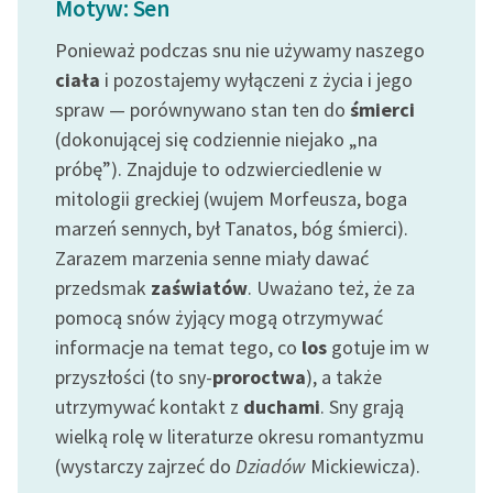
Motyw: Sen
Ręce pełne poezji
Ponieważ podczas snu nie używamy naszego
Kolekcje edukacyjne
ciała
i pozostajemy wyłączeni z życia i jego
twórców przechodzących
spraw — porównywano stan ten do
śmierci
do domeny publicznej,
lektur szkolnych oraz
(dokonującej się codziennie niejako „na
Starego Testamentu
próbę”). Znajduje to odzwierciedlenie w
mitologii greckiej (wujem Morfeusza, boga
Odkurzamy bohaterów
marzeń sennych, był Tanatos, bóg śmierci).
Szkoła Poezji Wolnych
Zarazem marzenia senne miały dawać
Lektur
przedsmak
zaświatów
. Uważano też, że za
pomocą snów żyjący mogą otrzymywać
O nas
informacje na temat tego, co
los
gotuje im w
Kontakt
przyszłości (to sny-
proroctwa
), a także
utrzymywać kontakt z
duchami
. Sny grają
O projekcie
wielką rolę w literaturze okresu romantyzmu
Zespół
(wystarczy zajrzeć do
Dziadów
Mickiewicza).