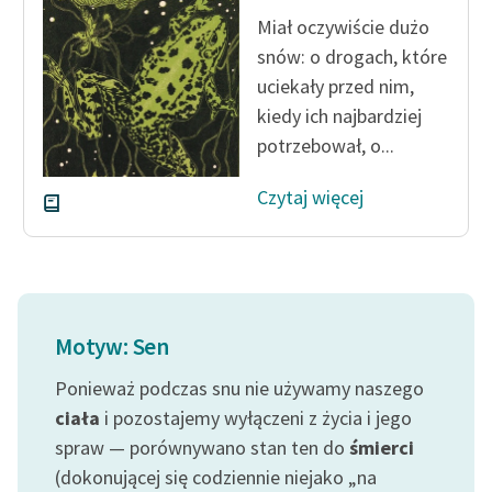
Zespół
Miał oczywiście dużo
snów: o drogach, które
uciekały przed nim,
Zasady wykorzystania
kiedy ich najbardziej
Wolnych Lektur
potrzebował, o...
Logotypy
Czytaj więcej
Materiały promocyjne
Polityka prywatności
Regulamin biblioteki
Motyw: Sen
Dane fundacji i
sprawozdania finansowe
Ponieważ podczas snu nie używamy naszego
Regulamin darowizn
ciała
i pozostajemy wyłączeni z życia i jego
spraw — porównywano stan ten do
śmierci
Informacja o treściach
(dokonującej się codziennie niejako „na
wrażliwych