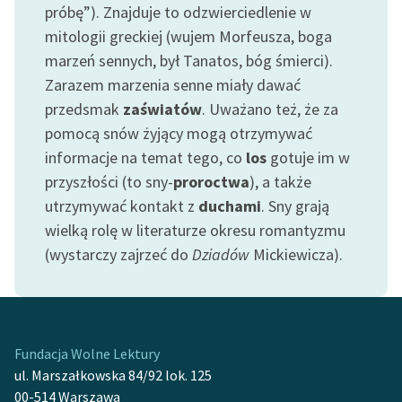
próbę”). Znajduje to odzwierciedlenie w
Deklaracja dostępności
mitologii greckiej (wujem Morfeusza, boga
marzeń sennych, był Tanatos, bóg śmierci).
Zarazem marzenia senne miały dawać
przedsmak
zaświatów
. Uważano też, że za
pomocą snów żyjący mogą otrzymywać
informacje na temat tego, co
los
gotuje im w
przyszłości (to sny-
proroctwa
), a także
utrzymywać kontakt z
duchami
. Sny grają
wielką rolę w literaturze okresu romantyzmu
(wystarczy zajrzeć do
Dziadów
Mickiewicza).
Fundacja Wolne Lektury
ul. Marszałkowska 84/92 lok. 125
00-514 Warszawa