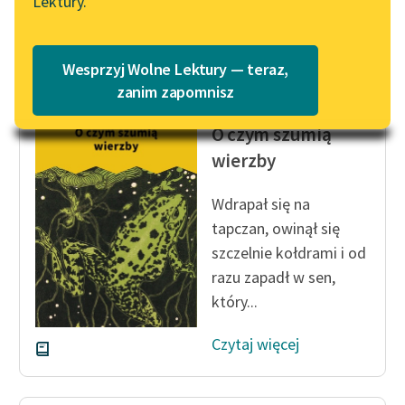
Lektury.
Wolne Lektury – idealna na
Katalog
lato
Czytaj więcej
Katalog w formacie PDF
Blog
Wesprzyj Wolne Lektury — teraz,
zanim zapomnisz
Kenneth Grahame
O czym szumią
Lektury szkolne i klasyka
literatury do słuchania dla
wierzby
uczennic i uczniów z
niepełnosprawnościami
Wdrapał się na
tapczan, owinął się
E-kolekcja lektur
szczelnie kołdrami i od
szkolnych i literatury do
razu zapadł w sen,
słuchania dla uczennic i
uczniów z
który...
niepełnosprawnościami
Czytaj więcej
Feministyczne inspiracje.
Popularyzacja
skandynawskiej literatury