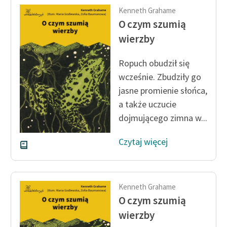
feministycznej
Kenneth Grahame
O czym szumią
Ręce pełne poezji
wierzby
Kolekcje edukacyjne
twórców przechodzących
Ropuch obudził się
do domeny publicznej,
wcześnie. Zbudziły go
lektur szkolnych oraz
jasne promienie słońca,
Starego Testamentu
a także uczucie
dojmującego zimna w...
Odkurzamy bohaterów
Szkoła Poezji Wolnych
Czytaj więcej
Lektur
O nas
Kenneth Grahame
Kontakt
O czym szumią
wierzby
O projekcie