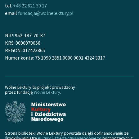
tel.
+48 22 621 30 17
email
fundacja@wolnelektury.pl
NIP: 952-187-70-87
KRS: 0000070056
REGON: 017423865
Numer konta: 75 1090 2851 0000 0001 4324 3317
Wolne Lektury to projekt prowadzony
przez fundację
Wolne Lektury
.
Strona biblioteki Wolne Lektury powstała dzięki dofinansowaniu ze
środków Ministra
Kultury i Dziedzictwa Narodowego
pochodzących z