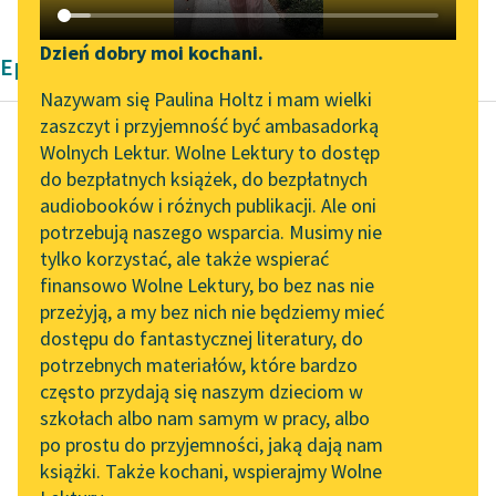
Katalog DAISY
Zgłoś brak utworu
Podkasty o książkach
Dzień dobry moi kochani.
Epika Kennetha Grahame'a
Aktualności
Narzędzia
Nazywam się Paulina Holtz i mam wielki
zaszczyt i przyjemność być ambasadorką
Spotkanie z Katarzyną
Mapa Wolnych Lektur
Wolnych Lektur. Wolne Lektury to dostęp
Tunkiel w Oslo
do bezpłatnych książek, do bezpłatnych
Kenneth Grahame
Leśmianator
audiobooków i różnych publikacji. Ale oni
O czym szumią
Wolne Lektury na 32.
potrzebują naszego wsparcia. Musimy nie
Przewodnik dla piszących i
wierzby
Pol’and’Rock Festivalu
tylko korzystać, ale także wspierać
czytających
finansowo Wolne Lektury, bo bez nas nie
„Kochanek Lady
Ale ty śpisz, Szczurku.
przeżyją, a my bez nich nie będziemy mieć
Chatterley” do słuchania
dostępu do fantastycznej literatury, do
na Wolnych Lekturach
API
— Ja? Ależ nie —
potrzebnych materiałów, które bardzo
Szczur zbudził się
Nowy audiobook –
OAI-PMH
często przydają się naszym dzieciom w
nagle.
„Marzenie o Oriencie”
szkołach albo nam samym w pracy, albo
Widget Wolnych Lektur
Sophie Elkan
po prostu do przyjemności, jaką dają nam
— Już kilka razy
książki. Także kochani, wspierajmy Wolne
Przypisy
Kolekcja Nadwyraz.com x
przysypiał...