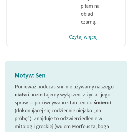
Ręce pełne poezji
piłam na
obiad
Kolekcje edukacyjne
czarną...
twórców przechodzących
do domeny publicznej,
lektur szkolnych oraz
Czytaj więcej
Starego Testamentu
Odkurzamy bohaterów
Szkoła Poezji Wolnych
Lektur
Motyw: Sen
O nas
Ponieważ podczas snu nie używamy naszego
ciała
i pozostajemy wyłączeni z życia i jego
Kontakt
spraw — porównywano stan ten do
śmierci
(dokonującej się codziennie niejako „na
O projekcie
próbę”). Znajduje to odzwierciedlenie w
Zespół
mitologii greckiej (wujem Morfeusza, boga