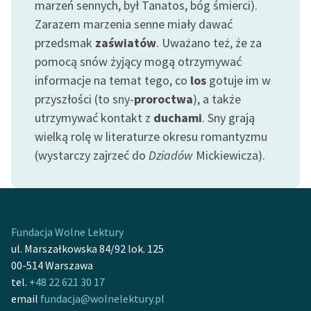
marzeń sennych, był Tanatos, bóg śmierci).
Zarazem marzenia senne miały dawać
Zasady wykorzystania
przedsmak
zaświatów
. Uważano też, że za
Wolnych Lektur
pomocą snów żyjący mogą otrzymywać
Logotypy
informacje na temat tego, co
los
gotuje im w
przyszłości (to sny-
proroctwa
), a także
Materiały promocyjne
utrzymywać kontakt z
duchami
. Sny grają
Polityka prywatności
wielką rolę w literaturze okresu romantyzmu
(wystarczy zajrzeć do
Dziadów
Mickiewicza).
Regulamin biblioteki
Dane fundacji i
sprawozdania finansowe
Regulamin darowizn
Fundacja Wolne Lektury
ul. Marszałkowska 84/92 lok. 125
Informacja o treściach
00-514 Warszawa
wrażliwych
tel.
+48 22 621 30 17
email
fundacja@wolnelektury.pl
Deklaracja dostępności