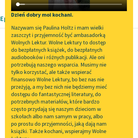
Katalog DAISY
Zgłoś brak utworu
Podkasty o książkach
Dzień dobry moi kochani.
Epika Jean Webster
Aktualności
Narzędzia
Nazywam się Paulina Holtz i mam wielki
zaszczyt i przyjemność być ambasadorką
„Prokurator Alicja Horn”
Mapa Wolnych Lektur
Wolnych Lektur. Wolne Lektury to dostęp
do słuchania
do bezpłatnych książek, do bezpłatnych
Jean Webster
Leśmianator
audiobooków i różnych publikacji. Ale oni
Tajemniczy
Byliśmy częścią AI Impact
potrzebują naszego wsparcia. Musimy nie
Przewodnik dla piszących i
opiekun
Lab
tylko korzystać, ale także wspierać
czytających
finansowo Wolne Lektury, bo bez nas nie
Zapraszamy na spotkanie
Śnił mi się
przeżyją, a my bez nich nie będziemy mieć
online z tłumaczkami
tej nocy
dostępu do fantastycznej literatury, do
literatury skandynawskiej
API
przezabawny
potrzebnych materiałów, które bardzo
Spotkanie z Katarzyną
OAI-PMH
sen. Śniłam,
często przydają się naszym dzieciom w
Tunkiel w Oslo
że wchodzę
szkołach albo nam samym w pracy, albo
Widget Wolnych Lektur
po prostu do przyjemności, jaką dają nam
do księgarni
102. lata temu zmarł
książki. Także kochani, wspierajmy Wolne
Przypisy
i że subiekt...
Joseph Conrad