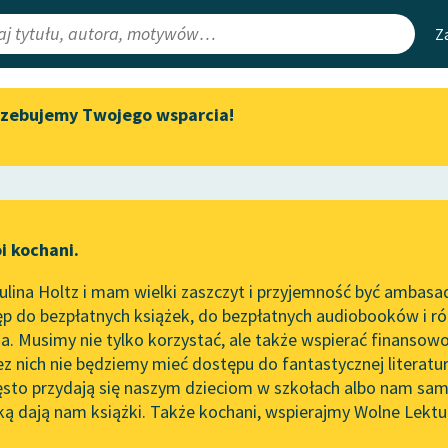
Z
rzebujemy Twojego wsparcia!
Aktualności
Narzędzia
e Lektury
„Prokurator Alicja Horn” do
Mapa Wolnych 
słuchania
irmami
Leśmianator
Byliśmy częścią AI Impact Lab
ewsletter
Przewodnik dla
i kochani.
Zapraszamy na spotkanie
czytających
online z tłumaczkami
lina Holtz i mam wielki zaszczyt i przyjemność być ambasa
literatury skandynawskiej
p do bezpłatnych książek, do bezpłatnych audiobooków i różn
API
Spotkanie z Katarzyną Tunkiel
. Musimy nie tylko korzystać, ale także wspierać finansowo
ce redakcyjne
w Oslo
OAI-PMH
ez nich nie będziemy mieć dostępu do fantastycznej literatu
ęsto przydają się naszym dzieciom w szkołach albo nam sam
102. lata temu zmarł Joseph
Widget Wolnyc
Conrad
ką dają nam książki. Także kochani, wspierajmy Wolne Lektu
oru
osław Lipszyc
✖
Wiersz
✖
Przypisy
Blog