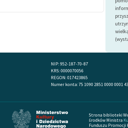
pomoc
Odkurzamy bohaterów
infor
Szkoła Poezji Wolnych Lektur
przysz
utrzy
wielk
(wyst
NIP: 952-187-70-87
KRS: 0000070056
REGON: 017423865
Numer konta: 75 1090 2851 0000 0001 4
Strona biblioteki W
środków Ministra
Ku
Funduszu Promocji 