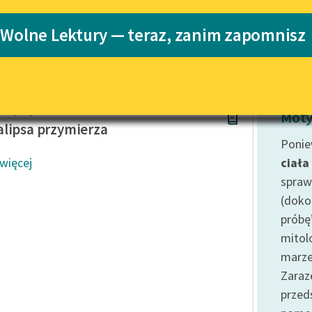
Katalog
 Wolne Lektury — teraz, zanim zapomnisz
Katalog w for
Lektury szkolne i klasyka
literatury do słuchania dla
uczennic i uczniów z
niepełnosprawnościami
w Lipszyc
E-kolekcja lektur szkolnych i
Moty
literatury do słuchania dla
lipsa przymierza
uczennic i uczniów z
Ponie
niepełnosprawnościami
 więcej
ciała
Feministyczne inspiracje.
spraw
Popularyzacja skandynawskiej
(doko
literatury feministycznej
próbę
Ręce pełne poezji
mitol
marze
Kolekcje edukacyjne twórców
przechodzących do domeny
Zaraz
publicznej, lektur szkolnych
prze
oraz Starego Testamentu