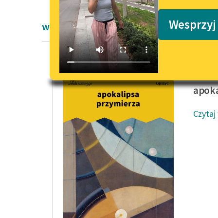
Podkasty o książkach
Wesprzyj
wiersze Jarosława Lipszyca
Jarosła
apoka
Czytaj