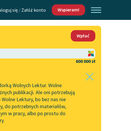
Wspieram!
aloguj się
/
Załóż konto
O nas
Wpłać
Lektur
Kontakt
O projekcie
600 000 zł
 piszących i
Zespół
dorką Wolnych Lektur. Wolne
Zasady wykorzystania
ych publikacji. Ale oni potrzebują
Wolnych Lektur
 Wolne Lektury, bo bez nas nie
Logotypy
ry, do potrzebnych materiałów,
ym w pracy, albo po prostu do
h Lektur
Materiały promocyjne
ry.
Polityka prywatności