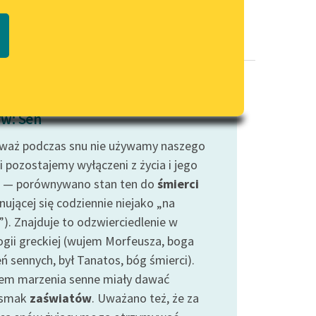
Regulamin biblioteki
macie PDF
Dane fundacji i sprawozdania
finansowe
Regulamin darowizn
Informacja o treściach
w: Sen
wrażliwych
waż podczas snu nie używamy naszego
Deklaracja dostępności
i pozostajemy wyłączeni z życia i jego
 — porównywano stan ten do
śmierci
nującej się codziennie niejako „na
”). Znajduje to odzwierciedlenie w
ogii greckiej (wujem Morfeusza, boga
ń sennych, był Tanatos, bóg śmierci).
em marzenia senne miały dawać
dsmak
zaświatów
. Uważano też, że za