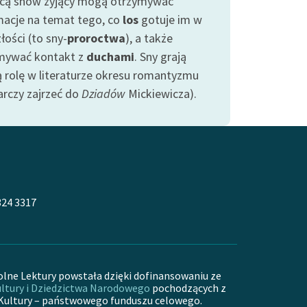
ą snów żyjący mogą otrzymywać
macje na temat tego, co
los
gotuje im w
łości (to sny-
proroctwa
), a także
mywać kontakt z
duchami
. Sny grają
ą rolę w literaturze okresu romantyzmu
arczy zajrzeć do
Dziadów
Mickiewicza).
324 3317
olne Lektury powstała dzięki dofinansowaniu ze
ltury i Dziedzictwa Narodowego
pochodzących z
Kultury – państwowego funduszu celowego.