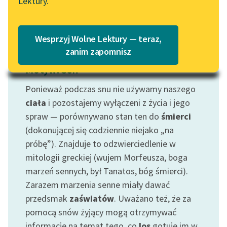
Lektury.
Katalog
Blog
Katalog w formacie PDF
Wesprzyj Wolne Lektury — teraz,
Lektury szkolne i klasyka
zanim zapomnisz
literatury do słuchania dla
Motyw: Sen
uczennic i uczniów z
niepełnosprawnościami
Ponieważ podczas snu nie używamy naszego
ciała
i pozostajemy wyłączeni z życia i jego
E-kolekcja lektur
spraw — porównywano stan ten do
śmierci
szkolnych i literatury do
(dokonującej się codziennie niejako „na
słuchania dla uczennic i
próbę”). Znajduje to odzwierciedlenie w
uczniów z
niepełnosprawnościami
mitologii greckiej (wujem Morfeusza, boga
marzeń sennych, był Tanatos, bóg śmierci).
Feministyczne inspiracje.
Zarazem marzenia senne miały dawać
Popularyzacja
przedsmak
zaświatów
. Uważano też, że za
skandynawskiej literatury
pomocą snów żyjący mogą otrzymywać
feministycznej
informacje na temat tego, co
los
gotuje im w