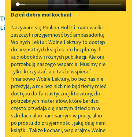
Katalog DAISY
Zgłoś brak utworu
Podkasty o książkach
Dzień dobry moi kochani.
Twórczość okresu współczesności Jarosława
Aktualności
Narzędzia
Lipszyca
Nazywam się Paulina Holtz i mam wielki
zaszczyt i przyjemność być ambasadorką
„Prokurator Alicja Horn”
Mapa Wolnych Lektur
Wolnych Lektur. Wolne Lektury to dostęp
do słuchania
do bezpłatnych książek, do bezpłatnych
Leśmianator
audiobooków i różnych publikacji. Ale oni
Jarosław Lipszyc
Byliśmy częścią AI Impact
potrzebują naszego wsparcia. Musimy nie
Przewodnik dla piszących i
apokalipsa
Lab
tylko korzystać, ale także wspierać
czytających
przymierza
finansowo Wolne Lektury, bo bez nas nie
Zapraszamy na spotkanie
przeżyją, a my bez nich nie będziemy mieć
online z tłumaczkami
Czytaj więcej
dostępu do fantastycznej literatury, do
literatury skandynawskiej
API
potrzebnych materiałów, które bardzo
Spotkanie z Katarzyną
OAI-PMH
często przydają się naszym dzieciom w
Tunkiel w Oslo
szkołach albo nam samym w pracy, albo
Widget Wolnych Lektur
po prostu do przyjemności, jaką dają nam
102. lata temu zmarł
książki. Także kochani, wspierajmy Wolne
Przypisy
Joseph Conrad