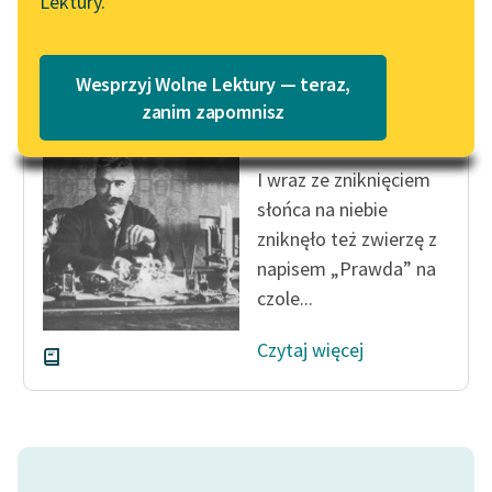
Lektury.
Katalog
Blog
Katalog w formacie PDF
Icchok Lejb Perec
Wesprzyj Wolne Lektury — teraz,
U wezgłowia
Lektury szkolne i klasyka
zanim zapomnisz
konającego
literatury do słuchania dla
uczennic i uczniów z
I wraz ze zniknięciem
niepełnosprawnościami
słońca na niebie
E-kolekcja lektur
zniknęło też zwierzę z
szkolnych i literatury do
napisem „Prawda” na
słuchania dla uczennic i
czole...
uczniów z
niepełnosprawnościami
Czytaj więcej
Feministyczne inspiracje.
Popularyzacja
skandynawskiej literatury
feministycznej