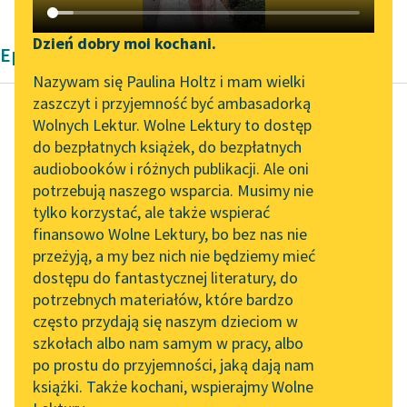
Katalog DAISY
Zgłoś brak utworu
Podkasty o książkach
Dzień dobry moi kochani.
Epika Icchoka Lejba Pereca
Aktualności
Narzędzia
Nazywam się Paulina Holtz i mam wielki
zaszczyt i przyjemność być ambasadorką
„Prokurator Alicja Horn”
Mapa Wolnych Lektur
Wolnych Lektur. Wolne Lektury to dostęp
do słuchania
do bezpłatnych książek, do bezpłatnych
Icchok Lejb Perec
Leśmianator
audiobooków i różnych publikacji. Ale oni
Między dwiema
Byliśmy częścią AI Impact
potrzebują naszego wsparcia. Musimy nie
Przewodnik dla piszących i
górami
Lab
tylko korzystać, ale także wspierać
czytających
finansowo Wolne Lektury, bo bez nas nie
Zapraszamy na spotkanie
aż pewnej nocy przyśnił
przeżyją, a my bez nich nie będziemy mieć
online z tłumaczkami
mu się dziwny sen. Oto
dostępu do fantastycznej literatury, do
literatury skandynawskiej
API
przyszedł do niego
potrzebnych materiałów, które bardzo
brzeski rabin i...
Spotkanie z Katarzyną
OAI-PMH
często przydają się naszym dzieciom w
Tunkiel w Oslo
szkołach albo nam samym w pracy, albo
Widget Wolnych Lektur
Czytaj więcej
po prostu do przyjemności, jaką dają nam
102. lata temu zmarł
książki. Także kochani, wspierajmy Wolne
Przypisy
Joseph Conrad