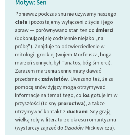
Motyw: Sen
Ręce pełne poezji
Ponieważ podczas snu nie używamy naszego
Kolekcje edukacyjne
ciała
i pozostajemy wyłączeni z życia i jego
twórców przechodzących
spraw — porównywano stan ten do
śmierci
do domeny publicznej,
lektur szkolnych oraz
(dokonującej się codziennie niejako „na
Starego Testamentu
próbę”). Znajduje to odzwierciedlenie w
mitologii greckiej (wujem Morfeusza, boga
Odkurzamy bohaterów
marzeń sennych, był Tanatos, bóg śmierci).
Szkoła Poezji Wolnych
Zarazem marzenia senne miały dawać
Lektur
przedsmak
zaświatów
. Uważano też, że za
pomocą snów żyjący mogą otrzymywać
O nas
informacje na temat tego, co
los
gotuje im w
Kontakt
przyszłości (to sny-
proroctwa
), a także
utrzymywać kontakt z
duchami
. Sny grają
O projekcie
wielką rolę w literaturze okresu romantyzmu
Zespół
(wystarczy zajrzeć do
Dziadów
Mickiewicza).