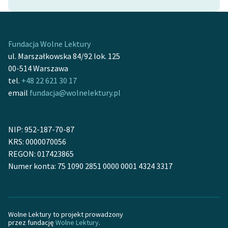
Zasady wykorzystania
Wolnych Lektur
Fundacja Wolne Lektury
Logotypy
ul. Marszałkowska 84/92 lok. 125
00-514 Warszawa
Materiały promocyjne
tel.
+48 22 621 30 17
email
fundacja@wolnelektury.pl
Polityka prywatności
Regulamin biblioteki
NIP: 952-187-70-87
Dane fundacji i
KRS: 0000070056
sprawozdania finansowe
REGON: 017423865
Numer konta: 75 1090 2851 0000 0001 4324 3317
Regulamin darowizn
Informacja o treściach
wrażliwych
Wolne Lektury to projekt prowadzony
Deklaracja dostępności
przez fundację
Wolne Lektury
.