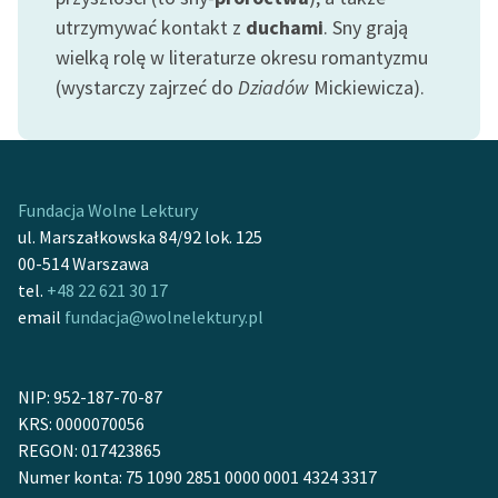
utrzymywać kontakt z
duchami
. Sny grają
wielką rolę w literaturze okresu romantyzmu
(wystarczy zajrzeć do
Dziadów
Mickiewicza).
Fundacja Wolne Lektury
ul. Marszałkowska 84/92 lok. 125
00-514 Warszawa
tel.
+48 22 621 30 17
email
fundacja@wolnelektury.pl
NIP: 952-187-70-87
KRS: 0000070056
REGON: 017423865
Numer konta: 75 1090 2851 0000 0001 4324 3317