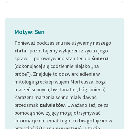
Motyw: Sen
Ponieważ podczas snu nie używamy naszego
ciała
i pozostajemy wyłączeni z życia i jego
spraw — porównywano stan ten do
śmierci
(dokonującej się codziennie niejako „na
próbę”). Znajduje to odzwierciedlenie w
mitologii greckiej (wujem Morfeusza, boga
marzeń sennych, był Tanatos, bóg śmierci).
Zarazem marzenia senne miały dawać
przedsmak
zaświatów
. Uważano też, że za
pomocą snów żyjący mogą otrzymywać
informacje na temat tego, co
los
gotuje im w
przyszłości (to sny-
proroctwa
), a także