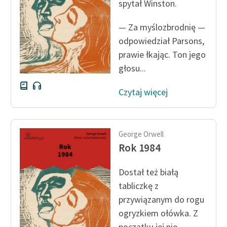
spytał Winston.
— Za myślozbrodnię —
odpowiedział Parsons,
prawie łkając. Ton jego
głosu...
Czytaj więcej
George Orwell
Rok 1984
Dostał też białą
tabliczkę z
przywiązanym do rogu
ogryzkiem ołówka. Z
początku jej nie