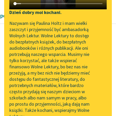
Katalog DAISY
Zgłoś brak utworu
Podkasty o książkach
Dzień dobry moi kochani.
powieści George'a Orwella
Aktualności
Narzędzia
Nazywam się Paulina Holtz i mam wielki
zaszczyt i przyjemność być ambasadorką
„Prokurator Alicja Horn”
Mapa Wolnych Lektur
Wolnych Lektur. Wolne Lektury to dostęp
do słuchania
do bezpłatnych książek, do bezpłatnych
George Orwell
Leśmianator
audiobooków i różnych publikacji. Ale oni
Rok 1984
Byliśmy częścią AI Impact
potrzebują naszego wsparcia. Musimy nie
Przewodnik dla piszących i
Lab
tylko korzystać, ale także wspierać
czytających
Lata wcześniej — ile
finansowo Wolne Lektury, bo bez nas nie
Zapraszamy na spotkanie
dokładnie? Już chyba z
przeżyją, a my bez nich nie będziemy mieć
online z tłumaczkami
siedem — śniło mu się,
dostępu do fantastycznej literatury, do
literatury skandynawskiej
API
że przemierza jakieś
potrzebnych materiałów, które bardzo
pomieszczenie...
Spotkanie z Katarzyną
OAI-PMH
często przydają się naszym dzieciom w
Tunkiel w Oslo
szkołach albo nam samym w pracy, albo
Widget Wolnych Lektur
Czytaj więcej
po prostu do przyjemności, jaką dają nam
102. lata temu zmarł
książki. Także kochani, wspierajmy Wolne
Przypisy
Joseph Conrad