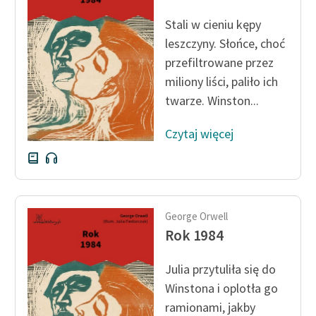
Ręce pełne poezji
Stali w cieniu kępy
Kolekcje edukacyjne
leszczyny. Słońce, choć
twórców przechodzących
przefiltrowane przez
do domeny publicznej,
miliony liści, paliło ich
lektur szkolnych oraz
twarze. Winston...
Starego Testamentu
Odkurzamy bohaterów
Czytaj więcej
Szkoła Poezji Wolnych
Lektur
O nas
George Orwell
Rok 1984
Kontakt
O projekcie
Julia przytuliła się do
Winstona i oplotła go
Zespół
ramionami, jakby