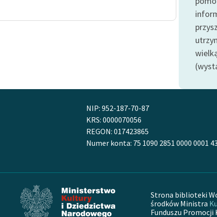
pomoc
Odkurzamy bohaterów
infor
Szkoła Poezji Wolnych Lektur
przysz
utrzy
wielk
(wyst
NIP: 952-187-70-87
KRS: 0000070056
REGON: 017423865
Numer konta: 75 1090 2851 0000 0001 4
Strona biblioteki W
środków Ministra
Ku
Funduszu Promocji 