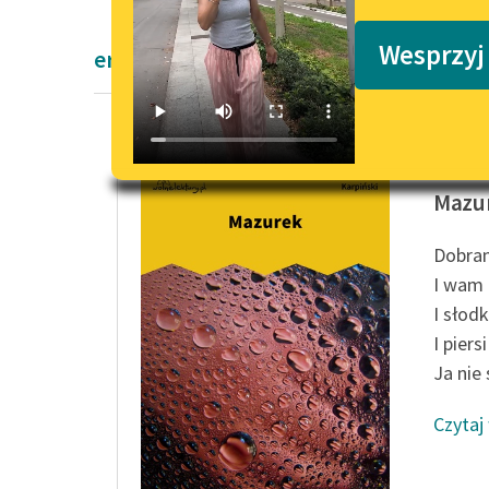
Podkasty o książkach
Wesprzyj
erotyki Franciszek Karpiński
Francisz
Mazu
Dobran
I wam 
I słodk
I piers
Ja nie 
Czytaj