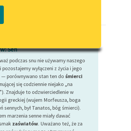
Regulamin biblioteki
macie PDF
Dane fundacji i sprawozdania
finansowe
Regulamin darowizn
Informacja o treściach
w: Sen
wrażliwych
waż podczas snu nie używamy naszego
Deklaracja dostępności
i pozostajemy wyłączeni z życia i jego
 — porównywano stan ten do
śmierci
nującej się codziennie niejako „na
”). Znajduje to odzwierciedlenie w
ogii greckiej (wujem Morfeusza, boga
ń sennych, był Tanatos, bóg śmierci).
em marzenia senne miały dawać
dsmak
zaświatów
. Uważano też, że za