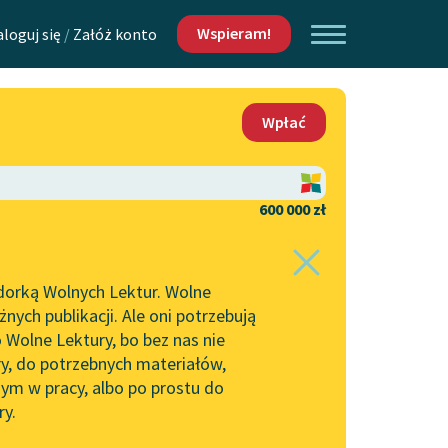
Wspieram!
aloguj się
/
Załóż konto
O nas
Wpłać
Lektur
Kontakt
O projekcie
600 000 zł
 piszących i
Zespół
dorką Wolnych Lektur. Wolne
Zasady wykorzystania
ych publikacji. Ale oni potrzebują
Wolnych Lektur
 Wolne Lektury, bo bez nas nie
Logotypy
ry, do potrzebnych materiałów,
ym w pracy, albo po prostu do
h Lektur
Materiały promocyjne
ry.
Polityka prywatności