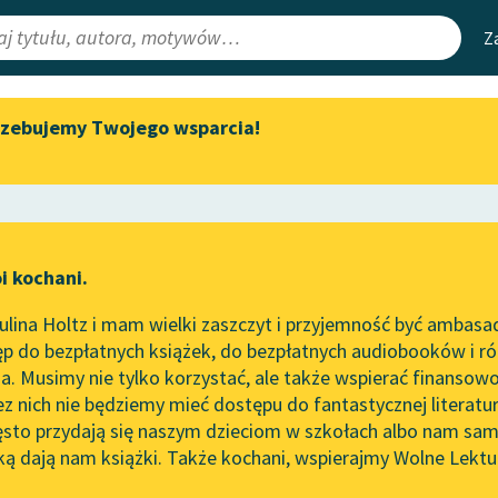
Z
rzebujemy Twojego wsparcia!
Aktualności
Narzędzia
e Lektury
„Prokurator Alicja Horn” do
Mapa Wolnych 
słuchania
irmami
Leśmianator
Byliśmy częścią AI Impact Lab
ewsletter
Przewodnik dla
i kochani.
Zapraszamy na spotkanie
czytających
online z tłumaczkami
lina Holtz i mam wielki zaszczyt i przyjemność być ambasa
literatury skandynawskiej
p do bezpłatnych książek, do bezpłatnych audiobooków i różn
API
Spotkanie z Katarzyną Tunkiel
. Musimy nie tylko korzystać, ale także wspierać finansowo
ce redakcyjne
w Oslo
OAI-PMH
ez nich nie będziemy mieć dostępu do fantastycznej literatu
ęsto przydają się naszym dzieciom w szkołach albo nam sam
102. lata temu zmarł Joseph
Widget Wolnyc
Conrad
ką dają nam książki. Także kochani, wspierajmy Wolne Lektu
oru
zek Karpiński
✖
Erotyk
✖
Przypisy
Blog