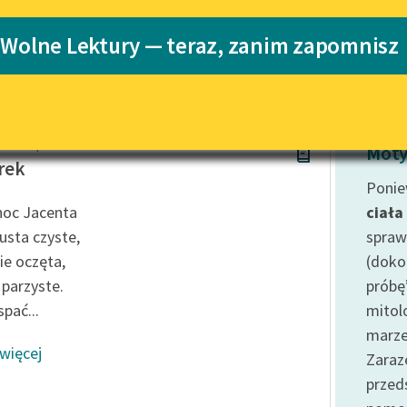
Katalog
 Wolne Lektury — teraz, zanim zapomnisz
Katalog w for
Lektury szkolne i klasyka
literatury do słuchania dla
uczennic i uczniów z
niepełnosprawnościami
ek Karpiński
E-kolekcja lektur szkolnych i
Moty
literatury do słuchania dla
rek
uczennic i uczniów z
Ponie
niepełnosprawnościami
oc Jacenta
ciała
Feministyczne inspiracje.
usta czyste,
spraw
Popularyzacja skandynawskiej
ie oczęta,
(doko
literatury feministycznej
i parzyste.
próbę
Ręce pełne poezji
spać...
mitol
marze
Kolekcje edukacyjne twórców
 więcej
przechodzących do domeny
Zaraz
publicznej, lektur szkolnych
prze
oraz Starego Testamentu