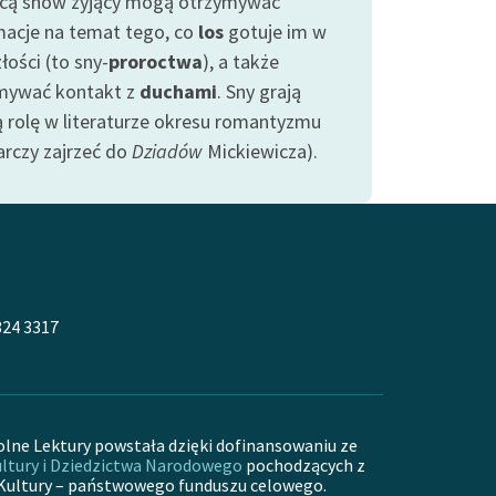
ą snów żyjący mogą otrzymywać
macje na temat tego, co
los
gotuje im w
łości (to sny-
proroctwa
), a także
mywać kontakt z
duchami
. Sny grają
ą rolę w literaturze okresu romantyzmu
arczy zajrzeć do
Dziadów
Mickiewicza).
324 3317
olne Lektury powstała dzięki dofinansowaniu ze
ltury i Dziedzictwa Narodowego
pochodzących z
Kultury – państwowego funduszu celowego.