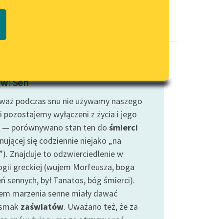
Regulamin biblioteki
macie PDF
Dane fundacji i sprawozdania
finansowe
Regulamin darowizn
Informacja o treściach
w: Sen
wrażliwych
waż podczas snu nie używamy naszego
Deklaracja dostępności
i pozostajemy wyłączeni z życia i jego
 — porównywano stan ten do
śmierci
nującej się codziennie niejako „na
”). Znajduje to odzwierciedlenie w
ogii greckiej (wujem Morfeusza, boga
ń sennych, był Tanatos, bóg śmierci).
em marzenia senne miały dawać
dsmak
zaświatów
. Uważano też, że za