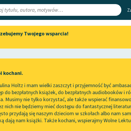
Z
rzebujemy Twojego wsparcia!
Aktualności
Narzędzia
e Lektury
„Prokurator Alicja Horn” do
Mapa Wolnych 
słuchania
irmami
Leśmianator
Byliśmy częścią AI Impact Lab
ewsletter
Przewodnik dla
i kochani.
Zapraszamy na spotkanie
czytających
online z tłumaczkami
lina Holtz i mam wielki zaszczyt i przyjemność być ambasa
literatury skandynawskiej
p do bezpłatnych książek, do bezpłatnych audiobooków i różn
API
Spotkanie z Katarzyną Tunkiel
. Musimy nie tylko korzystać, ale także wspierać finansowo
ce redakcyjne
w Oslo
OAI-PMH
ez nich nie będziemy mieć dostępu do fantastycznej literatu
ęsto przydają się naszym dzieciom w szkołach albo nam sam
102. lata temu zmarł Joseph
Widget Wolnyc
Conrad
ką dają nam książki. Także kochani, wspierajmy Wolne Lektu
oru
Hoffmann
✖
Opowiadanie
✖
Przypisy
Blog