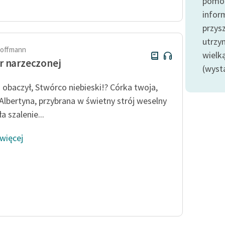
pomoc
Odkurzamy bohaterów
infor
Szkoła Poezji Wolnych Lektur
przysz
utrzy
 Hoffmann
wielk
 narzeczonej
(wyst
obaczył, Stwórco niebieski!? Córka twoja,
Albertyna, przybrana w świetny strój weselny
a szalenie...
 więcej