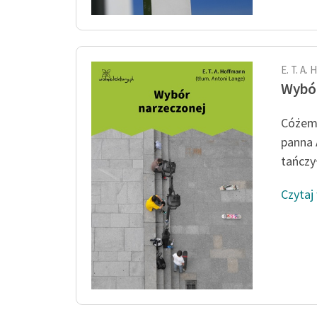
E. T. A.
Wybór
Cóżem 
panna 
tańczył
Czytaj