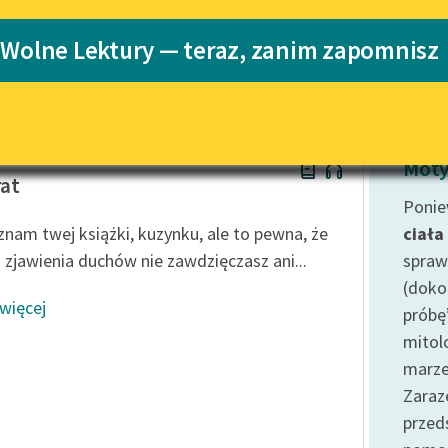
Katalog
 Wolne Lektury — teraz, zanim zapomnisz
Katalog w for
Lektury szkolne i klasyka
literatury do słuchania dla
uczennic i uczniów z
niepełnosprawnościami
 Hoffmann
E-kolekcja lektur szkolnych i
Moty
literatury do słuchania dla
at
uczennic i uczniów z
Ponie
niepełnosprawnościami
znam twej książki, kuzynku, ale to pewna, że
ciała
Feministyczne inspiracje.
zjawienia duchów nie zawdzięczasz ani...
spraw
Popularyzacja skandynawskiej
(doko
literatury feministycznej
 więcej
próbę
Ręce pełne poezji
mitol
marze
Kolekcje edukacyjne twórców
przechodzących do domeny
Zaraz
publicznej, lektur szkolnych
prze
oraz Starego Testamentu