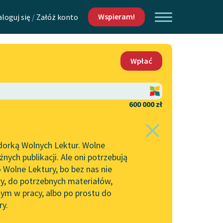
Wspieram!
aloguj się
/
Załóż konto
O nas
Wpłać
Lektur
Kontakt
O projekcie
600 000 zł
 piszących i
Zespół
dorką Wolnych Lektur. Wolne
Zasady wykorzystania
ych publikacji. Ale oni potrzebują
Wolnych Lektur
 Wolne Lektury, bo bez nas nie
Logotypy
ry, do potrzebnych materiałów,
ym w pracy, albo po prostu do
h Lektur
Materiały promocyjne
ry.
Polityka prywatności