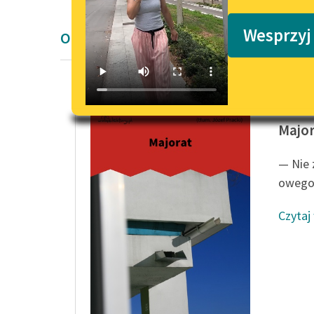
Podkasty o książkach
Wesprzyj
Opowiadanie E. T. A. Hoffmanna
E. T. A.
Major
— Nie 
owego 
Czytaj