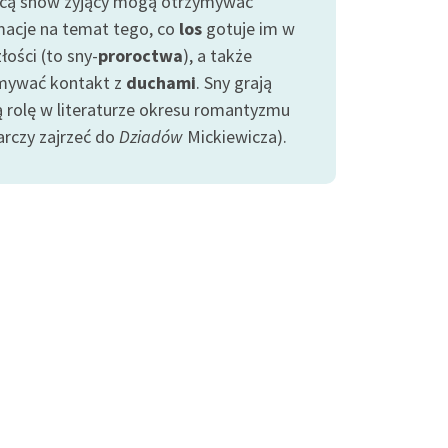
ą snów żyjący mogą otrzymywać
macje na temat tego, co
los
gotuje im w
łości (to sny-
proroctwa
), a także
mywać kontakt z
duchami
. Sny grają
ą rolę w literaturze okresu romantyzmu
arczy zajrzeć do
Dziadów
Mickiewicza).