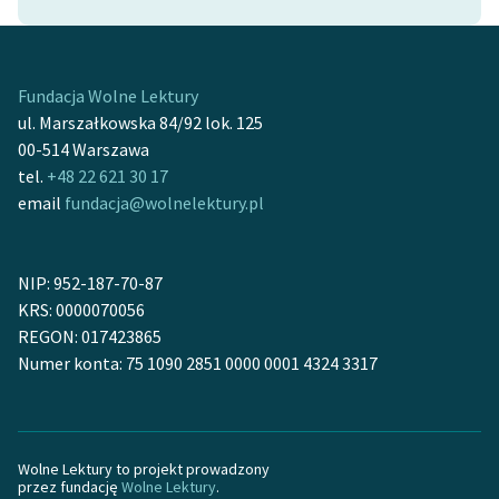
Zasady wykorzystania
Wolnych Lektur
Fundacja Wolne Lektury
Logotypy
ul. Marszałkowska 84/92 lok. 125
00-514 Warszawa
Materiały promocyjne
tel.
+48 22 621 30 17
email
fundacja@wolnelektury.pl
Polityka prywatności
Regulamin biblioteki
NIP: 952-187-70-87
Dane fundacji i
KRS: 0000070056
sprawozdania finansowe
REGON: 017423865
Numer konta: 75 1090 2851 0000 0001 4324 3317
Regulamin darowizn
Informacja o treściach
wrażliwych
Wolne Lektury to projekt prowadzony
Deklaracja dostępności
przez fundację
Wolne Lektury
.