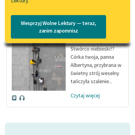
Lektury.
Katalog
Blog
Katalog w formacie PDF
E. T. A. Hoffmann
Wesprzyj Wolne Lektury — teraz,
Wybór narzeczonej
Lektury szkolne i klasyka
zanim zapomnisz
literatury do słuchania dla
Cóżem obaczył,
uczennic i uczniów z
Stwórco niebieski!?
niepełnosprawnościami
Córka twoja, panna
E-kolekcja lektur
Albertyna, przybrana w
szkolnych i literatury do
świetny strój weselny
słuchania dla uczennic i
tańczyła szalenie...
uczniów z
niepełnosprawnościami
Czytaj więcej
Feministyczne inspiracje.
Popularyzacja
skandynawskiej literatury
feministycznej