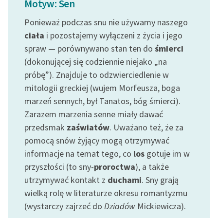
Motyw: Sen
Ręce pełne poezji
Ponieważ podczas snu nie używamy naszego
Kolekcje edukacyjne
ciała
i pozostajemy wyłączeni z życia i jego
twórców przechodzących
spraw — porównywano stan ten do
śmierci
do domeny publicznej,
lektur szkolnych oraz
(dokonującej się codziennie niejako „na
Starego Testamentu
próbę”). Znajduje to odzwierciedlenie w
mitologii greckiej (wujem Morfeusza, boga
Odkurzamy bohaterów
marzeń sennych, był Tanatos, bóg śmierci).
Szkoła Poezji Wolnych
Zarazem marzenia senne miały dawać
Lektur
przedsmak
zaświatów
. Uważano też, że za
pomocą snów żyjący mogą otrzymywać
O nas
informacje na temat tego, co
los
gotuje im w
Kontakt
przyszłości (to sny-
proroctwa
), a także
utrzymywać kontakt z
duchami
. Sny grają
O projekcie
wielką rolę w literaturze okresu romantyzmu
Zespół
(wystarczy zajrzeć do
Dziadów
Mickiewicza).