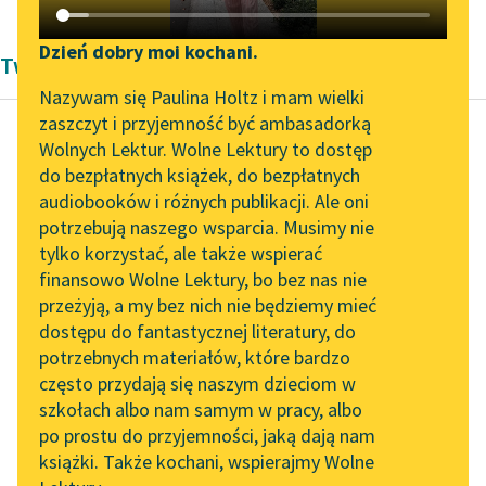
Katalog DAISY
Zgłoś brak utworu
Podkasty o książkach
Dzień dobry moi kochani.
Twórczość Romantyzm E. T. A. Hoffmanna
Aktualności
Narzędzia
Nazywam się Paulina Holtz i mam wielki
zaszczyt i przyjemność być ambasadorką
„Prokurator Alicja Horn”
Mapa Wolnych Lektur
Wolnych Lektur. Wolne Lektury to dostęp
do słuchania
do bezpłatnych książek, do bezpłatnych
E. T. A. Hoffmann
Leśmianator
audiobooków i różnych publikacji. Ale oni
Majorat
Byliśmy częścią AI Impact
potrzebują naszego wsparcia. Musimy nie
Przewodnik dla piszących i
Lab
tylko korzystać, ale także wspierać
czytających
— Nie znam twej
finansowo Wolne Lektury, bo bez nas nie
Zapraszamy na spotkanie
książki, kuzynku, ale to
przeżyją, a my bez nich nie będziemy mieć
online z tłumaczkami
pewna, że owego
dostępu do fantastycznej literatury, do
literatury skandynawskiej
API
zjawienia duchów nie
potrzebnych materiałów, które bardzo
zawdzięczasz ani...
Spotkanie z Katarzyną
OAI-PMH
często przydają się naszym dzieciom w
Tunkiel w Oslo
szkołach albo nam samym w pracy, albo
Widget Wolnych Lektur
Czytaj więcej
po prostu do przyjemności, jaką dają nam
102. lata temu zmarł
książki. Także kochani, wspierajmy Wolne
Przypisy
Joseph Conrad