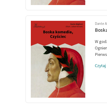
Dante Al
Boska
W godz
Ogniem
Pierws
Czytaj