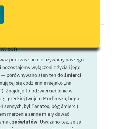
Regulamin biblioteki
macie PDF
Dane fundacji i sprawozdania
finansowe
Regulamin darowizn
Informacja o treściach
w: Sen
wrażliwych
waż podczas snu nie używamy naszego
Deklaracja dostępności
i pozostajemy wyłączeni z życia i jego
 — porównywano stan ten do
śmierci
nującej się codziennie niejako „na
”). Znajduje to odzwierciedlenie w
ogii greckiej (wujem Morfeusza, boga
ń sennych, był Tanatos, bóg śmierci).
em marzenia senne miały dawać
dsmak
zaświatów
. Uważano też, że za