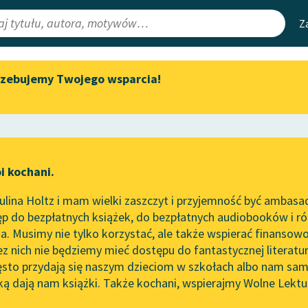
Z
rzebujemy Twojego wsparcia!
Aktualności
Narzędzia
e Lektury
„Prokurator Alicja Horn” do
Mapa Wolnych 
słuchania
irmami
Leśmianator
Byliśmy częścią AI Impact Lab
ewsletter
Przewodnik dla
i kochani.
Zapraszamy na spotkanie
czytających
online z tłumaczkami
lina Holtz i mam wielki zaszczyt i przyjemność być ambasa
literatury skandynawskiej
p do bezpłatnych książek, do bezpłatnych audiobooków i różn
API
Spotkanie z Katarzyną Tunkiel
. Musimy nie tylko korzystać, ale także wspierać finansowo
ce redakcyjne
w Oslo
OAI-PMH
ez nich nie będziemy mieć dostępu do fantastycznej literatu
ęsto przydają się naszym dzieciom w szkołach albo nam sam
102. lata temu zmarł Joseph
Widget Wolnyc
Conrad
ką dają nam książki. Także kochani, wspierajmy Wolne Lektu
oru
✖
Poemat alegoryczny
✖
Przypisy
Blog