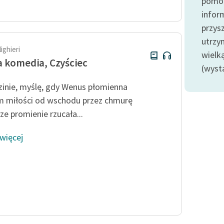
pomoc
Odkurzamy bohaterów
infor
Szkoła Poezji Wolnych Lektur
przysz
utrzy
ighieri
wielk
 komedia, Czyściec
(wyst
inie, myślę, gdy Wenus płomienna
 miłości od wschodu przez chmurę
ze promienie rzucała...
 więcej