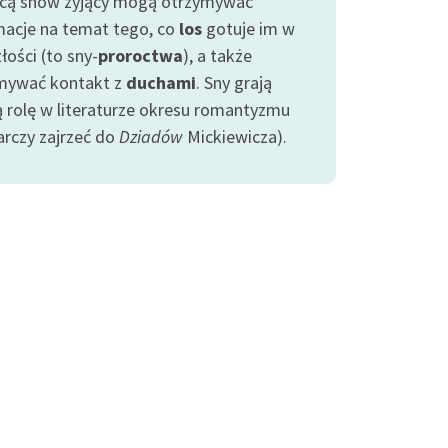
ą snów żyjący mogą otrzymywać
macje na temat tego, co
los
gotuje im w
łości (to sny-
proroctwa
), a także
mywać kontakt z
duchami
. Sny grają
ą rolę w literaturze okresu romantyzmu
arczy zajrzeć do
Dziadów
Mickiewicza).