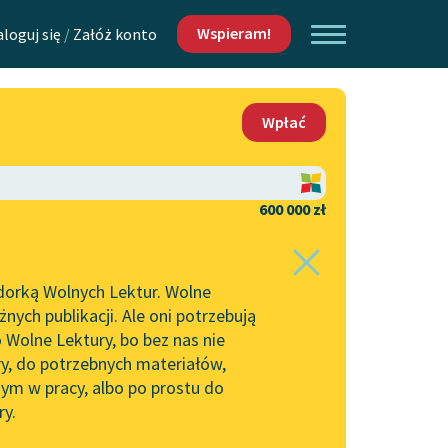
Wspieram!
aloguj się
/
Załóż konto
O nas
Wpłać
Lektur
Kontakt
O projekcie
600 000 zł
 piszących i
Zespół
dorką Wolnych Lektur. Wolne
Zasady wykorzystania
ych publikacji. Ale oni potrzebują
Wolnych Lektur
 Wolne Lektury, bo bez nas nie
Logotypy
ry, do potrzebnych materiałów,
ym w pracy, albo po prostu do
h Lektur
Materiały promocyjne
ry.
Polityka prywatności