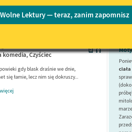
Katalog
 Wolne Lektury — teraz, zanim zapomnisz
Katalog w for
Lektury szkolne i klasyka
literatury do słuchania dla
uczennic i uczniów z
niepełnosprawnościami
ighieri
E-kolekcja lektur szkolnych i
Moty
literatury do słuchania dla
 komedia, Czyściec
uczennic i uczniów z
Ponie
niepełnosprawnościami
powieki gdy blask draśnie we dnie,
ciała
Feministyczne inspiracje.
t się łamie, lecz nim się dokruszy...
spraw
Popularyzacja skandynawskiej
(doko
literatury feministycznej
 więcej
próbę
Ręce pełne poezji
mitol
marze
Kolekcje edukacyjne twórców
przechodzących do domeny
Zaraz
publicznej, lektur szkolnych
prze
oraz Starego Testamentu