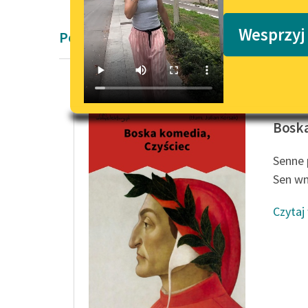
Podkasty o książkach
Wesprzyj
Poemat alegoryczny Dantego Alighieri
Dante Al
Boska
Senne 
Sen wne
Czytaj