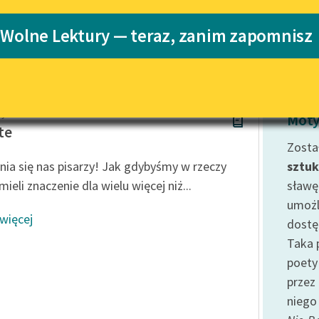
Katalog
Blog
 Wolne Lektury — teraz, zanim zapomnisz
Katalog w for
Lektury szkolne i klasyka
literatury do słuchania dla
uczennic i uczniów z
oye
niepełnosprawnościami
Moty
te
E-kolekcja lektur szkolnych i
Zosta
literatury do słuchania dla
nia się nas pisarzy! Jak gdybyśmy w rzeczy
sztuk
uczennic i uczniów z
ieli znaczenie dla wielu więcej niż...
sławę
niepełnosprawnościami
umożl
Feministyczne inspiracje.
 więcej
dostę
Popularyzacja skandynawskiej
literatury feministycznej
Taka 
poety
Ręce pełne poezji
przez 
Kolekcje edukacyjne twórców
niego 
przechodzących do domeny