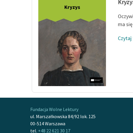
Kryzy
Oczywi
ma się
Czytaj
Fundacja Wolne Lektury
ul. Marszałkowska 84/92 lok. 125
00-514 Warszawa
tel.
+48 22 621 30 17