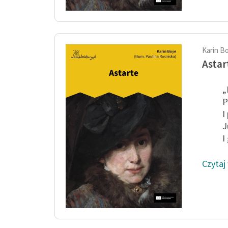
Karin B
Astar
„
P
I
J
I
Czytaj