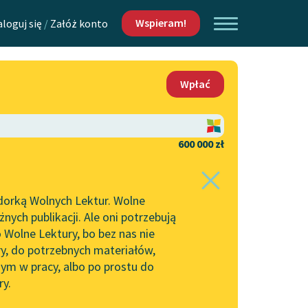
Wspieram!
aloguj się
/
Załóż konto
O nas
Wpłać
Lektur
Kontakt
O projekcie
600 000 zł
 piszących i
Zespół
dorką Wolnych Lektur. Wolne
Zasady wykorzystania
ych publikacji. Ale oni potrzebują
Wolnych Lektur
 Wolne Lektury, bo bez nas nie
Logotypy
ry, do potrzebnych materiałów,
ym w pracy, albo po prostu do
h Lektur
Materiały promocyjne
ry.
Polityka prywatności