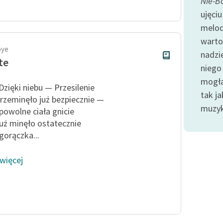
Nie-B
publicznej, lektur szkolnych
oraz Starego Testamentu
ujęciu
melod
Odkurzamy bohaterów
warto
Szkoła Poezji Wolnych Lektur
oye
nadzie
te
niego
mogła
Dzięki niebu — Przesilenie
tak ja
rzeminęło już bezpiecznie —
muzyk
 powolne ciała gnicie
uż minęło ostatecznie
 gorączka...
 więcej