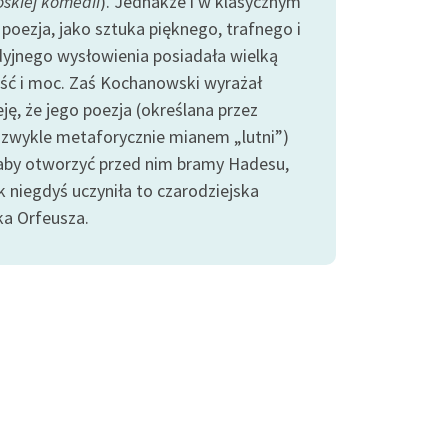
oskiej komedii
). Jednakże i w klasycznym
 poezja, jako sztuka pięknego, trafnego i
yjnego wysłowienia posiadała wielką
ść i moc. Zaś Kochanowski wyrażał
ję, że jego poezja (określana przez
 zwykle metaforycznie mianem „lutni”)
by otworzyć przed nim bramy Hadesu,
k niegdyś uczyniła to czarodziejska
a Orfeusza.