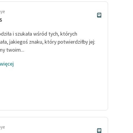
oye
s
odziła i szukała wśród tych, których
ła, jakiegoś znaku, który potwierdziłby jej:
my twoim...
 więcej
oye