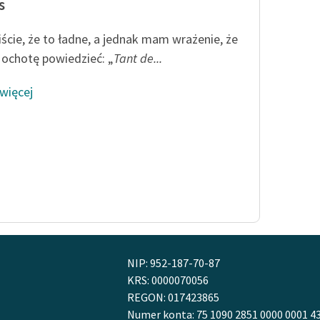
s
ście, że to ładne, a jednak mam wrażenie, że
 ochotę powiedzieć: „
Tant de...
 więcej
NIP: 952-187-70-87
KRS: 0000070056
REGON: 017423865
Numer konta: 75 1090 2851 0000 0001 4