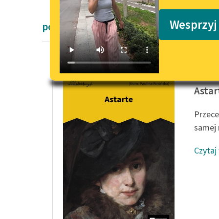
Podkasty o książkach
Wesprzyj
powieści obyczajowe Karin Boye
Karin B
Astar
Przece
samej m
Czytaj