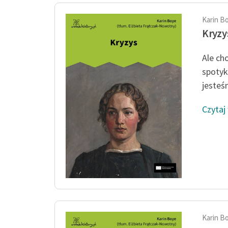
Karin B
Kryzy
Ale ch
spotyka
jesteś
Czytaj
Karin B