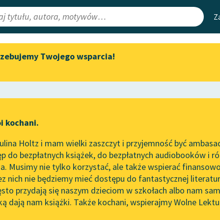
Z
rzebujemy Twojego wsparcia!
Aktualności
Narzędzia
e Lektury
Zapraszamy na spotkanie
Mapa Wolnych 
online z tłumaczkami
irmami
Leśmianator
literatury skandynawskiej
ewsletter
Przewodnik dla
Spotkanie z Katarzyną Tunkiel
i kochani.
czytających
w Oslo
lina Holtz i mam wielki zaszczyt i przyjemność być ambasa
Wolne Lektury na 32.
p do bezpłatnych książek, do bezpłatnych audiobooków i różn
Pol’and’Rock Festivalu
API
. Musimy nie tylko korzystać, ale także wspierać finansowo
ce redakcyjne
„Kochanek Lady Chatterley”
OAI-PMH
ez nich nie będziemy mieć dostępu do fantastycznej literatu
do słuchania na Wolnych
ęsto przydają się naszym dzieciom w szkołach albo nam sam
Lekturach
Widget Wolnyc
ką dają nam książki. Także kochani, wspierajmy Wolne Lektu
oru
byczajowa
✖
Karin Boye
✖
Nowy audiobook – „Marzenie
Przypisy
o Oriencie” Sophie Elkan