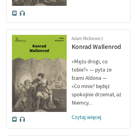
Deklaracja dostępności
Adam Mickiewicz
Konrad Wallenrod
«Mężu drogi, co
tobie?» — pyta ze
łzami Aldona —
«Co mnie? będęż
spokojnie drzemał, aż
Niemcy...
Czytaj więcej