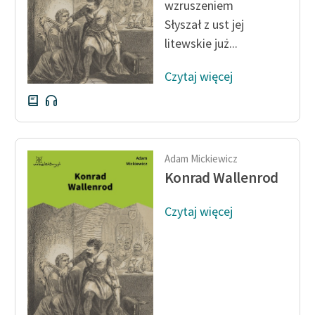
wzruszeniem
Zespół
Słyszał z ust jej
litewskie już...
Zasady wykorzystania
Czytaj więcej
Wolnych Lektur
Logotypy
Materiały promocyjne
Adam Mickiewicz
Polityka prywatności
Konrad Wallenrod
Regulamin biblioteki
Czytaj więcej
Dane fundacji i
sprawozdania finansowe
Regulamin darowizn
Informacja o treściach
wrażliwych