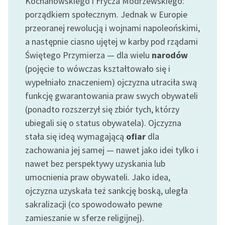
Kochanowskiego i Frycza Modrzewskiego:
porządkiem społecznym. Jednak w Europie
przeoranej rewolucją i wojnami napoleońskimi,
a następnie ciasno ujętej w karby pod rządami
Świętego Przymierza — dla wielu
narodów
(pojęcie to wówczas kształtowało się i
wypełniało znaczeniem) ojczyzna utraciła swą
funkcję gwarantowania praw swych obywateli
(ponadto rozszerzył się zbiór tych, którzy
ubiegali się o status obywatela). Ojczyzna
stała się ideą wymagającą
ofiar
dla
zachowania jej samej — nawet jako idei tylko i
nawet bez perspektywy uzyskania lub
umocnienia praw obywateli. Jako idea,
ojczyzna uzyskała też sankcję boską, uległa
sakralizacji (co spowodowało pewne
zamieszanie w sferze religijnej).