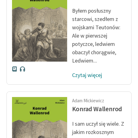
feministycznej
Byłem posłuszny
Ręce pełne poezji
starcowi, szedłem z
wojskami Teutonów:
Kolekcje edukacyjne
Ale w pierwszej
twórców przechodzących
potyczce, ledwiem
do domeny publicznej,
obaczył chorągwie,
lektur szkolnych oraz
Ledwiem...
Starego Testamentu
Odkurzamy bohaterów
Czytaj więcej
Szkoła Poezji Wolnych
Lektur
Adam Mickiewicz
O nas
Konrad Wallenrod
Kontakt
I sam uczył się wiele. Z
O projekcie
jakim rozkosznym