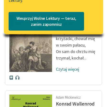
Lektury.
Wolne Lektury – idealna na
Katalog
lato
Katalog w formacie PDF
Adam Mickiewicz
Blog
Wesprzyj Wolne Lektury — teraz,
Konrad Wallenrod
zanim zapomnisz
Winrych, mistrz
Lektury szkolne i klasyka
krzyżacki, chował mię
literatury do słuchania dla
w swoim pałacu,
uczennic i uczniów z
On sam do chrztu mię
niepełnosprawnościami
trzymał, kochał...
E-kolekcja lektur
szkolnych i literatury do
Czytaj więcej
słuchania dla uczennic i
uczniów z
niepełnosprawnościami
Feministyczne inspiracje.
Adam Mickiewicz
Popularyzacja
Konrad Wallenrod
skandynawskiej literatury