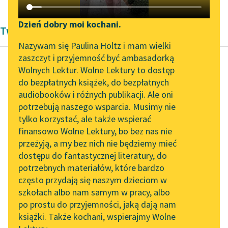
Katalog DAISY
Zgłoś brak utworu
Podkasty o książkach
Dzień dobry moi kochani.
Twórczość Romantyzm Adama Mickiewicza
Aktualności
Narzędzia
Nazywam się Paulina Holtz i mam wielki
zaszczyt i przyjemność być ambasadorką
Spotkanie z Katarzyną
Mapa Wolnych Lektur
Wolnych Lektur. Wolne Lektury to dostęp
Tunkiel w Oslo
do bezpłatnych książek, do bezpłatnych
Adam Mickiewicz
Leśmianator
audiobooków i różnych publikacji. Ale oni
Konrad Wallenrod
Wolne Lektury na 32.
potrzebują naszego wsparcia. Musimy nie
Przewodnik dla piszących i
Pol’and’Rock Festivalu
tylko korzystać, ale także wspierać
czytających
Nie wiem — rzecze
finansowo Wolne Lektury, bo bez nas nie
„Kochanek Lady
młodzieniec — jaki mój
przeżyją, a my bez nich nie będziemy mieć
Chatterley” do słuchania
ród i nazwisko,
dostępu do fantastycznej literatury, do
na Wolnych Lekturach
API
Bo dziecięciem od
potrzebnych materiałów, które bardzo
Niemców byłem w...
Nowy audiobook –
OAI-PMH
często przydają się naszym dzieciom w
„Marzenie o Oriencie”
szkołach albo nam samym w pracy, albo
Widget Wolnych Lektur
Czytaj więcej
Sophie Elkan
po prostu do przyjemności, jaką dają nam
książki. Także kochani, wspierajmy Wolne
Przypisy
Kolekcja Nadwyraz.com x