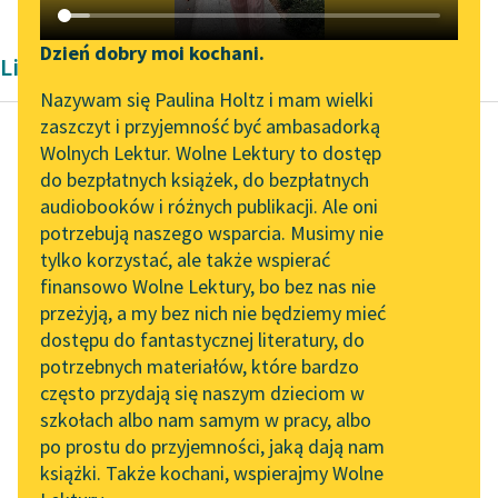
Katalog DAISY
Zgłoś brak utworu
Podkasty o książkach
Dzień dobry moi kochani.
Liryka Tadeusza Gajcego
Aktualności
Narzędzia
Nazywam się Paulina Holtz i mam wielki
zaszczyt i przyjemność być ambasadorką
Zapraszamy na spotkanie
Mapa Wolnych Lektur
Wolnych Lektur. Wolne Lektury to dostęp
online z tłumaczkami
do bezpłatnych książek, do bezpłatnych
Tadeusz Gajcy
Leśmianator
literatury skandynawskiej
audiobooków i różnych publikacji. Ale oni
Kantyczka wołania
potrzebują naszego wsparcia. Musimy nie
Przewodnik dla piszących i
pełna
Spotkanie z Katarzyną
tylko korzystać, ale także wspierać
czytających
Tunkiel w Oslo
finansowo Wolne Lektury, bo bez nas nie
Który ognistą koronę
przeżyją, a my bez nich nie będziemy mieć
Wolne Lektury na 32.
na czoło sczerniałe
dostępu do fantastycznej literatury, do
Pol’and’Rock Festivalu
API
kładziesz,
potrzebnych materiałów, które bardzo
nad rąk pochyłością
„Kochanek Lady
OAI-PMH
często przydają się naszym dzieciom w
Chatterley” do słuchania
senną
szkołach albo nam samym w pracy, albo
Widget Wolnych Lektur
na Wolnych Lekturach
innego nie buduj
po prostu do przyjemności, jaką dają nam
książki. Także kochani, wspierajmy Wolne
domu...
Przypisy
Nowy audiobook –