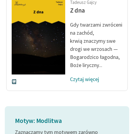
Tadeusz Gajcy
feministycznej
Z dna
Ręce pełne poezji
Gdy twarzami zwróceni
Kolekcje edukacyjne
na zachód,
twórców przechodzących
krwią znaczymy swe
do domeny publicznej,
drogi we wrzosach —
lektur szkolnych oraz
Bogarodzico łagodna,
Starego Testamentu
Boże liryczny...
Odkurzamy bohaterów
Czytaj więcej
Szkoła Poezji Wolnych
Lektur
O nas
Kontakt
Motyw: Modlitwa
O projekcie
Zaznaczamy tym motywem zarówno