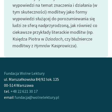
Zespół
wypowiedzi na temat znaczenia i działania (w
tym skuteczności) modlitwy jako formy
wypowiedzi służącej do porozumiewania się
Zasady wykorzystania
ludzi ze sferą nadprzyrodzoną, jak również co
Wolnych Lektur
ciekawsze przykłady literackie modlitw (np.
Logotypy
Księdza Piotra w
Dziadach
, czy bluźniercze
modlitwy z
Hymnów
Kasprowicza).
Materiały promocyjne
Polityka prywatności
Regulamin biblioteki
Fundacja Wolne Lektury
Dane fundacji i
ul. Marszałkowska 84/92 lok. 125
sprawozdania finansowe
00-514 Warszawa
tel.
+48 22 621 30 17
Regulamin darowizn
email
fundacja@wolnelektury.pl
Informacja o treściach
wrażliwych