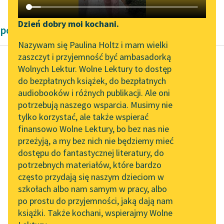
Katalog DAISY
Zgłoś brak utworu
Podkasty o książkach
Dzień dobry moi kochani.
powieści Louisa Galleta
Aktualności
Narzędzia
Nazywam się Paulina Holtz i mam wielki
zaszczyt i przyjemność być ambasadorką
„Prokurator Alicja Horn”
Mapa Wolnych Lektur
Wolnych Lektur. Wolne Lektury to dostęp
do słuchania
do bezpłatnych książek, do bezpłatnych
Louis Gallet
Leśmianator
audiobooków i różnych publikacji. Ale oni
Kapitan Czart.
Byliśmy częścią AI Impact
potrzebują naszego wsparcia. Musimy nie
Przewodnik dla piszących i
Przygody Cyrana
Lab
tylko korzystać, ale także wspierać
czytających
de Bergerac
finansowo Wolne Lektury, bo bez nas nie
Zapraszamy na spotkanie
przeżyją, a my bez nich nie będziemy mieć
online z tłumaczkami
Gdyby nie to, żem
dostępu do fantastycznej literatury, do
literatury skandynawskiej
API
zobowiązał się milczeć
potrzebnych materiałów, które bardzo
Spotkanie z Katarzyną
jak karp, zaraz byś
OAI-PMH
często przydają się naszym dzieciom w
Tunkiel w Oslo
dowiedział się, czy ja...
szkołach albo nam samym w pracy, albo
Widget Wolnych Lektur
po prostu do przyjemności, jaką dają nam
102. lata temu zmarł
Czytaj więcej
książki. Także kochani, wspierajmy Wolne
Przypisy
Joseph Conrad