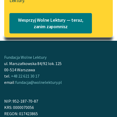
Lektury.
Katalog
Blog
Katalog w formacie PDF
Wesprzyj Wolne Lektury — teraz,
Lektury szkolne i klasyka
zanim zapomnisz
Motyw: Milczenie
literatury do słuchania dla
uczennic i uczniów z
niepełnosprawnościami
E-kolekcja lektur
Fundacja Wolne Lektury
szkolnych i literatury do
ul. Marszałkowska 84/92 lok. 125
słuchania dla uczennic i
00-514 Warszawa
uczniów z
tel.
+48 22 621 30 17
niepełnosprawnościami
email
fundacja@wolnelektury.pl
Feministyczne inspiracje.
Popularyzacja
NIP: 952-187-70-87
skandynawskiej literatury
KRS: 0000070056
feministycznej
REGON: 017423865