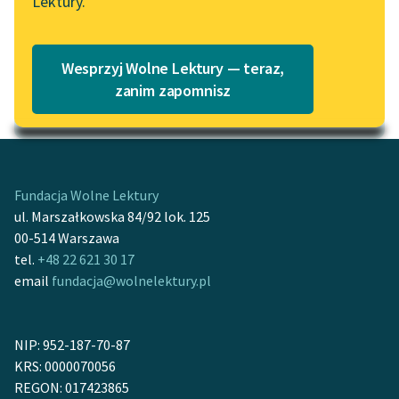
Lektury.
Katalog
Blog
Katalog w formacie PDF
Wesprzyj Wolne Lektury — teraz,
Lektury szkolne i klasyka
zanim zapomnisz
Motyw: Milczenie
literatury do słuchania dla
uczennic i uczniów z
niepełnosprawnościami
E-kolekcja lektur
Fundacja Wolne Lektury
szkolnych i literatury do
ul. Marszałkowska 84/92 lok. 125
słuchania dla uczennic i
00-514 Warszawa
uczniów z
tel.
+48 22 621 30 17
niepełnosprawnościami
email
fundacja@wolnelektury.pl
Feministyczne inspiracje.
Popularyzacja
NIP: 952-187-70-87
skandynawskiej literatury
KRS: 0000070056
feministycznej
REGON: 017423865