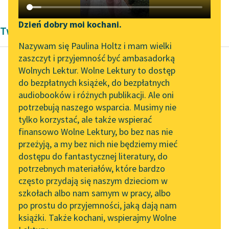
Katalog DAISY
Zgłoś brak utworu
Podkasty o książkach
Dzień dobry moi kochani.
Twórczość Romantyzm Louisa Galleta
Aktualności
Narzędzia
Nazywam się Paulina Holtz i mam wielki
zaszczyt i przyjemność być ambasadorką
„Prokurator Alicja Horn”
Mapa Wolnych Lektur
Wolnych Lektur. Wolne Lektury to dostęp
do słuchania
do bezpłatnych książek, do bezpłatnych
Louis Gallet
Leśmianator
audiobooków i różnych publikacji. Ale oni
Kapitan Czart.
Byliśmy częścią AI Impact
potrzebują naszego wsparcia. Musimy nie
Przewodnik dla piszących i
Przygody Cyrana
Lab
tylko korzystać, ale także wspierać
czytających
de Bergerac
finansowo Wolne Lektury, bo bez nas nie
Zapraszamy na spotkanie
przeżyją, a my bez nich nie będziemy mieć
online z tłumaczkami
Gdyby nie to, żem
dostępu do fantastycznej literatury, do
literatury skandynawskiej
API
zobowiązał się milczeć
potrzebnych materiałów, które bardzo
Spotkanie z Katarzyną
jak karp, zaraz byś
OAI-PMH
często przydają się naszym dzieciom w
Tunkiel w Oslo
dowiedział się, czy ja...
szkołach albo nam samym w pracy, albo
Widget Wolnych Lektur
po prostu do przyjemności, jaką dają nam
102. lata temu zmarł
Czytaj więcej
książki. Także kochani, wspierajmy Wolne
Przypisy
Joseph Conrad