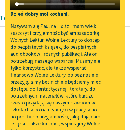
Katalog DAISY
Zgłoś brak utworu
Podkasty o książkach
Dzień dobry moi kochani.
Twórczość Louisa May Alcott
Aktualności
Narzędzia
Nazywam się Paulina Holtz i mam wielki
zaszczyt i przyjemność być ambasadorką
Spotkanie z Katarzyną
Mapa Wolnych Lektur
Wolnych Lektur. Wolne Lektury to dostęp
Tunkiel w Oslo
do bezpłatnych książek, do bezpłatnych
Louisa May Alcott
Leśmianator
audiobooków i różnych publikacji. Ale oni
Małe kobietki
Wolne Lektury na 32.
potrzebują naszego wsparcia. Musimy nie
Przewodnik dla piszących i
Pol’and’Rock Festivalu
tylko korzystać, ale także wspierać
czytających
— Gdy siedziałam dziś
finansowo Wolne Lektury, bo bez nas nie
„Kochanek Lady
rano w koszarach nad
przeżyją, a my bez nich nie będziemy mieć
Chatterley” do słuchania
krajaniem kurtek z
dostępu do fantastycznej literatury, do
na Wolnych Lekturach
API
niebieskiej flaneli,
potrzebnych materiałów, które bardzo
przejmował mnie
Nowy audiobook –
OAI-PMH
często przydają się naszym dzieciom w
wielki...
„Marzenie o Oriencie”
szkołach albo nam samym w pracy, albo
Widget Wolnych Lektur
Sophie Elkan
po prostu do przyjemności, jaką dają nam
Czytaj więcej
książki. Także kochani, wspierajmy Wolne
Przypisy
Kolekcja Nadwyraz.com x