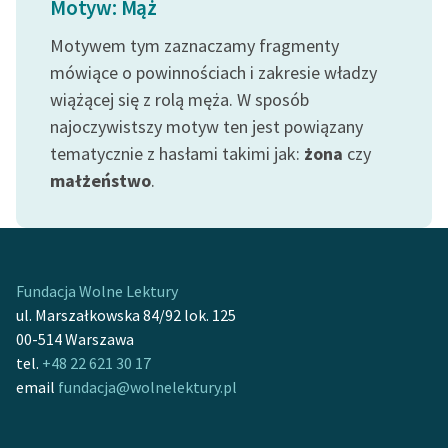
Motyw: Mąż
feministycznej
Motywem tym zaznaczamy fragmenty
Ręce pełne poezji
mówiące o powinnościach i zakresie władzy
wiążącej się z rolą męża. W sposób
Kolekcje edukacyjne
twórców przechodzących
najoczywistszy motyw ten jest powiązany
do domeny publicznej,
tematycznie z hasłami takimi jak:
żona
czy
lektur szkolnych oraz
małżeństwo
.
Starego Testamentu
Odkurzamy bohaterów
Szkoła Poezji Wolnych
Fundacja Wolne Lektury
Lektur
ul. Marszałkowska 84/92 lok. 125
O nas
00-514 Warszawa
tel.
+48 22 621 30 17
Kontakt
email
fundacja@wolnelektury.pl
O projekcie